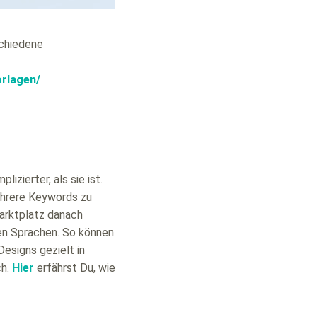
schiedene
orlagen/
zierter, als sie ist.
mehrere Keywords zu
Marktplatz danach
ren Sprachen. So können
esigns gezielt in
ch.
Hier
erfährst Du, wie