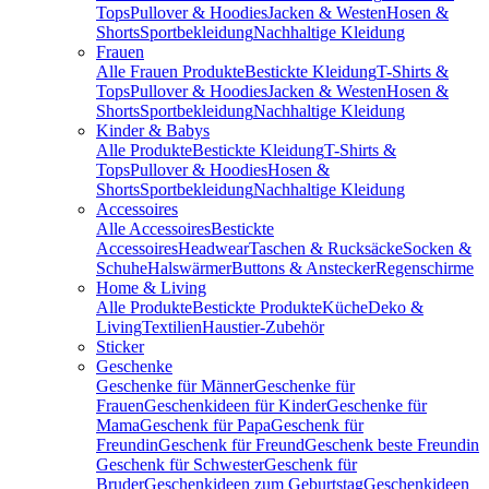
Tops
Pullover & Hoodies
Jacken & Westen
Hosen &
Shorts
Sportbekleidung
Nachhaltige Kleidung
Frauen
Alle Frauen Produkte
Bestickte Kleidung
T-Shirts &
Tops
Pullover & Hoodies
Jacken & Westen
Hosen &
Shorts
Sportbekleidung
Nachhaltige Kleidung
Kinder & Babys
Alle Produkte
Bestickte Kleidung
T-Shirts &
Tops
Pullover & Hoodies
Hosen &
Shorts
Sportbekleidung
Nachhaltige Kleidung
Accessoires
Alle Accessoires
Bestickte
Accessoires
Headwear
Taschen & Rucksäcke
Socken &
Schuhe
Halswärmer
Buttons & Anstecker
Regenschirme
Home & Living
Alle Produkte
Bestickte Produkte
Küche
Deko &
Living
Textilien
Haustier-Zubehör
Sticker
Geschenke
Geschenke für Männer
Geschenke für
Frauen
Geschenkideen für Kinder
Geschenke für
Mama
Geschenk für Papa
Geschenk für
Freundin
Geschenk für Freund
Geschenk beste Freundin
Geschenk für Schwester
Geschenk für
Bruder
Geschenkideen zum Geburtstag
Geschenkideen