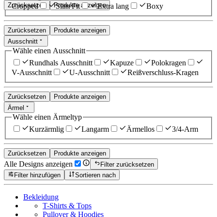
Zurücksetzen
Produkte anzeigen
Cropped
Slim Fit
Extra lang
Boxy
Zurücksetzen
Produkte anzeigen
Ausschnitt
Wähle einen Ausschnitt
Rundhals Ausschnitt
Kapuze
Polokragen
V-Ausschnitt
U-Ausschnitt
Reißverschluss-Kragen
Zurücksetzen
Produkte anzeigen
Ärmel
Wähle einen Ärmeltyp
Kurzärmlig
Langarm
Ärmellos
3/4-Arm
Zurücksetzen
Produkte anzeigen
Alle Designs anzeigen
Filter zurücksetzen
Filter hinzufügen
Sortieren nach
Bekleidung
T-Shirts & Tops
Pullover & Hoodies