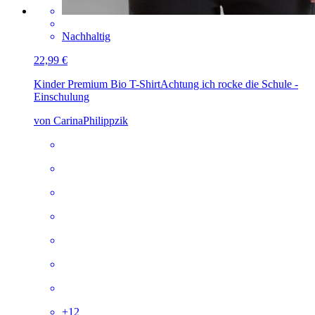
Nachhaltig
22,99 €
Kinder Premium Bio T-Shirt
Achtung ich rocke die Schule -
Einschulung
von CarinaPhilippzik
+
12