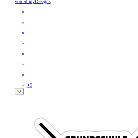
von ShinyDesigns
+
5