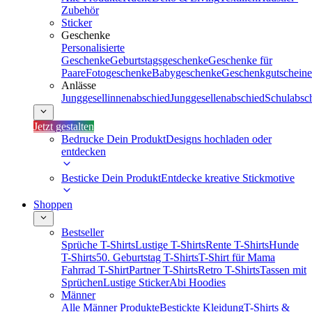
Zubehör
Sticker
Geschenke
Personalisierte
Geschenke
Geburtstagsgeschenke
Geschenke für
Paare
Fotogeschenke
Babygeschenke
Geschenkgutscheine
Anlässe
Junggesellinnenabschied
Junggesellenabschied
Schulabsc
Jetzt gestalten
Bedrucke Dein Produkt
Designs hochladen oder
entdecken
Besticke Dein Produkt
Entdecke kreative Stickmotive
Shoppen
Bestseller
Sprüche T-Shirts
Lustige T-Shirts
Rente T-Shirts
Hunde
T-Shirts
50. Geburtstag T-Shirts
T-Shirt für Mama
Fahrrad T-Shirt
Partner T-Shirts
Retro T-Shirts
Tassen mit
Sprüchen
Lustige Sticker
Abi Hoodies
Männer
Alle Männer Produkte
Bestickte Kleidung
T-Shirts &