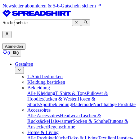
Newsletter abonnieren & 5-€-Gutschein sichern
Suche
Abmelden
0
0
Gestalten
T-Shirt bedrucken
Kleidung besticken
Bekleidung
Alle Kleidung
T-Shirts & Tops
Pullover &
Hoodies
Jacken & Westen
Hosen &
Shorts
Sportbekleidung
Bademode
Nachhaltige Produkte
Accessoires
Alle Accessoires
Headwear
Taschen &
Rucksäcke
Halswärmer
Socken & Schuhe
Buttons &
Anstecker
Regenschirme
Home & Living
Alle Produkte
Küche
Deko & Living
Textilien
Haustier-