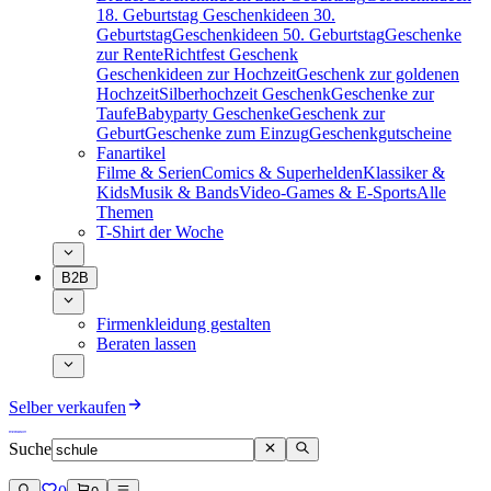
18. Geburtstag
Geschenkideen 30.
Geburtstag
Geschenkideen 50. Geburtstag
Geschenke
zur Rente
Richtfest Geschenk
Geschenkideen zur Hochzeit
Geschenk zur goldenen
Hochzeit
Silberhochzeit Geschenk
Geschenke zur
Taufe
Babyparty Geschenke
Geschenk zur
Geburt
Geschenke zum Einzug
Geschenkgutscheine
Fanartikel
Filme & Serien
Comics & Superhelden
Klassiker &
Kids
Musik & Bands
Video-Games & E-Sports
Alle
Themen
T-Shirt der Woche
B2B
Firmenkleidung gestalten
Beraten lassen
Selber verkaufen
Suche