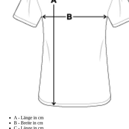
A - Länge in cm
B - Breite in cm
C - Länge in cm