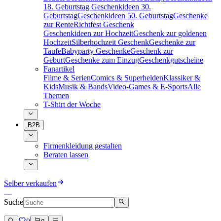
18. Geburtstag
Geschenkideen 30.
Geburtstag
Geschenkideen 50. Geburtstag
Geschenke
zur Rente
Richtfest Geschenk
Geschenkideen zur Hochzeit
Geschenk zur goldenen
Hochzeit
Silberhochzeit Geschenk
Geschenke zur
Taufe
Babyparty Geschenke
Geschenk zur
Geburt
Geschenke zum Einzug
Geschenkgutscheine
Fanartikel
Filme & Serien
Comics & Superhelden
Klassiker &
Kids
Musik & Bands
Video-Games & E-Sports
Alle
Themen
T-Shirt der Woche
B2B
Firmenkleidung gestalten
Beraten lassen
Selber verkaufen
Suche