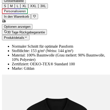
Größentabelle
S
M
L
XL
XXL
3XL
Personalisieren
In den Warenkorb
Optionen anzeigen
30 Tage Rückgabegarantie
Produktdetails
Normaler Schnitt für optimale Passform
Stoffdichte: 153 g/m² (Weiss: 144 g/m²)
Material: 100% Baumwolle (Grau meliert: 90% Baumwolle,
10% Polyester)
Zertifiziert: OEKO-TEX® Standard 100
Marke: Gildan