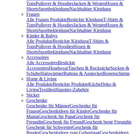
Tops
Pullover & Hoodies
Jacken & Westen
Hosen &
Shorts
Sportbekleidung
Nachhaltige Kleidung
Frauen
Alle Frauen Produkte
Bestickte Kleidung
T-Shirts &
Tops
Pullover & Hoodies
Jacken & Westen
Hosen &
Shorts
Sportbekleidung
Nachhaltige Kleidung
Kinder & Babys
Alle Produkte
Bestickte Kleidung
T-Shirts &
Tops
Pullover & Hoodies
Hosen &
Shorts
Sportbekleidung
Nachhaltige Kleidung
Accessoires
Alle Accessoires
Bestickte
Accessoires
Headwear
Taschen & Rucksäcke
Socken &
Schuhe
Halswärmer
Buttons & Anstecker
Regenschirme
Home & Living
Alle Produkte
Bestickte Produkte
Küche
Deko &
Living
Textilien
Haustier-Zubehör
Sticker
Geschenke
Geschenke für Männer
Geschenke für
Frauen
Geschenkideen für Kinder
Geschenke für
Mama
Geschenk für Papa
Geschenk für
Freundin
Geschenk für Freund
Geschenk beste Freundin
Geschenk für Schwester
Geschenk für
Bruder
Geschenkideen zum Geburtstag
Geschenkideen