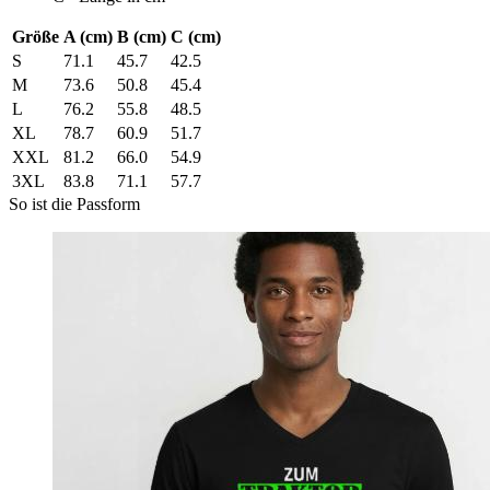
Größe
A (cm)
B (cm)
C (cm)
S
71.1
45.7
42.5
M
73.6
50.8
45.4
L
76.2
55.8
48.5
XL
78.7
60.9
51.7
XXL
81.2
66.0
54.9
3XL
83.8
71.1
57.7
So ist die Passform