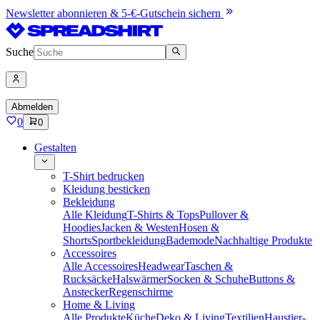
Newsletter abonnieren & 5-€-Gutschein sichern
Suche
Abmelden
0
0
Gestalten
T-Shirt bedrucken
Kleidung besticken
Bekleidung
Alle Kleidung
T-Shirts & Tops
Pullover &
Hoodies
Jacken & Westen
Hosen &
Shorts
Sportbekleidung
Bademode
Nachhaltige Produkte
Accessoires
Alle Accessoires
Headwear
Taschen &
Rucksäcke
Halswärmer
Socken & Schuhe
Buttons &
Anstecker
Regenschirme
Home & Living
Alle Produkte
Küche
Deko & Living
Textilien
Haustier-