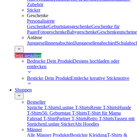
Zubehör
Sticker
Geschenke
Personalisierte
Geschenke
Geburtstagsgeschenke
Geschenke für
Paare
Fotogeschenke
Babygeschenke
Geschenkgutscheine
Anlässe
Junggesellinnenabschied
Junggesellenabschied
Schulabsc
Jetzt gestalten
Bedrucke Dein Produkt
Designs hochladen oder
entdecken
Besticke Dein Produkt
Entdecke kreative Stickmotive
Shoppen
Bestseller
Sprüche T-Shirts
Lustige T-Shirts
Rente T-Shirts
Hunde
T-Shirts
50. Geburtstag T-Shirts
T-Shirt für Mama
Fahrrad T-Shirt
Partner T-Shirts
Retro T-Shirts
Tassen mit
Sprüchen
Lustige Sticker
Abi Hoodies
Männer
Alle Männer Produkte
Bestickte Kleidung
T-Shirts &