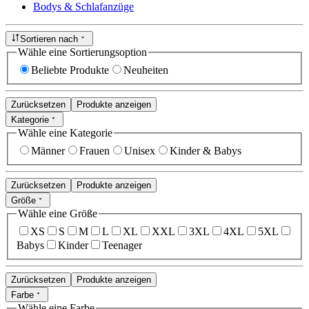
Bodys & Schlafanzüge
Sortieren nach
Wähle eine Sortierungsoption
Beliebte Produkte
Neuheiten
Zurücksetzen
Produkte anzeigen
Kategorie
Wähle eine Kategorie
Männer
Frauen
Unisex
Kinder & Babys
Zurücksetzen
Produkte anzeigen
Größe
Wähle eine Größe
XS
S
M
L
XL
XXL
3XL
4XL
5XL
Babys
Kinder
Teenager
Zurücksetzen
Produkte anzeigen
Farbe
Wähle eine Farbe