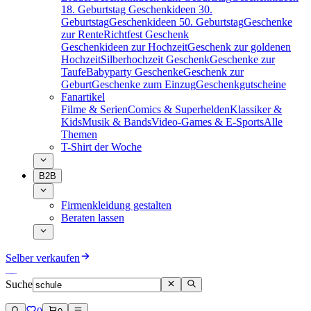
18. Geburtstag
Geschenkideen 30.
Geburtstag
Geschenkideen 50. Geburtstag
Geschenke
zur Rente
Richtfest Geschenk
Geschenkideen zur Hochzeit
Geschenk zur goldenen
Hochzeit
Silberhochzeit Geschenk
Geschenke zur
Taufe
Babyparty Geschenke
Geschenk zur
Geburt
Geschenke zum Einzug
Geschenkgutscheine
Fanartikel
Filme & Serien
Comics & Superhelden
Klassiker &
Kids
Musik & Bands
Video-Games & E-Sports
Alle
Themen
T-Shirt der Woche
B2B
Firmenkleidung gestalten
Beraten lassen
Selber verkaufen
Suche