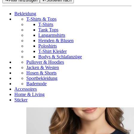
Filter hinzufügen
Sortieren nach
Bekleidung
T-Shirts & Tops
T-Shirts
Tank Tops
Langarmshirts
Hemden & Blusen
Poloshirts
T-Shirt Kleider
Bodys & Schlafanzüge
Pullover & Hoodies
Jacken & Westen
Hosen & Shorts
Sportbekleidung
Bademode
Accessoires
Home & Living
Sticker