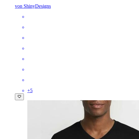
von ShinyDesigns
+
5