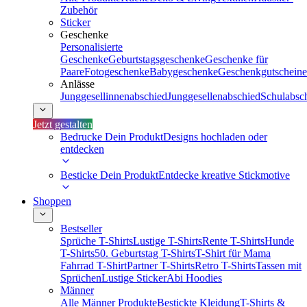
Zubehör
Sticker
Geschenke
Personalisierte
Geschenke
Geburtstagsgeschenke
Geschenke für
Paare
Fotogeschenke
Babygeschenke
Geschenkgutscheine
Anlässe
Junggesellinnenabschied
Junggesellenabschied
Schulabsc
Jetzt gestalten
Bedrucke Dein Produkt
Designs hochladen oder
entdecken
Besticke Dein Produkt
Entdecke kreative Stickmotive
Shoppen
Bestseller
Sprüche T-Shirts
Lustige T-Shirts
Rente T-Shirts
Hunde
T-Shirts
50. Geburtstag T-Shirts
T-Shirt für Mama
Fahrrad T-Shirt
Partner T-Shirts
Retro T-Shirts
Tassen mit
Sprüchen
Lustige Sticker
Abi Hoodies
Männer
Alle Männer Produkte
Bestickte Kleidung
T-Shirts &