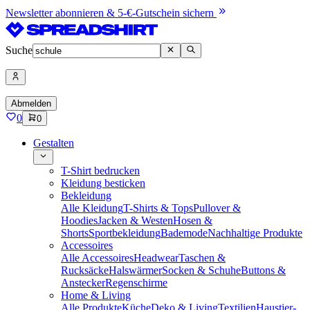
Newsletter abonnieren & 5-€-Gutschein sichern
Suche
Abmelden
0
0
Gestalten
T-Shirt bedrucken
Kleidung besticken
Bekleidung
Alle Kleidung
T-Shirts & Tops
Pullover &
Hoodies
Jacken & Westen
Hosen &
Shorts
Sportbekleidung
Bademode
Nachhaltige Produkte
Accessoires
Alle Accessoires
Headwear
Taschen &
Rucksäcke
Halswärmer
Socken & Schuhe
Buttons &
Anstecker
Regenschirme
Home & Living
Alle Produkte
Küche
Deko & Living
Textilien
Haustier-