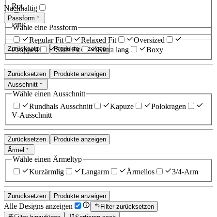
Rot
Nachhaltig
Passform
Pink
Wähle eine Passform
Regular Fit
Relaxed Fit
Oversized
Zurücksetzen
Produkte anzeigen
Cropped
Slim Fit
Extra lang
Boxy
Zurücksetzen
Produkte anzeigen
Ausschnitt
Wähle einen Ausschnitt
Rundhals Ausschnitt
Kapuze
Polokragen
V-Ausschnitt
Zurücksetzen
Produkte anzeigen
Ärmel
Wähle einen Ärmeltyp
Kurzärmlig
Langarm
Ärmellos
3/4-Arm
Zurücksetzen
Produkte anzeigen
Alle Designs anzeigen
Filter zurücksetzen