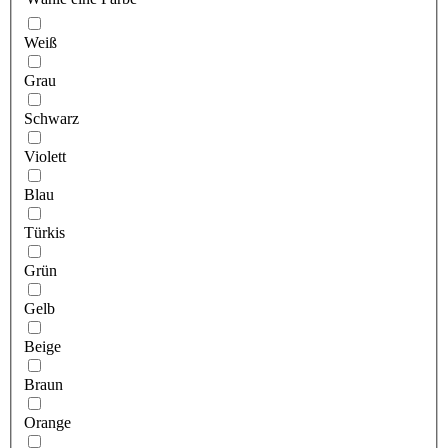
Weiß
Grau
Schwarz
Violett
Blau
Türkis
Grün
Gelb
Beige
Braun
Orange