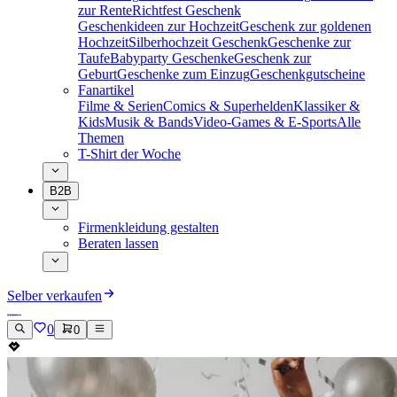
zur Rente
Richtfest Geschenk
Geschenkideen zur Hochzeit
Geschenk zur goldenen
Hochzeit
Silberhochzeit Geschenk
Geschenke zur
Taufe
Babyparty Geschenke
Geschenk zur
Geburt
Geschenke zum Einzug
Geschenkgutscheine
Fanartikel
Filme & Serien
Comics & Superhelden
Klassiker &
Kids
Musik & Bands
Video-Games & E-Sports
Alle
Themen
T-Shirt der Woche
B2B
Firmenkleidung gestalten
Beraten lassen
Selber verkaufen
0
0