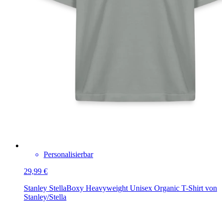
Personalisierbar
29,99 €
Stanley Stella
Boxy Heavyweight Unisex Organic T-Shirt von
Stanley/Stella