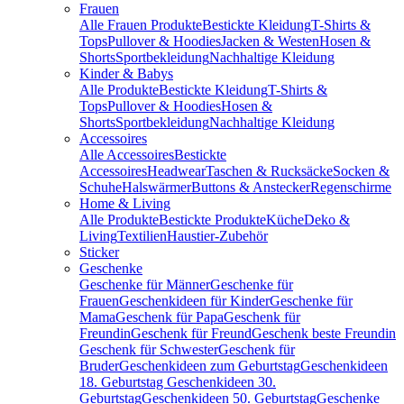
Frauen
Alle Frauen Produkte
Bestickte Kleidung
T-Shirts &
Tops
Pullover & Hoodies
Jacken & Westen
Hosen &
Shorts
Sportbekleidung
Nachhaltige Kleidung
Kinder & Babys
Alle Produkte
Bestickte Kleidung
T-Shirts &
Tops
Pullover & Hoodies
Hosen &
Shorts
Sportbekleidung
Nachhaltige Kleidung
Accessoires
Alle Accessoires
Bestickte
Accessoires
Headwear
Taschen & Rucksäcke
Socken &
Schuhe
Halswärmer
Buttons & Anstecker
Regenschirme
Home & Living
Alle Produkte
Bestickte Produkte
Küche
Deko &
Living
Textilien
Haustier-Zubehör
Sticker
Geschenke
Geschenke für Männer
Geschenke für
Frauen
Geschenkideen für Kinder
Geschenke für
Mama
Geschenk für Papa
Geschenk für
Freundin
Geschenk für Freund
Geschenk beste Freundin
Geschenk für Schwester
Geschenk für
Bruder
Geschenkideen zum Geburtstag
Geschenkideen
18. Geburtstag
Geschenkideen 30.
Geburtstag
Geschenkideen 50. Geburtstag
Geschenke