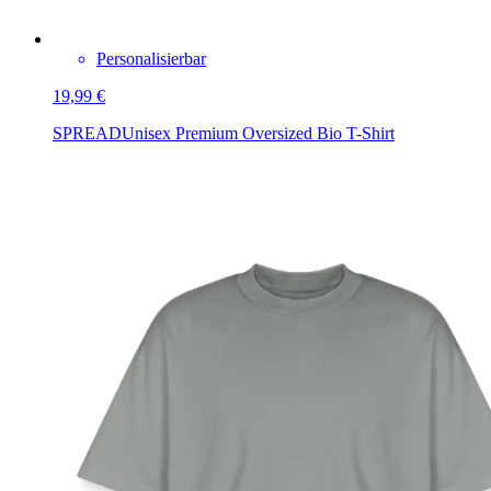
Personalisierbar
19,99 €
SPREAD
Unisex Premium Oversized Bio T-Shirt