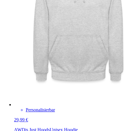
Personalisierbar
29,99 €
AWDis Just Hoods
Unisex Hoodie