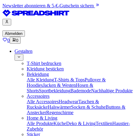
Newsletter abonnieren & 5-€-Gutschein sichern
Abmelden
0
0
Gestalten
T-Shirt bedrucken
Kleidung besticken
Bekleidung
Alle Kleidung
T-Shirts & Tops
Pullover &
Hoodies
Jacken & Westen
Hosen &
Shorts
Sportbekleidung
Bademode
Nachhaltige Produkte
Accessoires
Alle Accessoires
Headwear
Taschen &
Rucksäcke
Halswärmer
Socken & Schuhe
Buttons &
Anstecker
Regenschirme
Home & Living
Alle Produkte
Küche
Deko & Living
Textilien
Haustier-
Zubehör
Sticker