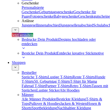
Geschenke
Personalisierte
Geschenke
Geburtstagsgeschenke
Geschenke für
Paare
Fotogeschenke
Babygeschenke
Geschenkgutscheine
Anlässe
Junggesellinnenabschied
Junggesellenabschied
Schulabsc
Jetzt gestalten
Bedrucke Dein Produkt
Designs hochladen oder
entdecken
Besticke Dein Produkt
Entdecke kreative Stickmotive
Shoppen
Bestseller
Sprüche T-Shirts
Lustige T-Shirts
Rente T-Shirts
Hunde
T-Shirts
50. Geburtstag T-Shirts
T-Shirt für Mama
Fahrrad T-Shirt
Partner T-Shirts
Retro T-Shirts
Tassen mit
Sprüchen
Lustige Sticker
Abi Hoodies
Männer
Alle Männer Produkte
Bestickte Kleidung
T-Shirts &
Tops
Pullover & Hoodies
Jacken & Westen
Hosen &
Shorts
Sportbekleidung
Nachhaltige Kleidung