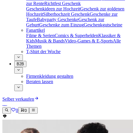
zur Rente
Richtfest Geschenk
Geschenkideen zur Hochzeit
Geschenk zur goldenen
Hochzeit
Silberhochzeit Geschenk
Geschenke zur
Taufe
Babyparty Geschenke
Geschenk zur
Geburt
Geschenke zum Einzug
Geschenkgutscheine
Fanartikel
Filme & Serien
Comics & Superhelden
Klassiker &
Kids
Musik & Bands
Video-Games & E-Sports
Alle
Themen
T-Shirt der Woche
B2B
Firmenkleidung gestalten
Beraten lassen
Selber verkaufen
0
0