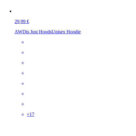
29,99 €
AWDis Just Hoods
Unisex Hoodie
+
17