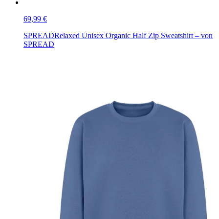
69,99 €
SPREAD
Relaxed Unisex Organic Half Zip Sweatshirt – von
SPREAD