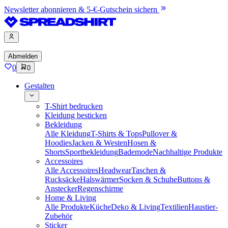
Newsletter abonnieren & 5-€-Gutschein sichern
Abmelden
0
0
Gestalten
T-Shirt bedrucken
Kleidung besticken
Bekleidung
Alle Kleidung
T-Shirts & Tops
Pullover &
Hoodies
Jacken & Westen
Hosen &
Shorts
Sportbekleidung
Bademode
Nachhaltige Produkte
Accessoires
Alle Accessoires
Headwear
Taschen &
Rucksäcke
Halswärmer
Socken & Schuhe
Buttons &
Anstecker
Regenschirme
Home & Living
Alle Produkte
Küche
Deko & Living
Textilien
Haustier-
Zubehör
Sticker