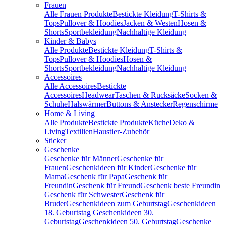
Frauen
Alle Frauen Produkte
Bestickte Kleidung
T-Shirts &
Tops
Pullover & Hoodies
Jacken & Westen
Hosen &
Shorts
Sportbekleidung
Nachhaltige Kleidung
Kinder & Babys
Alle Produkte
Bestickte Kleidung
T-Shirts &
Tops
Pullover & Hoodies
Hosen &
Shorts
Sportbekleidung
Nachhaltige Kleidung
Accessoires
Alle Accessoires
Bestickte
Accessoires
Headwear
Taschen & Rucksäcke
Socken &
Schuhe
Halswärmer
Buttons & Anstecker
Regenschirme
Home & Living
Alle Produkte
Bestickte Produkte
Küche
Deko &
Living
Textilien
Haustier-Zubehör
Sticker
Geschenke
Geschenke für Männer
Geschenke für
Frauen
Geschenkideen für Kinder
Geschenke für
Mama
Geschenk für Papa
Geschenk für
Freundin
Geschenk für Freund
Geschenk beste Freundin
Geschenk für Schwester
Geschenk für
Bruder
Geschenkideen zum Geburtstag
Geschenkideen
18. Geburtstag
Geschenkideen 30.
Geburtstag
Geschenkideen 50. Geburtstag
Geschenke