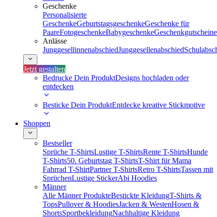
Geschenke
Personalisierte
Geschenke
Geburtstagsgeschenke
Geschenke für
Paare
Fotogeschenke
Babygeschenke
Geschenkgutscheine
Anlässe
Junggesellinnenabschied
Junggesellenabschied
Schulabsc
Jetzt gestalten
Bedrucke Dein Produkt
Designs hochladen oder
entdecken
Besticke Dein Produkt
Entdecke kreative Stickmotive
Shoppen
Bestseller
Sprüche T-Shirts
Lustige T-Shirts
Rente T-Shirts
Hunde
T-Shirts
50. Geburtstag T-Shirts
T-Shirt für Mama
Fahrrad T-Shirt
Partner T-Shirts
Retro T-Shirts
Tassen mit
Sprüchen
Lustige Sticker
Abi Hoodies
Männer
Alle Männer Produkte
Bestickte Kleidung
T-Shirts &
Tops
Pullover & Hoodies
Jacken & Westen
Hosen &
Shorts
Sportbekleidung
Nachhaltige Kleidung