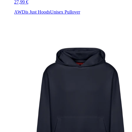
27,99 €
AWDis Just Hoods
Unisex Pullover