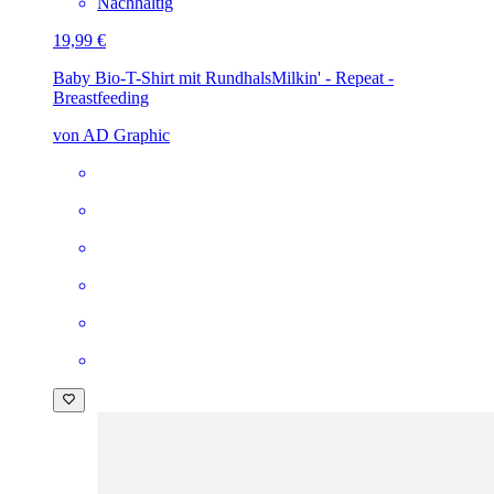
Nachhaltig
19,99 €
Baby Bio-T-Shirt mit Rundhals
Milkin' - Repeat -
Breastfeeding
von AD Graphic