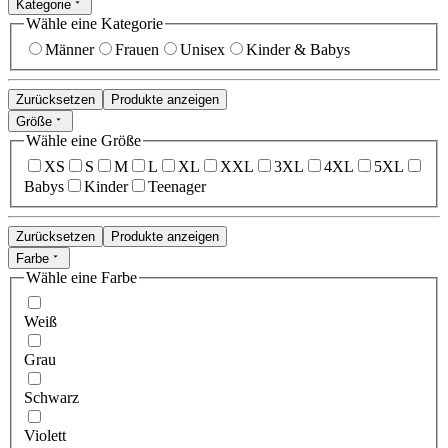
Kategorie
Wähle eine Kategorie
Männer
Frauen
Unisex
Kinder & Babys
Zurücksetzen
Produkte anzeigen
Größe
Wähle eine Größe
XS
S
M
L
XL
XXL
3XL
4XL
5XL
Babys
Kinder
Teenager
Zurücksetzen
Produkte anzeigen
Farbe
Wähle eine Farbe
Weiß
Grau
Schwarz
Violett