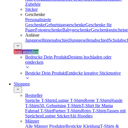
Zubehör
Sticker
Geschenke
Personalisierte
Geschenke
Geburtstagsgeschenke
Geschenke für
Paare
Fotogeschenke
Babygeschenke
Geschenkgutscheine
Anlässe
Junggesellinnenabschied
Junggesellenabschied
Schulabsc
Jetzt gestalten
Bedrucke Dein Produkt
Designs hochladen oder
entdecken
Besticke Dein Produkt
Entdecke kreative Stickmotive
Shoppen
Bestseller
Sprüche T-Shirts
Lustige T-Shirts
Rente T-Shirts
Hunde
T-Shirts
50. Geburtstag T-Shirts
T-Shirt für Mama
Fahrrad T-Shirt
Partner T-Shirts
Retro T-Shirts
Tassen mit
Sprüchen
Lustige Sticker
Abi Hoodies
Männer
Alle Männer Produkte
Bestickte Kleidung
T-Shirts &