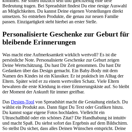
kommen. Sie sollen nützlich sein und gleichzeitig eine tiefe
Bedeutung tragen. Bei Spreadshirt findest Du eine riesige Auswahl
an Möglichkeiten. Du kannst Deine eigenen Vorstellungen direkt
umsetzen. So entstehen Produkte, die genau zur neuen Familie
passen. Einzigartigkeit steht hierbei an erster Stelle.
Personalisierte Geschenke zur Geburt für
bleibende Erinnerungen
Was macht eine Aufmerksamkeit wirklich wertvoll? Es ist die
persönliche Note. Personalisierte Geschenke zur Geburt zeigen
Deine Wertschätzung. Du hast Dir Zeit genommen. Du hast Dir
Gedanken über das Design gemacht. Ein Baby-Body mit dem
Namen des Kindes ist ein Klassiker. Er ist praktisch im Alltag der
Eltern. Später wird er zu einem wertvollen Schatz. Viele Eltern
bewahren die erste Kleidung in einer Erinnerungskiste auf. So bleibt
der Moment der Ankunft für immer greifbar.
Das
Design-Tool
von Spreadshirt macht die Gestaltung einfach. Du
wählst ein Produkt aus. Dann fügst Du Text oder Grafiken hinzu.
Du kannst sogar eigene Fotos hochladen. Vielleicht ein
Ultraschallbild oder ein schönes Zitat? Die Handhabung ist intuitiv
und macht Spaß. Du siehst sofort das Ergebnis auf dem Bildschirm.
So stellst Du sicher, dass alles Deinen Wünschen entspricht. Deine