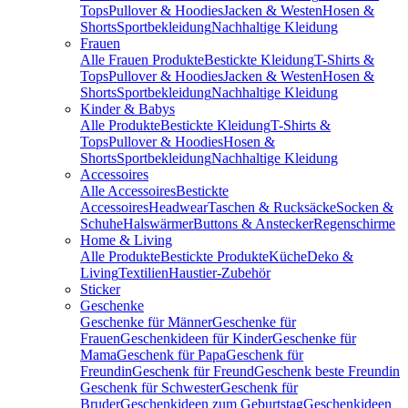
Tops
Pullover & Hoodies
Jacken & Westen
Hosen &
Shorts
Sportbekleidung
Nachhaltige Kleidung
Frauen
Alle Frauen Produkte
Bestickte Kleidung
T-Shirts &
Tops
Pullover & Hoodies
Jacken & Westen
Hosen &
Shorts
Sportbekleidung
Nachhaltige Kleidung
Kinder & Babys
Alle Produkte
Bestickte Kleidung
T-Shirts &
Tops
Pullover & Hoodies
Hosen &
Shorts
Sportbekleidung
Nachhaltige Kleidung
Accessoires
Alle Accessoires
Bestickte
Accessoires
Headwear
Taschen & Rucksäcke
Socken &
Schuhe
Halswärmer
Buttons & Anstecker
Regenschirme
Home & Living
Alle Produkte
Bestickte Produkte
Küche
Deko &
Living
Textilien
Haustier-Zubehör
Sticker
Geschenke
Geschenke für Männer
Geschenke für
Frauen
Geschenkideen für Kinder
Geschenke für
Mama
Geschenk für Papa
Geschenk für
Freundin
Geschenk für Freund
Geschenk beste Freundin
Geschenk für Schwester
Geschenk für
Bruder
Geschenkideen zum Geburtstag
Geschenkideen