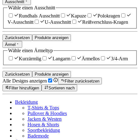
Ausschnitt
Wähle einen Ausschnitt
Rundhals Ausschnitt
Kapuze
Polokragen
V-Ausschnitt
U-Ausschnitt
Reißverschluss-Kragen
Zurücksetzen
Produkte anzeigen
Ärmel
Wähle einen Ärmeltyp
Kurzärmlig
Langarm
Ärmellos
3/4-Arm
Zurücksetzen
Produkte anzeigen
Alle Designs anzeigen
Filter zurücksetzen
Filter hinzufügen
Sortieren nach
Bekleidung
T-Shirts & Tops
Pullover & Hoodies
Jacken & Westen
Hosen & Shorts
Sportbekleidung
Bademode