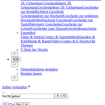
18. Geburtstag
Geschenkideen 30.
Geburtstag
Geschenkideen 50. Geburtstag
Geschenke
zur Rente
Richtfest Geschenk
Geschenkideen zur Hochzeit
Geschenk zur goldenen
Hochzeit
Silberhochzeit Geschenk
Geschenke zur
Taufe
Babyparty Geschenke
Geschenk zur
Geburt
Geschenke zum Einzug
Geschenkgutscheine
Fanartikel
Filme & Serien
Comics & Superhelden
Klassiker &
Kids
Musik & Bands
Video-Games & E-Sports
Alle
Themen
T-Shirt der Woche
B2B
Firmenkleidung gestalten
Beraten lassen
Selber verkaufen
Suche