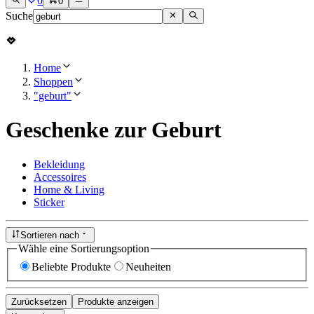
0
0
Suche
Home
Shoppen
"geburt"
Geschenke zur Geburt
Bekleidung
Accessoires
Home & Living
Sticker
Sortieren nach
Wähle eine Sortierungsoption
Beliebte Produkte
Neuheiten
Zurücksetzen
Produkte anzeigen