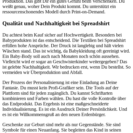
Produktion. Das gibt Dir ein gutes Gefühl beim Verschenken. Du
weißt genau, woher Dein Produkt kommt. Du unterstützt ein
ressourcenschonendes Modell durch Print-on-Demand.
Qualität und Nachhaltigkeit bei Spreadshirt
Du achtest beim Kauf sicher auf Hochwertigkeit. Besonders bei
Babyprodukten ist das entscheidend. Die Textilien bei Spreadshirt
erfüllen hohe Ansprüche. Der Druck ist langlebig und hält vielen
Wäschen stand. Das ist wichtig, da Babykleidung oft gereinigt wird.
Ein Baby-Body soll auch nach Monaten noch schön aussehen.
Vielleicht wird er sogar an Geschwisterkinder weitergegeben? Das
ist gelebte Nachhaltigkeit. Wir bedrucken erst, wenn Du bestellst. So
vermeiden wir Überproduktion und Abfall.
Der Prozess der Personalisierung ist eine Einladung an Deine
Fantasie. Du musst kein Profi-Grafiker sein. Die Tools auf der
Plattform sind für jeden zugänglich. Du kannst Schriftarten
kombinieren und Farben wählen. Du hast die volle Kontrolle über
das Endprodukt. Das Ergebnis ist eine maßgeschneiderte
Individualisierung. Es ist ein Ausdruck Deiner Persönlichkeit. Und
es ist ein Willkommensgruß an den neuen Erdenbürger.
Geschenke zur Geburt sind mehr als nur Gegenstände. Sie sind
Symbole für einen Neuanfang. Sie begleiten das Kind in seinen