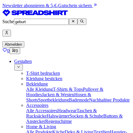
Newsletter abonnieren & 5-€-Gutschein sichern
Suche
Abmelden
0
0
Gestalten
T-Shirt bedrucken
Kleidung besticken
Bekleidung
Alle Kleidung
T-Shirts & Tops
Pullover &
Hoodies
Jacken & Westen
Hosen &
Shorts
Sportbekleidung
Bademode
Nachhaltige Produkte
Accessoires
Alle Accessoires
Headwear
Taschen &
Rucksäcke
Halswärmer
Socken & Schuhe
Buttons &
Anstecker
Regenschirme
Home & Living
Alle Produkte
Küche
Deko & Living
Textilien
Haustier-