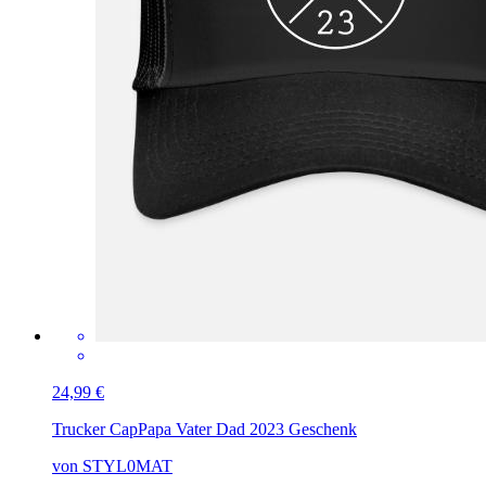
24,99 €
Trucker Cap
Papa Vater Dad 2023 Geschenk
von STYL0MAT