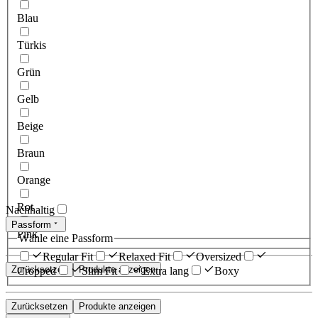
Blau
Türkis
Grün
Gelb
Beige
Braun
Orange
Rot
Nachhaltig
Passform
Pink
Wähle eine Passform
Regular Fit
Relaxed Fit
Oversized
Zurücksetzen
Produkte anzeigen
Cropped
Slim Fit
Extra lang
Boxy
Zurücksetzen
Produkte anzeigen