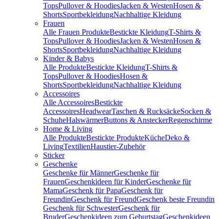
Tops
Pullover & Hoodies
Jacken & Westen
Hosen &
Shorts
Sportbekleidung
Nachhaltige Kleidung
Frauen
Alle Frauen Produkte
Bestickte Kleidung
T-Shirts &
Tops
Pullover & Hoodies
Jacken & Westen
Hosen &
Shorts
Sportbekleidung
Nachhaltige Kleidung
Kinder & Babys
Alle Produkte
Bestickte Kleidung
T-Shirts &
Tops
Pullover & Hoodies
Hosen &
Shorts
Sportbekleidung
Nachhaltige Kleidung
Accessoires
Alle Accessoires
Bestickte
Accessoires
Headwear
Taschen & Rucksäcke
Socken &
Schuhe
Halswärmer
Buttons & Anstecker
Regenschirme
Home & Living
Alle Produkte
Bestickte Produkte
Küche
Deko &
Living
Textilien
Haustier-Zubehör
Sticker
Geschenke
Geschenke für Männer
Geschenke für
Frauen
Geschenkideen für Kinder
Geschenke für
Mama
Geschenk für Papa
Geschenk für
Freundin
Geschenk für Freund
Geschenk beste Freundin
Geschenk für Schwester
Geschenk für
Bruder
Geschenkideen zum Geburtstag
Geschenkideen