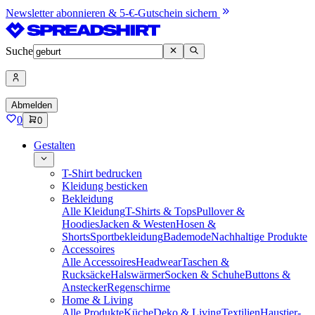
Newsletter abonnieren & 5-€-Gutschein sichern
Suche
Abmelden
0
0
Gestalten
T-Shirt bedrucken
Kleidung besticken
Bekleidung
Alle Kleidung
T-Shirts & Tops
Pullover &
Hoodies
Jacken & Westen
Hosen &
Shorts
Sportbekleidung
Bademode
Nachhaltige Produkte
Accessoires
Alle Accessoires
Headwear
Taschen &
Rucksäcke
Halswärmer
Socken & Schuhe
Buttons &
Anstecker
Regenschirme
Home & Living
Alle Produkte
Küche
Deko & Living
Textilien
Haustier-