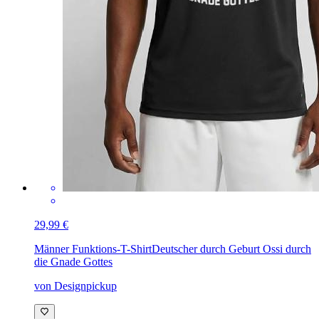
29,99 €
Männer Funktions-T-Shirt
Deutscher durch Geburt Ossi durch
die Gnade Gottes
von Designpickup