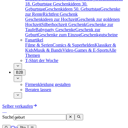
18. Geburtstag
Geschenkideen 30.
Geburtstag
Geschenkideen 50. Geburtstag
Geschenke
zur Rente
Richtfest Geschenk
Geschenkideen zur Hochzeit
Geschenk zur goldenen
Hochzeit
Silberhochzeit Geschenk
Geschenke zur
Taufe
Babyparty Geschenke
Geschenk zur
Geburt
Geschenke zum Einzug
Geschenkgutscheine
Fanartikel
Filme & Serien
Comics & Superhelden
Klassiker &
Kids
Musik & Bands
Video-Games & E-Sports
Alle
Themen
T-Shirt der Woche
B2B
Firmenkleidung gestalten
Beraten lassen
Selber verkaufen
Suche