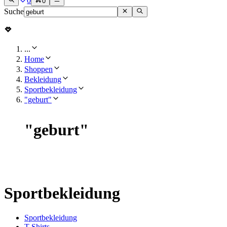
0
0
Suche
...
Home
Shoppen
Bekleidung
Sportbekleidung
"geburt"
"
geburt
"
Sportbekleidung
Sportbekleidung
T-Shirts