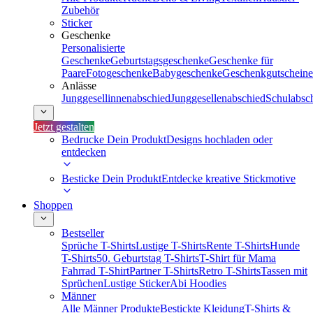
Zubehör
Sticker
Geschenke
Personalisierte
Geschenke
Geburtstagsgeschenke
Geschenke für
Paare
Fotogeschenke
Babygeschenke
Geschenkgutscheine
Anlässe
Junggesellinnenabschied
Junggesellenabschied
Schulabsc
Jetzt gestalten
Bedrucke Dein Produkt
Designs hochladen oder
entdecken
Besticke Dein Produkt
Entdecke kreative Stickmotive
Shoppen
Bestseller
Sprüche T-Shirts
Lustige T-Shirts
Rente T-Shirts
Hunde
T-Shirts
50. Geburtstag T-Shirts
T-Shirt für Mama
Fahrrad T-Shirt
Partner T-Shirts
Retro T-Shirts
Tassen mit
Sprüchen
Lustige Sticker
Abi Hoodies
Männer
Alle Männer Produkte
Bestickte Kleidung
T-Shirts &