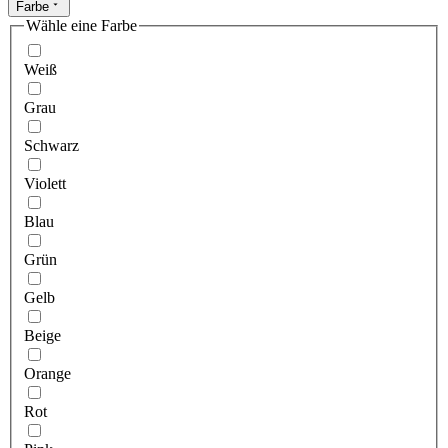
Farbe
Wähle eine Farbe
Weiß
Grau
Schwarz
Violett
Blau
Grün
Gelb
Beige
Orange
Rot