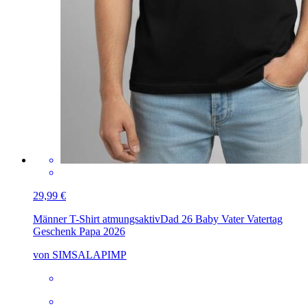
29,99 €
Männer T-Shirt atmungsaktiv
Dad 26 Baby Vater Vatertag
Geschenk Papa 2026
von SIMSALAPIMP