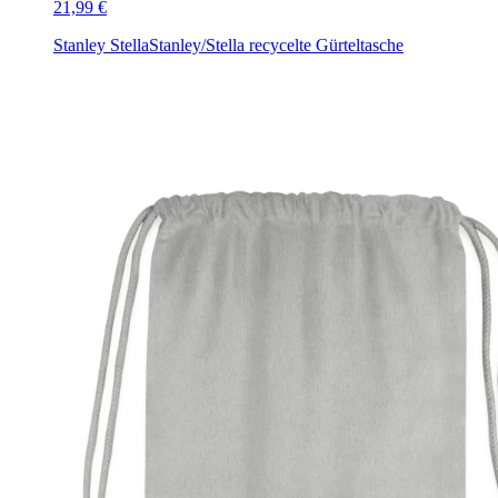
21,99 €
Stanley Stella
Stanley/Stella recycelte Gürteltasche