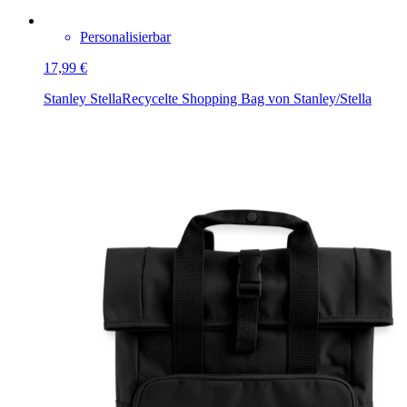
Personalisierbar
17,99 €
Stanley Stella
Recycelte Shopping Bag von Stanley/Stella