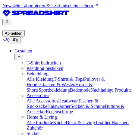
Newsletter abonnieren & 5-€-Gutschein sichern
Abmelden
0
0
Gestalten
T-Shirt bedrucken
Kleidung besticken
Bekleidung
Alle Kleidung
T-Shirts & Tops
Pullover &
Hoodies
Jacken & Westen
Hosen &
Shorts
Sportbekleidung
Bademode
Nachhaltige Produkte
Accessoires
Alle Accessoires
Headwear
Taschen &
Rucksäcke
Halswärmer
Socken & Schuhe
Buttons &
Anstecker
Regenschirme
Home & Living
Alle Produkte
Küche
Deko & Living
Textilien
Haustier-
Zubehör
Sticker