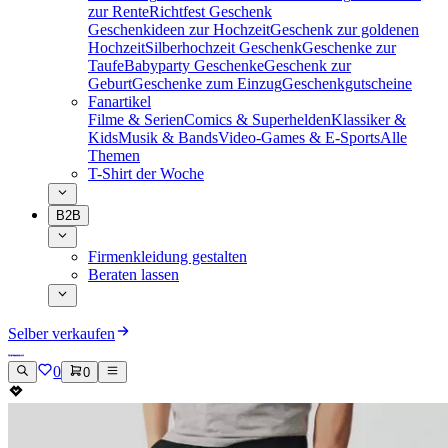
zur Rente
Richtfest Geschenk
Geschenkideen zur Hochzeit
Geschenk zur goldenen
Hochzeit
Silberhochzeit Geschenk
Geschenke zur
Taufe
Babyparty Geschenke
Geschenk zur
Geburt
Geschenke zum Einzug
Geschenkgutscheine
Fanartikel
Filme & Serien
Comics & Superhelden
Klassiker &
Kids
Musik & Bands
Video-Games & E-Sports
Alle
Themen
T-Shirt der Woche
B2B
Firmenkleidung gestalten
Beraten lassen
Selber verkaufen
0
0