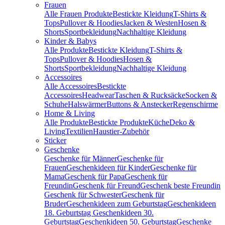
Frauen
Alle Frauen Produkte
Bestickte Kleidung
T-Shirts &
Tops
Pullover & Hoodies
Jacken & Westen
Hosen &
Shorts
Sportbekleidung
Nachhaltige Kleidung
Kinder & Babys
Alle Produkte
Bestickte Kleidung
T-Shirts &
Tops
Pullover & Hoodies
Hosen &
Shorts
Sportbekleidung
Nachhaltige Kleidung
Accessoires
Alle Accessoires
Bestickte
Accessoires
Headwear
Taschen & Rucksäcke
Socken &
Schuhe
Halswärmer
Buttons & Anstecker
Regenschirme
Home & Living
Alle Produkte
Bestickte Produkte
Küche
Deko &
Living
Textilien
Haustier-Zubehör
Sticker
Geschenke
Geschenke für Männer
Geschenke für
Frauen
Geschenkideen für Kinder
Geschenke für
Mama
Geschenk für Papa
Geschenk für
Freundin
Geschenk für Freund
Geschenk beste Freundin
Geschenk für Schwester
Geschenk für
Bruder
Geschenkideen zum Geburtstag
Geschenkideen
18. Geburtstag
Geschenkideen 30.
Geburtstag
Geschenkideen 50. Geburtstag
Geschenke