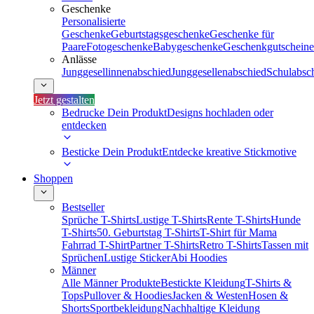
Geschenke
Personalisierte
Geschenke
Geburtstagsgeschenke
Geschenke für
Paare
Fotogeschenke
Babygeschenke
Geschenkgutscheine
Anlässe
Junggesellinnenabschied
Junggesellenabschied
Schulabsc
Jetzt gestalten
Bedrucke Dein Produkt
Designs hochladen oder
entdecken
Besticke Dein Produkt
Entdecke kreative Stickmotive
Shoppen
Bestseller
Sprüche T-Shirts
Lustige T-Shirts
Rente T-Shirts
Hunde
T-Shirts
50. Geburtstag T-Shirts
T-Shirt für Mama
Fahrrad T-Shirt
Partner T-Shirts
Retro T-Shirts
Tassen mit
Sprüchen
Lustige Sticker
Abi Hoodies
Männer
Alle Männer Produkte
Bestickte Kleidung
T-Shirts &
Tops
Pullover & Hoodies
Jacken & Westen
Hosen &
Shorts
Sportbekleidung
Nachhaltige Kleidung