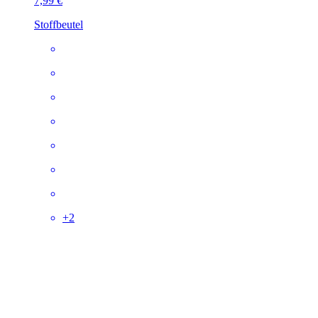
7,99 €
Stoffbeutel
+
2