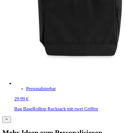
Personalisierbar
29,99 €
Bag Base
Rolltop Rucksack mit zwei Griffen
Mehr Ideen zum Personalisieren