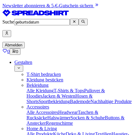
Newsletter abonnieren & 5-€-Gutschein sichern
Suche
Abmelden
0
0
Gestalten
T-Shirt bedrucken
Kleidung besticken
Bekleidung
Alle Kleidung
T-Shirts & Tops
Pullover &
Hoodies
Jacken & Westen
Hosen &
Shorts
Sportbekleidung
Bademode
Nachhaltige Produkte
Accessoires
Alle Accessoires
Headwear
Taschen &
Rucksäcke
Halswärmer
Socken & Schuhe
Buttons &
Anstecker
Regenschirme
Home & Living
Alle Produkte
Küche
Deko & Living
Textilien
Haustier-