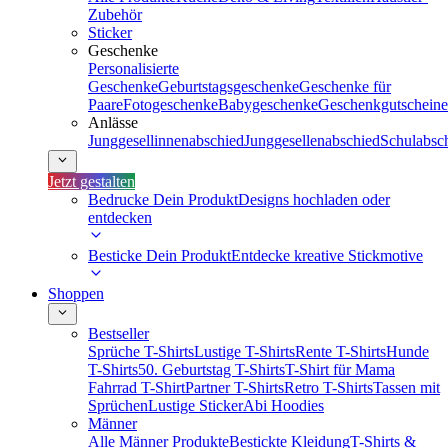
Zubehör
Sticker
Geschenke
Personalisierte
Geschenke
Geburtstagsgeschenke
Geschenke für
Paare
Fotogeschenke
Babygeschenke
Geschenkgutscheine
Anlässe
Junggesellinnenabschied
Junggesellenabschied
Schulabsc
Jetzt gestalten
Bedrucke Dein Produkt
Designs hochladen oder
entdecken
Besticke Dein Produkt
Entdecke kreative Stickmotive
Shoppen
Bestseller
Sprüche T-Shirts
Lustige T-Shirts
Rente T-Shirts
Hunde
T-Shirts
50. Geburtstag T-Shirts
T-Shirt für Mama
Fahrrad T-Shirt
Partner T-Shirts
Retro T-Shirts
Tassen mit
Sprüchen
Lustige Sticker
Abi Hoodies
Männer
Alle Männer Produkte
Bestickte Kleidung
T-Shirts &