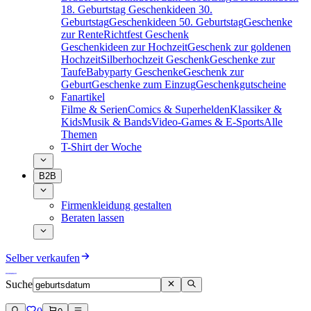
18. Geburtstag
Geschenkideen 30.
Geburtstag
Geschenkideen 50. Geburtstag
Geschenke
zur Rente
Richtfest Geschenk
Geschenkideen zur Hochzeit
Geschenk zur goldenen
Hochzeit
Silberhochzeit Geschenk
Geschenke zur
Taufe
Babyparty Geschenke
Geschenk zur
Geburt
Geschenke zum Einzug
Geschenkgutscheine
Fanartikel
Filme & Serien
Comics & Superhelden
Klassiker &
Kids
Musik & Bands
Video-Games & E-Sports
Alle
Themen
T-Shirt der Woche
B2B
Firmenkleidung gestalten
Beraten lassen
Selber verkaufen
Suche