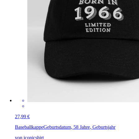
27,99 €
Baseballkappe
Geburtsdatum, 58 Jahre, Geburtsjahr
von iconicshirt