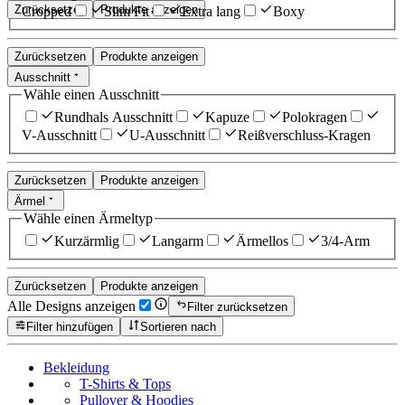
Zurücksetzen
Produkte anzeigen
Cropped
Slim Fit
Extra lang
Boxy
Zurücksetzen
Produkte anzeigen
Ausschnitt
Wähle einen Ausschnitt
Rundhals Ausschnitt
Kapuze
Polokragen
V-Ausschnitt
U-Ausschnitt
Reißverschluss-Kragen
Zurücksetzen
Produkte anzeigen
Ärmel
Wähle einen Ärmeltyp
Kurzärmlig
Langarm
Ärmellos
3/4-Arm
Zurücksetzen
Produkte anzeigen
Alle Designs anzeigen
Filter zurücksetzen
Filter hinzufügen
Sortieren nach
Bekleidung
T-Shirts & Tops
Pullover & Hoodies