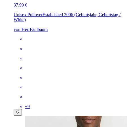
37,99 €
Unisex Pullover
Established 2006 (Geburtsjahr, Geburtstag /
White)
von HerrFaulbaum
+
9