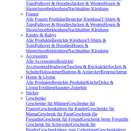
Tops
Pullover & Hoodies
Jacken & Westen
Hosen &
Shorts
Sportbekleidung
Nachhaltige Kleidung
Frauen
Alle Frauen Produkte
Bestickte Kleidung
T-Shirts &
Tops
Pullover & Hoodies
Jacken & Westen
Hosen &
Shorts
Sportbekleidung
Nachhaltige Kleidung
Kinder & Babys
Alle Produkte
Bestickte Kleidung
T-Shirts &
Tops
Pullover & Hoodies
Hosen &
Shorts
Sportbekleidung
Nachhaltige Kleidung
Accessoires
Alle Accessoires
Bestickte
Accessoires
Headwear
Taschen & Rucksäcke
Socken &
Schuhe
Halswärmer
Buttons & Anstecker
Regenschirme
Home & Living
Alle Produkte
Bestickte Produkte
Küche
Deko &
Living
Textilien
Haustier-Zubehör
Sticker
Geschenke
Geschenke für Männer
Geschenke für
Frauen
Geschenkideen für Kinder
Geschenke für
Mama
Geschenk für Papa
Geschenk für
Freundin
Geschenk für Freund
Geschenk beste Freundin
Geschenk für Schwester
Geschenk für
Bruder
Geschenkideen zum Geburtstag
Geschenkideen