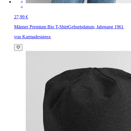
27,99 €
Männer Premium Bio T-Shirt
Geburtsdatum, Jahrgang 1961
von Karmadesignsx