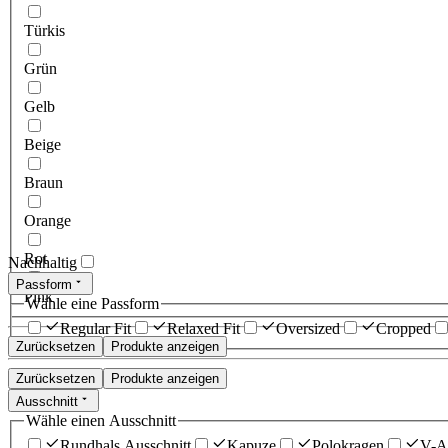
Türkis
Grün
Gelb
Beige
Braun
Orange
Rot
Nachhaltig
Passform
Pink
Wähle eine Passform
Regular Fit
Relaxed Fit
Oversized
Cropped
Zurücksetzen
Produkte anzeigen
Zurücksetzen
Produkte anzeigen
Ausschnitt
Wähle einen Ausschnitt
Rundhals Ausschnitt
Kapuze
Polokragen
V-Au