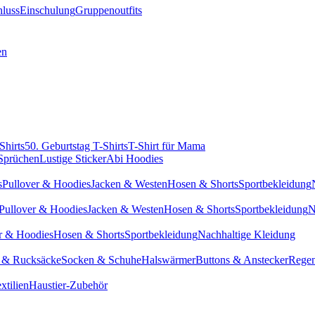
hluss
Einschulung
Gruppenoutfits
en
Shirts
50. Geburtstag T-Shirts
T-Shirt für Mama
 Sprüchen
Lustige Sticker
Abi Hoodies
s
Pullover & Hoodies
Jacken & Westen
Hosen & Shorts
Sportbekleidung
Pullover & Hoodies
Jacken & Westen
Hosen & Shorts
Sportbekleidung
N
r & Hoodies
Hosen & Shorts
Sportbekleidung
Nachhaltige Kleidung
 & Rucksäcke
Socken & Schuhe
Halswärmer
Buttons & Anstecker
Regen
xtilien
Haustier-Zubehör