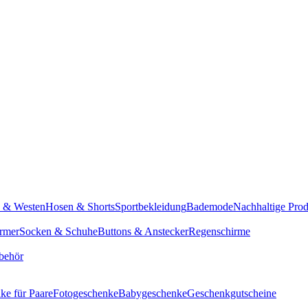
n & Westen
Hosen & Shorts
Sportbekleidung
Bademode
Nachhaltige Pro
rmer
Socken & Schuhe
Buttons & Anstecker
Regenschirme
behör
ke für Paare
Fotogeschenke
Babygeschenke
Geschenkgutscheine