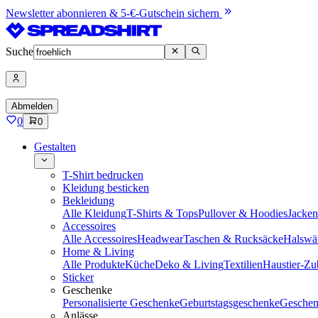
Newsletter abonnieren & 5-€-Gutschein sichern
Suche
Abmelden
0
0
Gestalten
T-Shirt bedrucken
Kleidung besticken
Bekleidung
Alle Kleidung
T-Shirts & Tops
Pullover & Hoodies
Jacke
Accessoires
Alle Accessoires
Headwear
Taschen & Rucksäcke
Halswä
Home & Living
Alle Produkte
Küche
Deko & Living
Textilien
Haustier-Zu
Sticker
Geschenke
Personalisierte Geschenke
Geburtstagsgeschenke
Geschen
Anlässe