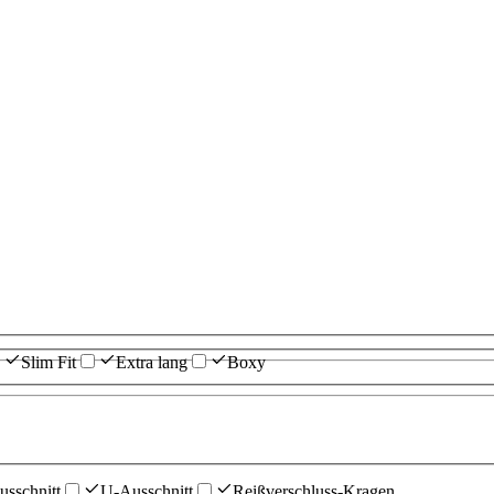
Slim Fit
Extra lang
Boxy
sschnitt
U-Ausschnitt
Reißverschluss-Kragen