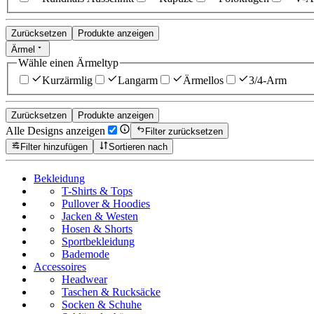
Zurücksetzen
Produkte anzeigen
Ärmel
Wähle einen Ärmeltyp
Kurzärmlig
Langarm
Ärmellos
3/4-Arm
Zurücksetzen
Produkte anzeigen
Alle Designs anzeigen
Filter zurücksetzen
Filter hinzufügen
Sortieren nach
Bekleidung
T-Shirts & Tops
Pullover & Hoodies
Jacken & Westen
Hosen & Shorts
Sportbekleidung
Bademode
Accessoires
Headwear
Taschen & Rucksäcke
Socken & Schuhe