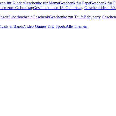
een für Kinder
Geschenke für Mama
Geschenk für Papa
Geschenk für F
een zum Geburtstag
Geschenkideen 18. Geburtstag
Geschenkideen 30.
hzeit
Silberhochzeit Geschenk
Geschenke zur Taufe
Babyparty Gesche
usik & Bands
Video-Games & E-Sports
Alle Themen