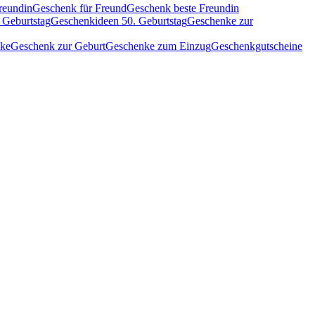
reundin
Geschenk für Freund
Geschenk beste Freundin
 Geburtstag
Geschenkideen 50. Geburtstag
Geschenke zur
nke
Geschenk zur Geburt
Geschenke zum Einzug
Geschenkgutscheine