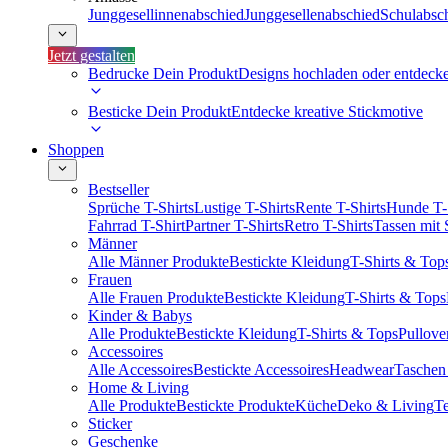
Junggesellinnenabschied
Junggesellenabschied
Schulabsc
Jetzt gestalten
Bedrucke Dein Produkt
Designs hochladen oder entdeck
Besticke Dein Produkt
Entdecke kreative Stickmotive
Shoppen
Bestseller
Sprüche T-Shirts
Lustige T-Shirts
Rente T-Shirts
Hunde T-
Fahrrad T-Shirt
Partner T-Shirts
Retro T-Shirts
Tassen mit
Männer
Alle Männer Produkte
Bestickte Kleidung
T-Shirts & Top
Frauen
Alle Frauen Produkte
Bestickte Kleidung
T-Shirts & Tops
Kinder & Babys
Alle Produkte
Bestickte Kleidung
T-Shirts & Tops
Pullove
Accessoires
Alle Accessoires
Bestickte Accessoires
Headwear
Taschen
Home & Living
Alle Produkte
Bestickte Produkte
Küche
Deko & Living
Te
Sticker
Geschenke