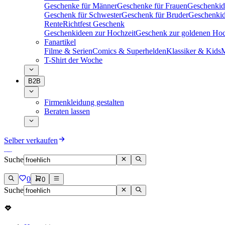
Geschenke für Männer
Geschenke für Frauen
Geschenkid
Geschenk für Schwester
Geschenk für Bruder
Geschenkid
Rente
Richtfest Geschenk
Geschenkideen zur Hochzeit
Geschenk zur goldenen Hoc
Fanartikel
Filme & Serien
Comics & Superhelden
Klassiker & Kids
M
T-Shirt der Woche
B2B
Firmenkleidung gestalten
Beraten lassen
Selber verkaufen
Suche
0
0
Suche