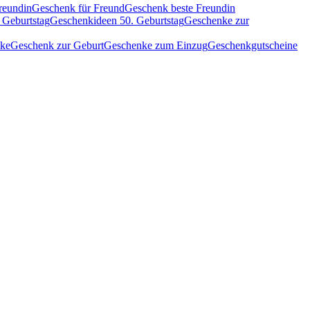
reundin
Geschenk für Freund
Geschenk beste Freundin
 Geburtstag
Geschenkideen 50. Geburtstag
Geschenke zur
nke
Geschenk zur Geburt
Geschenke zum Einzug
Geschenkgutscheine