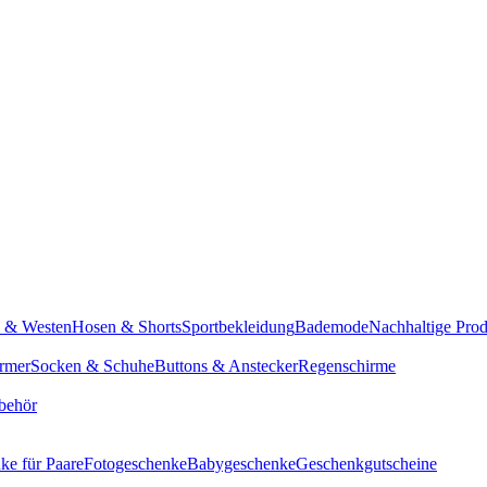
n & Westen
Hosen & Shorts
Sportbekleidung
Bademode
Nachhaltige Pro
rmer
Socken & Schuhe
Buttons & Anstecker
Regenschirme
behör
ke für Paare
Fotogeschenke
Babygeschenke
Geschenkgutscheine