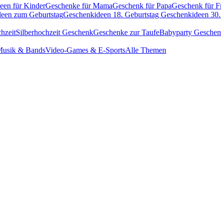
een für Kinder
Geschenke für Mama
Geschenk für Papa
Geschenk für F
een zum Geburtstag
Geschenkideen 18. Geburtstag
Geschenkideen 30.
hzeit
Silberhochzeit Geschenk
Geschenke zur Taufe
Babyparty Gesche
usik & Bands
Video-Games & E-Sports
Alle Themen