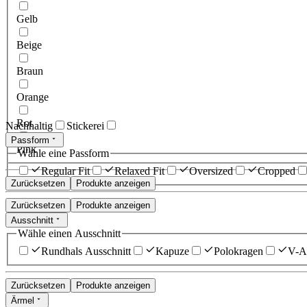
Gelb
Beige
Braun
Orange
Rot
Nachhaltig
Stickerei
Passform
Pink
Wähle eine Passform
Regular Fit
Relaxed Fit
Oversized
Cropped
Zurücksetzen
Produkte anzeigen
Zurücksetzen
Produkte anzeigen
Ausschnitt
Wähle einen Ausschnitt
Rundhals Ausschnitt
Kapuze
Polokragen
V-Au
Zurücksetzen
Produkte anzeigen
Ärmel