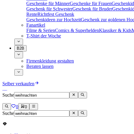
Geschenke für Männer
Geschenke für Frauen
Geschenkid
Geschenk für Schwester
Geschenk für Bruder
Geschenkid
Rente
Richtfest Geschenk
Geschenkideen zur Hochzeit
Geschenk zur goldenen Hoc
Fanartikel
Filme & Serien
Comics & Superhelden
Klassiker & Kids
M
T-Shirt der Woche
B2B
Firmenkleidung gestalten
Beraten lassen
Selber verkaufen
Suche
0
0
Suche