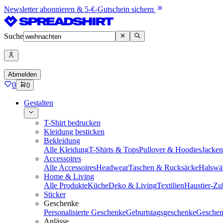
Newsletter abonnieren & 5-€-Gutschein sichern
Suche
Abmelden
0
0
Gestalten
T-Shirt bedrucken
Kleidung besticken
Bekleidung
Alle Kleidung
T-Shirts & Tops
Pullover & Hoodies
Jacke
Accessoires
Alle Accessoires
Headwear
Taschen & Rucksäcke
Halswä
Home & Living
Alle Produkte
Küche
Deko & Living
Textilien
Haustier-Zu
Sticker
Geschenke
Personalisierte Geschenke
Geburtstagsgeschenke
Geschen
Anlässe