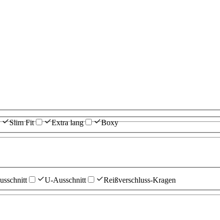
Slim Fit
Extra lang
Boxy
sschnitt
U-Ausschnitt
Reißverschluss-Kragen