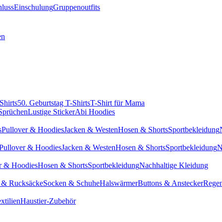
hluss
Einschulung
Gruppenoutfits
en
Shirts
50. Geburtstag T-Shirts
T-Shirt für Mama
 Sprüchen
Lustige Sticker
Abi Hoodies
s
Pullover & Hoodies
Jacken & Westen
Hosen & Shorts
Sportbekleidung
Pullover & Hoodies
Jacken & Westen
Hosen & Shorts
Sportbekleidung
N
r & Hoodies
Hosen & Shorts
Sportbekleidung
Nachhaltige Kleidung
 & Rucksäcke
Socken & Schuhe
Halswärmer
Buttons & Anstecker
Regen
xtilien
Haustier-Zubehör