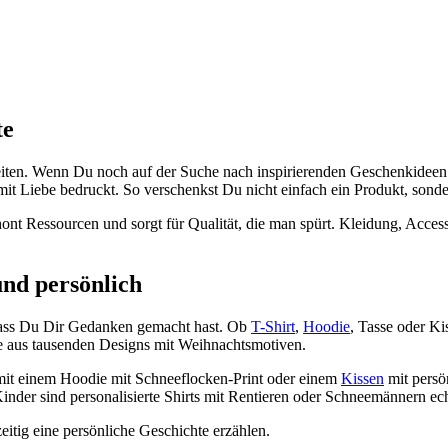
te
ten. Wenn Du noch auf der Suche nach inspirierenden Geschenkideen bis
mit Liebe bedruckt. So verschenkst Du nicht einfach ein Produkt, sond
chont Ressourcen und sorgt für Qualität, die man spürt. Kleidung, Ac
nd persönlich
 dass Du Dir Gedanken gemacht hast. Ob
T-Shirt
,
Hoodie
, Tasse oder Ki
e aus tausenden Designs mit Weihnachtsmotiven.
it einem Hoodie mit Schneeflocken-Print oder einem
Kissen
mit persö
inder sind personalisierte Shirts mit Rentieren oder Schneemännern ech
itig eine persönliche Geschichte erzählen.