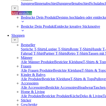
Junggesellinnenabschied
Junggesellenabschied
Schulabsc
Jetzt gestalten
Bedrucke Dein Produkt
Designs hochladen oder entdeck
Besticke Dein Produkt
Entdecke kreative Stickmotive
Shoppen
Bestseller
Sprüche T-Shirts
Lustige T-Shirts
Rente T-Shirts
Hunde T-
Fahrrad T-Shirt
Partner T-Shirts
Retro T-Shirts
Tassen mit
Männer
Alle Männer Produkte
Bestickte Kleidung
T-Shirts & Top
Frauen
Alle Frauen Produkte
Bestickte Kleidung
T-Shirts & Tops
Kinder & Babys
Alle Produkte
Bestickte Kleidung
T-Shirts & Tops
Pullove
Accessoires
Alle Accessoires
Bestickte Accessoires
Headwear
Taschen
Home & Living
Alle Produkte
Bestickte Produkte
Küche
Deko & Living
Te
Sticker
Geschenke