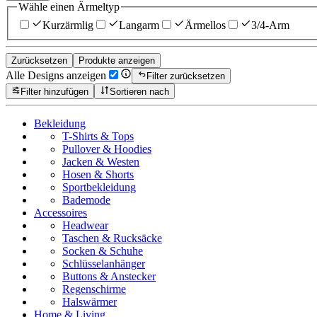
Wähle einen Ärmeltyp
Kurzärmlig
Langarm
Ärmellos
3/4-Arm
Zurücksetzen
Produkte anzeigen
Alle Designs anzeigen
Filter zurücksetzen
Filter hinzufügen
Sortieren nach
Bekleidung
T-Shirts & Tops
Pullover & Hoodies
Jacken & Westen
Hosen & Shorts
Sportbekleidung
Bademode
Accessoires
Headwear
Taschen & Rucksäcke
Socken & Schuhe
Schlüsselanhänger
Buttons & Anstecker
Regenschirme
Halswärmer
Home & Living