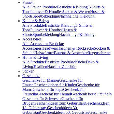
Frauen
Alle Frauen Produkte
Bestickte Kleidung
T-Shirts &
Tops
Pullover & Hoodies
Jacken & Westen
Hosen &
Shorts
Sportbekleidung
Nachhaltige Kleidung
Kinder & Babys
Alle Produkte
Bestickte Kleidung
T-Shirts &
Tops
Pullover & Hoodies
Hosen &
Shorts
Sportbekleidung
Nachhaltige Kleidung
Accessoires
Alle Accessoires
Bestickte
Accessoires
Headwear
Taschen & Rucksäcke
Socken &
Schuhe
Halswärmer
Buttons & Anstecker
Regenschirme
Home & Living
Alle Produkte
Bestickte Produkte
Küche
Deko &
Living
Textilien
Haustier-Zubehör
Sticker
Geschenke
Geschenke für Männer
Geschenke für
Frauen
Geschenkideen für Kinder
Geschenke für
Mama
Geschenk für Papa
Geschenk für
Freundin
Geschenk für Freund
Geschenk beste Freundin
Geschenk für Schwester
Geschenk für
Bruder
Geschenkideen zum Geburtstag
Geschenkideen
18. Geburtstag
Geschenkideen 30.
Geburtstag
Geschenkideen 50. Geburtstag
Geschenke