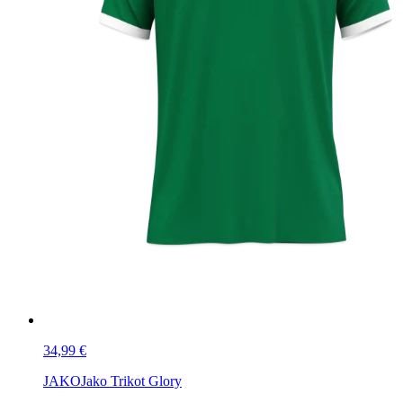
34,99 €
JAKO
Jako Trikot Glory