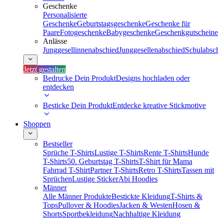
Geschenke
Personalisierte
Geschenke
Geburtstagsgeschenke
Geschenke für
Paare
Fotogeschenke
Babygeschenke
Geschenkgutscheine
Anlässe
Junggesellinnenabschied
Junggesellenabschied
Schulabsc
Jetzt gestalten
Bedrucke Dein Produkt
Designs hochladen oder
entdecken
Besticke Dein Produkt
Entdecke kreative Stickmotive
Shoppen
Bestseller
Sprüche T-Shirts
Lustige T-Shirts
Rente T-Shirts
Hunde
T-Shirts
50. Geburtstag T-Shirts
T-Shirt für Mama
Fahrrad T-Shirt
Partner T-Shirts
Retro T-Shirts
Tassen mit
Sprüchen
Lustige Sticker
Abi Hoodies
Männer
Alle Männer Produkte
Bestickte Kleidung
T-Shirts &
Tops
Pullover & Hoodies
Jacken & Westen
Hosen &
Shorts
Sportbekleidung
Nachhaltige Kleidung