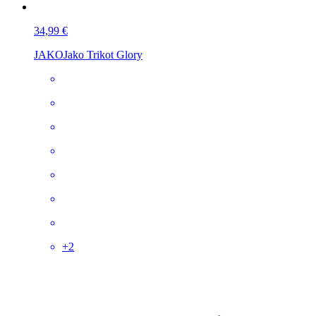
34,99 €
JAKO
Jako Trikot Glory
+
2