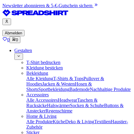
Newsletter abonnieren & 5-€-Gutschein sichern
Abmelden
0
0
Gestalten
T-Shirt bedrucken
Kleidung besticken
Bekleidung
Alle Kleidung
T-Shirts & Tops
Pullover &
Hoodies
Jacken & Westen
Hosen &
Shorts
Sportbekleidung
Bademode
Nachhaltige Produkte
Accessoires
Alle Accessoires
Headwear
Taschen &
Rucksäcke
Halswärmer
Socken & Schuhe
Buttons &
Anstecker
Regenschirme
Home & Living
Alle Produkte
Küche
Deko & Living
Textilien
Haustier-
Zubehör
Sticker