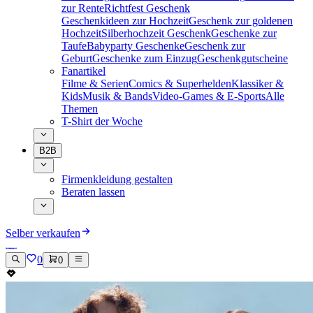
zur Rente
Richtfest Geschenk
Geschenkideen zur Hochzeit
Geschenk zur goldenen
Hochzeit
Silberhochzeit Geschenk
Geschenke zur
Taufe
Babyparty Geschenke
Geschenk zur
Geburt
Geschenke zum Einzug
Geschenkgutscheine
Fanartikel
Filme & Serien
Comics & Superhelden
Klassiker &
Kids
Musik & Bands
Video-Games & E-Sports
Alle
Themen
T-Shirt der Woche
B2B
Firmenkleidung gestalten
Beraten lassen
Selber verkaufen
0
0