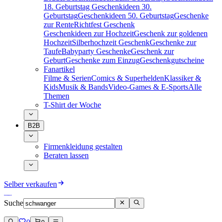
18. Geburtstag
Geschenkideen 30.
Geburtstag
Geschenkideen 50. Geburtstag
Geschenke
zur Rente
Richtfest Geschenk
Geschenkideen zur Hochzeit
Geschenk zur goldenen
Hochzeit
Silberhochzeit Geschenk
Geschenke zur
Taufe
Babyparty Geschenke
Geschenk zur
Geburt
Geschenke zum Einzug
Geschenkgutscheine
Fanartikel
Filme & Serien
Comics & Superhelden
Klassiker &
Kids
Musik & Bands
Video-Games & E-Sports
Alle
Themen
T-Shirt der Woche
B2B
Firmenkleidung gestalten
Beraten lassen
Selber verkaufen
Suche