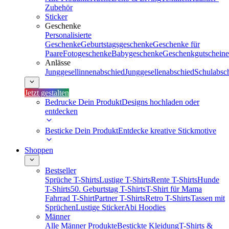
Zubehör
Sticker
Geschenke
Personalisierte
Geschenke
Geburtstagsgeschenke
Geschenke für
Paare
Fotogeschenke
Babygeschenke
Geschenkgutscheine
Anlässe
Junggesellinnenabschied
Junggesellenabschied
Schulabsc
Jetzt gestalten
Bedrucke Dein Produkt
Designs hochladen oder
entdecken
Besticke Dein Produkt
Entdecke kreative Stickmotive
Shoppen
Bestseller
Sprüche T-Shirts
Lustige T-Shirts
Rente T-Shirts
Hunde
T-Shirts
50. Geburtstag T-Shirts
T-Shirt für Mama
Fahrrad T-Shirt
Partner T-Shirts
Retro T-Shirts
Tassen mit
Sprüchen
Lustige Sticker
Abi Hoodies
Männer
Alle Männer Produkte
Bestickte Kleidung
T-Shirts &