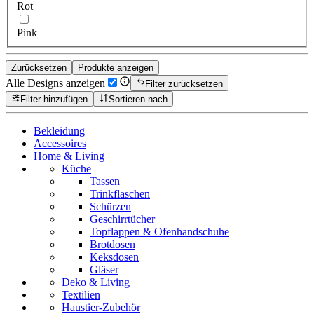
Rot
Pink
Zurücksetzen
Produkte anzeigen
Alle Designs anzeigen
Filter zurücksetzen
Filter hinzufügen
Sortieren nach
Bekleidung
Accessoires
Home & Living
Küche
Tassen
Trinkflaschen
Schürzen
Geschirrtücher
Topflappen & Ofenhandschuhe
Brotdosen
Keksdosen
Gläser
Deko & Living
Textilien
Haustier-Zubehör