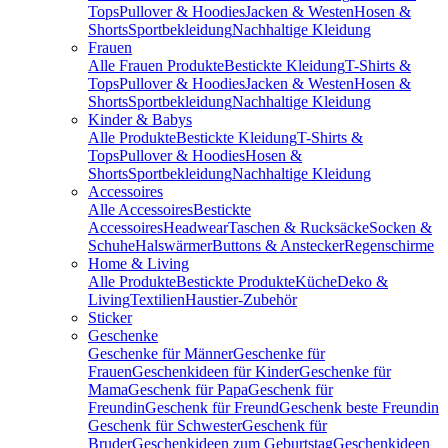
Tops
Pullover & Hoodies
Jacken & Westen
Hosen &
Shorts
Sportbekleidung
Nachhaltige Kleidung
Frauen
Alle Frauen Produkte
Bestickte Kleidung
T-Shirts &
Tops
Pullover & Hoodies
Jacken & Westen
Hosen &
Shorts
Sportbekleidung
Nachhaltige Kleidung
Kinder & Babys
Alle Produkte
Bestickte Kleidung
T-Shirts &
Tops
Pullover & Hoodies
Hosen &
Shorts
Sportbekleidung
Nachhaltige Kleidung
Accessoires
Alle Accessoires
Bestickte
Accessoires
Headwear
Taschen & Rucksäcke
Socken &
Schuhe
Halswärmer
Buttons & Anstecker
Regenschirme
Home & Living
Alle Produkte
Bestickte Produkte
Küche
Deko &
Living
Textilien
Haustier-Zubehör
Sticker
Geschenke
Geschenke für Männer
Geschenke für
Frauen
Geschenkideen für Kinder
Geschenke für
Mama
Geschenk für Papa
Geschenk für
Freundin
Geschenk für Freund
Geschenk beste Freundin
Geschenk für Schwester
Geschenk für
Bruder
Geschenkideen zum Geburtstag
Geschenkideen