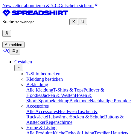
Newsletter abonnieren & 5-€-Gutschein sichern
Suche
Abmelden
0
0
Gestalten
T-Shirt bedrucken
Kleidung besticken
Bekleidung
Alle Kleidung
T-Shirts & Tops
Pullover &
Hoodies
Jacken & Westen
Hosen &
Shorts
Sportbekleidung
Bademode
Nachhaltige Produkte
Accessoires
Alle Accessoires
Headwear
Taschen &
Rucksäcke
Halswärmer
Socken & Schuhe
Buttons &
Anstecker
Regenschirme
Home & Living
Alle Produkte
Küche
Deko & Living
Textilien
Haustier-