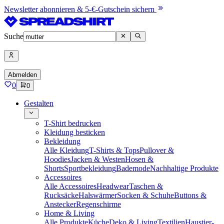
Newsletter abonnieren & 5-€-Gutschein sichern
Suche
Abmelden
0
0
Gestalten
T-Shirt bedrucken
Kleidung besticken
Bekleidung
Alle Kleidung
T-Shirts & Tops
Pullover &
Hoodies
Jacken & Westen
Hosen &
Shorts
Sportbekleidung
Bademode
Nachhaltige Produkte
Accessoires
Alle Accessoires
Headwear
Taschen &
Rucksäcke
Halswärmer
Socken & Schuhe
Buttons &
Anstecker
Regenschirme
Home & Living
Alle Produkte
Küche
Deko & Living
Textilien
Haustier-