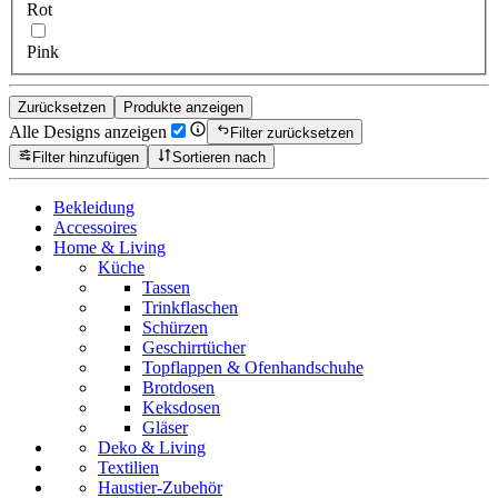
Rot
Pink
Zurücksetzen
Produkte anzeigen
Alle Designs anzeigen
Filter zurücksetzen
Filter hinzufügen
Sortieren nach
Bekleidung
Accessoires
Home & Living
Küche
Tassen
Trinkflaschen
Schürzen
Geschirrtücher
Topflappen & Ofenhandschuhe
Brotdosen
Keksdosen
Gläser
Deko & Living
Textilien
Haustier-Zubehör