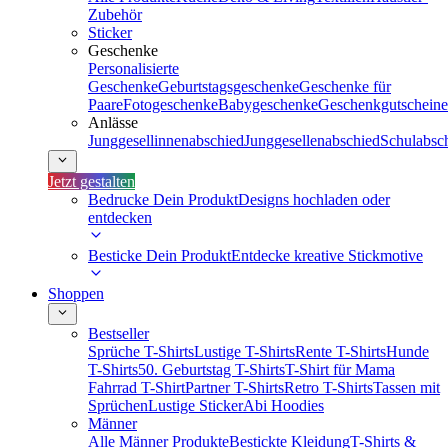
Zubehör
Sticker
Geschenke
Personalisierte
Geschenke
Geburtstagsgeschenke
Geschenke für
Paare
Fotogeschenke
Babygeschenke
Geschenkgutscheine
Anlässe
Junggesellinnenabschied
Junggesellenabschied
Schulabsc
Jetzt gestalten
Bedrucke Dein Produkt
Designs hochladen oder
entdecken
Besticke Dein Produkt
Entdecke kreative Stickmotive
Shoppen
Bestseller
Sprüche T-Shirts
Lustige T-Shirts
Rente T-Shirts
Hunde
T-Shirts
50. Geburtstag T-Shirts
T-Shirt für Mama
Fahrrad T-Shirt
Partner T-Shirts
Retro T-Shirts
Tassen mit
Sprüchen
Lustige Sticker
Abi Hoodies
Männer
Alle Männer Produkte
Bestickte Kleidung
T-Shirts &