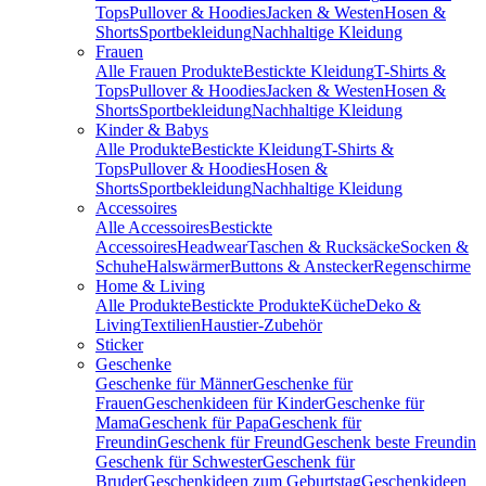
Tops
Pullover & Hoodies
Jacken & Westen
Hosen &
Shorts
Sportbekleidung
Nachhaltige Kleidung
Frauen
Alle Frauen Produkte
Bestickte Kleidung
T-Shirts &
Tops
Pullover & Hoodies
Jacken & Westen
Hosen &
Shorts
Sportbekleidung
Nachhaltige Kleidung
Kinder & Babys
Alle Produkte
Bestickte Kleidung
T-Shirts &
Tops
Pullover & Hoodies
Hosen &
Shorts
Sportbekleidung
Nachhaltige Kleidung
Accessoires
Alle Accessoires
Bestickte
Accessoires
Headwear
Taschen & Rucksäcke
Socken &
Schuhe
Halswärmer
Buttons & Anstecker
Regenschirme
Home & Living
Alle Produkte
Bestickte Produkte
Küche
Deko &
Living
Textilien
Haustier-Zubehör
Sticker
Geschenke
Geschenke für Männer
Geschenke für
Frauen
Geschenkideen für Kinder
Geschenke für
Mama
Geschenk für Papa
Geschenk für
Freundin
Geschenk für Freund
Geschenk beste Freundin
Geschenk für Schwester
Geschenk für
Bruder
Geschenkideen zum Geburtstag
Geschenkideen