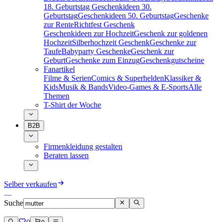
18. Geburtstag
Geschenkideen 30.
Geburtstag
Geschenkideen 50. Geburtstag
Geschenke
zur Rente
Richtfest Geschenk
Geschenkideen zur Hochzeit
Geschenk zur goldenen
Hochzeit
Silberhochzeit Geschenk
Geschenke zur
Taufe
Babyparty Geschenke
Geschenk zur
Geburt
Geschenke zum Einzug
Geschenkgutscheine
Fanartikel
Filme & Serien
Comics & Superhelden
Klassiker &
Kids
Musik & Bands
Video-Games & E-Sports
Alle
Themen
T-Shirt der Woche
B2B
Firmenkleidung gestalten
Beraten lassen
Selber verkaufen
Suche