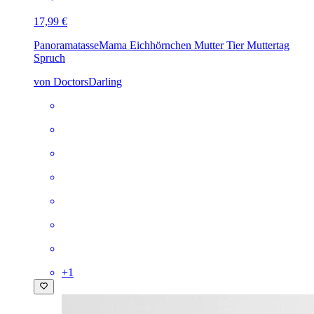
17,99 €
Panoramatasse
Mama Eichhörnchen Mutter Tier Muttertag
Spruch
von DoctorsDarling
+
1