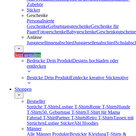
Zubehör
Sticker
Geschenke
Personalisierte
Geschenke
Geburtstagsgeschenke
Geschenke für
Paare
Fotogeschenke
Babygeschenke
Geschenkgutscheine
Anlässe
Junggesellinnenabschied
Junggesellenabschied
Schulabsc
Jetzt gestalten
Bedrucke Dein Produkt
Designs hochladen oder
entdecken
Besticke Dein Produkt
Entdecke kreative Stickmotive
Shoppen
Bestseller
Sprüche T-Shirts
Lustige T-Shirts
Rente T-Shirts
Hunde
T-Shirts
50. Geburtstag T-Shirts
T-Shirt für Mama
Fahrrad T-Shirt
Partner T-Shirts
Retro T-Shirts
Tassen mit
Sprüchen
Lustige Sticker
Abi Hoodies
Männer
Alle Männer Produkte
Bestickte Kleidung
T-Shirts &