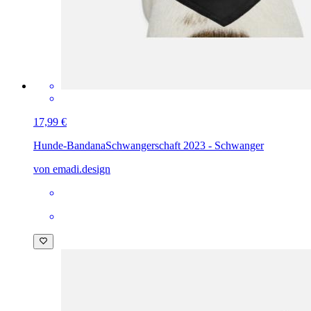
17,99 €
Hunde-Bandana
Schwangerschaft 2023 - Schwanger
von emadi.design