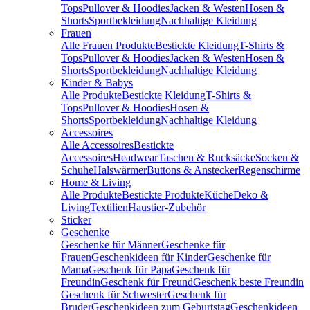
Tops
Pullover & Hoodies
Jacken & Westen
Hosen &
Shorts
Sportbekleidung
Nachhaltige Kleidung
Frauen
Alle Frauen Produkte
Bestickte Kleidung
T-Shirts &
Tops
Pullover & Hoodies
Jacken & Westen
Hosen &
Shorts
Sportbekleidung
Nachhaltige Kleidung
Kinder & Babys
Alle Produkte
Bestickte Kleidung
T-Shirts &
Tops
Pullover & Hoodies
Hosen &
Shorts
Sportbekleidung
Nachhaltige Kleidung
Accessoires
Alle Accessoires
Bestickte
Accessoires
Headwear
Taschen & Rucksäcke
Socken &
Schuhe
Halswärmer
Buttons & Anstecker
Regenschirme
Home & Living
Alle Produkte
Bestickte Produkte
Küche
Deko &
Living
Textilien
Haustier-Zubehör
Sticker
Geschenke
Geschenke für Männer
Geschenke für
Frauen
Geschenkideen für Kinder
Geschenke für
Mama
Geschenk für Papa
Geschenk für
Freundin
Geschenk für Freund
Geschenk beste Freundin
Geschenk für Schwester
Geschenk für
Bruder
Geschenkideen zum Geburtstag
Geschenkideen