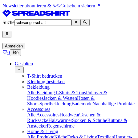
Newsletter abonnieren & 5-€-Gutschein sichern
Suche
Abmelden
0
0
Gestalten
T-Shirt bedrucken
Kleidung besticken
Bekleidung
Alle Kleidung
T-Shirts & Tops
Pullover &
Hoodies
Jacken & Westen
Hosen &
Shorts
Sportbekleidung
Bademode
Nachhaltige Produkte
Accessoires
Alle Accessoires
Headwear
Taschen &
Rucksäcke
Halswärmer
Socken & Schuhe
Buttons &
Anstecker
Regenschirme
Home & Living
Alle Produkte
Küche
Deko & Living
Textilien
Haustier-