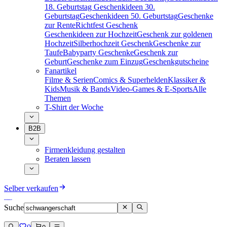
18. Geburtstag
Geschenkideen 30.
Geburtstag
Geschenkideen 50. Geburtstag
Geschenke
zur Rente
Richtfest Geschenk
Geschenkideen zur Hochzeit
Geschenk zur goldenen
Hochzeit
Silberhochzeit Geschenk
Geschenke zur
Taufe
Babyparty Geschenke
Geschenk zur
Geburt
Geschenke zum Einzug
Geschenkgutscheine
Fanartikel
Filme & Serien
Comics & Superhelden
Klassiker &
Kids
Musik & Bands
Video-Games & E-Sports
Alle
Themen
T-Shirt der Woche
B2B
Firmenkleidung gestalten
Beraten lassen
Selber verkaufen
Suche