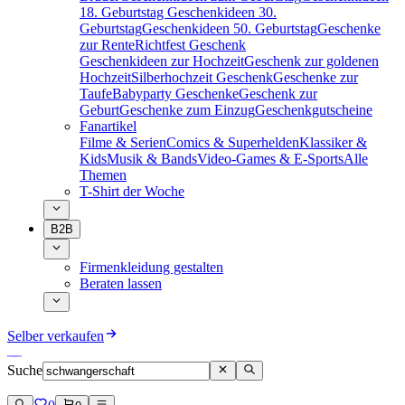
18. Geburtstag
Geschenkideen 30.
Geburtstag
Geschenkideen 50. Geburtstag
Geschenke
zur Rente
Richtfest Geschenk
Geschenkideen zur Hochzeit
Geschenk zur goldenen
Hochzeit
Silberhochzeit Geschenk
Geschenke zur
Taufe
Babyparty Geschenke
Geschenk zur
Geburt
Geschenke zum Einzug
Geschenkgutscheine
Fanartikel
Filme & Serien
Comics & Superhelden
Klassiker &
Kids
Musik & Bands
Video-Games & E-Sports
Alle
Themen
T-Shirt der Woche
B2B
Firmenkleidung gestalten
Beraten lassen
Selber verkaufen
Suche