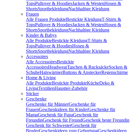
Tops
Pullover & Hoodies
Jacken & Westen
Hosen &
Shorts
Sportbekleidung
Nachhaltige Kleidung
Frauen
Alle Frauen Produkte
Bestickte Kleidung
T-Shirts &
Tops
Pullover & Hoodies
Jacken & Westen
Hosen &
Shorts
Sportbekleidung
Nachhaltige Kleidung
Kinder & Babys
Alle Produkte
Bestickte Kleidung
T-Shirts &
Tops
Pullover & Hoodies
Hosen &
Shorts
Sportbekleidung
Nachhaltige Kleidung
Accessoires
Alle Accessoires
Bestickte
Accessoires
Headwear
Taschen & Rucksäcke
Socken &
Schuhe
Halswärmer
Buttons & Anstecker
Regenschirme
Home & Living
Alle Produkte
Bestickte Produkte
Küche
Deko &
Living
Textilien
Haustier-Zubehör
Sticker
Geschenke
Geschenke für Männer
Geschenke für
Frauen
Geschenkideen für Kinder
Geschenke für
Mama
Geschenk für Papa
Geschenk für
Freundin
Geschenk für Freund
Geschenk beste Freundin
Geschenk für Schwester
Geschenk für
Bruder
Geschenkideen zum Geburtstag
Geschenkideen