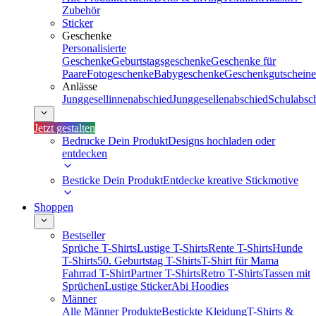
Zubehör
Sticker
Geschenke
Personalisierte
Geschenke
Geburtstagsgeschenke
Geschenke für
Paare
Fotogeschenke
Babygeschenke
Geschenkgutscheine
Anlässe
Junggesellinnenabschied
Junggesellenabschied
Schulabsc
Jetzt gestalten
Bedrucke Dein Produkt
Designs hochladen oder
entdecken
Besticke Dein Produkt
Entdecke kreative Stickmotive
Shoppen
Bestseller
Sprüche T-Shirts
Lustige T-Shirts
Rente T-Shirts
Hunde
T-Shirts
50. Geburtstag T-Shirts
T-Shirt für Mama
Fahrrad T-Shirt
Partner T-Shirts
Retro T-Shirts
Tassen mit
Sprüchen
Lustige Sticker
Abi Hoodies
Männer
Alle Männer Produkte
Bestickte Kleidung
T-Shirts &