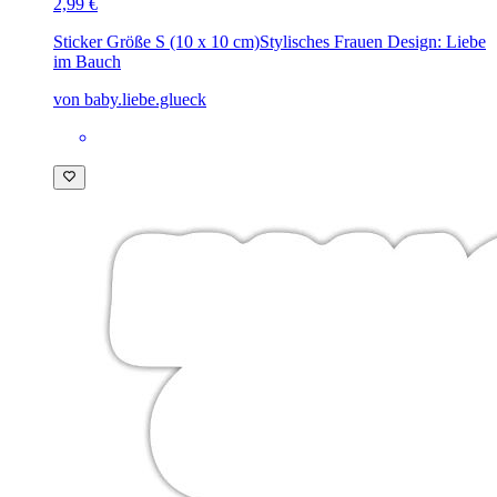
2,99 €
Sticker Größe S (10 x 10 cm)
Stylisches Frauen Design: Liebe
im Bauch
von baby.liebe.glueck