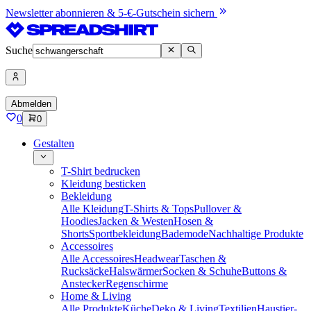
Newsletter abonnieren & 5-€-Gutschein sichern
Suche
Abmelden
0
0
Gestalten
T-Shirt bedrucken
Kleidung besticken
Bekleidung
Alle Kleidung
T-Shirts & Tops
Pullover &
Hoodies
Jacken & Westen
Hosen &
Shorts
Sportbekleidung
Bademode
Nachhaltige Produkte
Accessoires
Alle Accessoires
Headwear
Taschen &
Rucksäcke
Halswärmer
Socken & Schuhe
Buttons &
Anstecker
Regenschirme
Home & Living
Alle Produkte
Küche
Deko & Living
Textilien
Haustier-