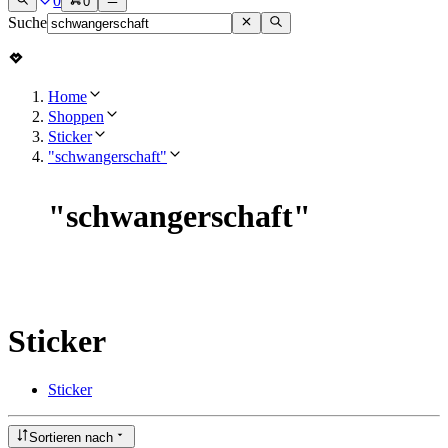
0
0
Suche
Home
Shoppen
Sticker
"schwangerschaft"
"
schwangerschaft
"
Sticker
Sticker
Sortieren nach