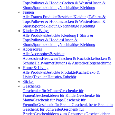
Tops
Pullover & Hoodies
Jacken & Westen
Hosen &
Shorts
Sportbekleidung
Nachhaltige Kleidung
Frauen
Alle Frauen Produkte
Bestickte Kleidung
T-Shirts &
Tops
Pullover & Hoodies
Jacken & Westen
Hosen &
Shorts
Sportbekleidung
Nachhaltige Kleidung
Kinder & Babys
Alle Produkte
Bestickte Kleidung
T-Shirts &
Tops
Pullover & Hoodies
Hosen &
Shorts
Sportbekleidung
Nachhaltige Kleidung
Accessoires
Alle Accessoires
Bestickte
Accessoires
Headwear
Taschen & Rucksäcke
Socken &
Schuhe
Halswärmer
Buttons & Anstecker
Regenschirme
Home & Living
Alle Produkte
Bestickte Produkte
Küche
Deko &
Living
Textilien
Haustier-Zubehör
Sticker
Geschenke
Geschenke für Männer
Geschenke für
Frauen
Geschenkideen für Kinder
Geschenke für
Mama
Geschenk für Papa
Geschenk für
Freundin
Geschenk für Freund
Geschenk beste Freundin
Geschenk für Schwester
Geschenk für
Bruder
Geschenkideen zum Geburtstag
Geschenkideen