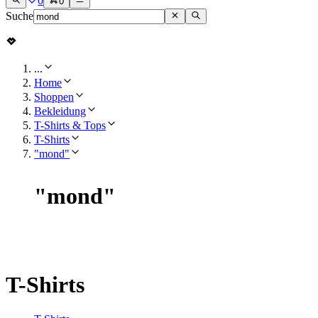
0
0
Suche
...
Home
Shoppen
Bekleidung
T-Shirts & Tops
T-Shirts
"mond"
"
mond
"
T-Shirts