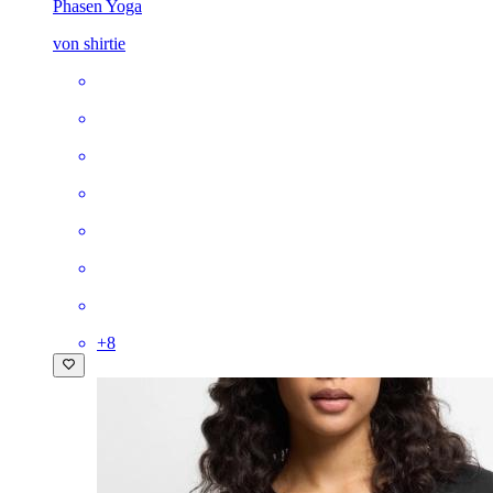
Phasen Yoga
von shirtie
+
8