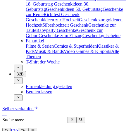
18. Geburtstag
Geschenkideen 30.
Geburtstag
Geschenkideen 50. Geburtstag
Geschenke
zur Rente
Richtfest Geschenk
Geschenkideen zur Hochzeit
Geschenk zur goldenen
Hochzeit
Silberhochzeit Geschenk
Geschenke zur
Taufe
Babyparty Geschenke
Geschenk zur
Geburt
Geschenke zum Einzug
Geschenkgutscheine
Fanartikel
Filme & Serien
Comics & Superhelden
Klassiker &
Kids
Musik & Bands
Video-Games & E-Sports
Alle
Themen
T-Shirt der Woche
B2B
Firmenkleidung gestalten
Beraten lassen
Selber verkaufen
Suche