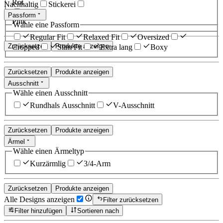
Rot
Nachhaltig
Stickerei
Passform
Pink
Wähle eine Passform
Regular Fit
Relaxed Fit
Oversized
Zurücksetzen
Produkte anzeigen
Cropped
Slim Fit
Extra lang
Boxy
Zurücksetzen
Produkte anzeigen
Ausschnitt
Wähle einen Ausschnitt
Rundhals Ausschnitt
V-Ausschnitt
Zurücksetzen
Produkte anzeigen
Ärmel
Wähle einen Ärmeltyp
Kurzärmlig
3/4-Arm
Zurücksetzen
Produkte anzeigen
Alle Designs anzeigen
Filter zurücksetzen
Filter hinzufügen
Sortieren nach