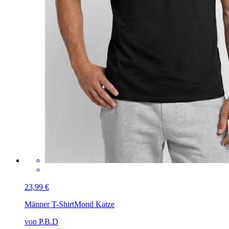
23,99 €
Männer T-Shirt
Mond Katze
von P.B.D