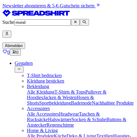
Newsletter abonnieren & 5-€-Gutschein sichern
Suche
Abmelden
0
0
Gestalten
T-Shirt bedrucken
Kleidung besticken
Bekleidung
Alle Kleidung
T-Shirts & Tops
Pullover &
Hoodies
Jacken & Westen
Hosen &
Shorts
Sportbekleidung
Bademode
Nachhaltige Produkte
Accessoires
Alle Accessoires
Headwear
Taschen &
Rucksäcke
Halswärmer
Socken & Schuhe
Buttons &
Anstecker
Regenschirme
Home & Living
Alle Produkte
Küche
Deko & Living
Textilien
Haustier-