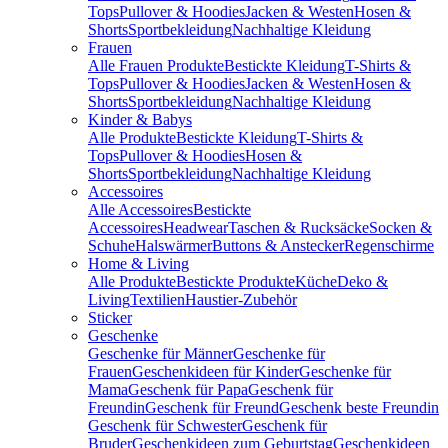
Tops
Pullover & Hoodies
Jacken & Westen
Hosen &
Shorts
Sportbekleidung
Nachhaltige Kleidung
Frauen
Alle Frauen Produkte
Bestickte Kleidung
T-Shirts &
Tops
Pullover & Hoodies
Jacken & Westen
Hosen &
Shorts
Sportbekleidung
Nachhaltige Kleidung
Kinder & Babys
Alle Produkte
Bestickte Kleidung
T-Shirts &
Tops
Pullover & Hoodies
Hosen &
Shorts
Sportbekleidung
Nachhaltige Kleidung
Accessoires
Alle Accessoires
Bestickte
Accessoires
Headwear
Taschen & Rucksäcke
Socken &
Schuhe
Halswärmer
Buttons & Anstecker
Regenschirme
Home & Living
Alle Produkte
Bestickte Produkte
Küche
Deko &
Living
Textilien
Haustier-Zubehör
Sticker
Geschenke
Geschenke für Männer
Geschenke für
Frauen
Geschenkideen für Kinder
Geschenke für
Mama
Geschenk für Papa
Geschenk für
Freundin
Geschenk für Freund
Geschenk beste Freundin
Geschenk für Schwester
Geschenk für
Bruder
Geschenkideen zum Geburtstag
Geschenkideen