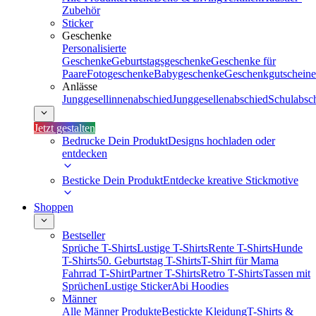
Zubehör
Sticker
Geschenke
Personalisierte
Geschenke
Geburtstagsgeschenke
Geschenke für
Paare
Fotogeschenke
Babygeschenke
Geschenkgutscheine
Anlässe
Junggesellinnenabschied
Junggesellenabschied
Schulabsc
Jetzt gestalten
Bedrucke Dein Produkt
Designs hochladen oder
entdecken
Besticke Dein Produkt
Entdecke kreative Stickmotive
Shoppen
Bestseller
Sprüche T-Shirts
Lustige T-Shirts
Rente T-Shirts
Hunde
T-Shirts
50. Geburtstag T-Shirts
T-Shirt für Mama
Fahrrad T-Shirt
Partner T-Shirts
Retro T-Shirts
Tassen mit
Sprüchen
Lustige Sticker
Abi Hoodies
Männer
Alle Männer Produkte
Bestickte Kleidung
T-Shirts &