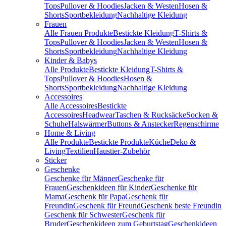
Tops
Pullover & Hoodies
Jacken & Westen
Hosen &
Shorts
Sportbekleidung
Nachhaltige Kleidung
Frauen
Alle Frauen Produkte
Bestickte Kleidung
T-Shirts &
Tops
Pullover & Hoodies
Jacken & Westen
Hosen &
Shorts
Sportbekleidung
Nachhaltige Kleidung
Kinder & Babys
Alle Produkte
Bestickte Kleidung
T-Shirts &
Tops
Pullover & Hoodies
Hosen &
Shorts
Sportbekleidung
Nachhaltige Kleidung
Accessoires
Alle Accessoires
Bestickte
Accessoires
Headwear
Taschen & Rucksäcke
Socken &
Schuhe
Halswärmer
Buttons & Anstecker
Regenschirme
Home & Living
Alle Produkte
Bestickte Produkte
Küche
Deko &
Living
Textilien
Haustier-Zubehör
Sticker
Geschenke
Geschenke für Männer
Geschenke für
Frauen
Geschenkideen für Kinder
Geschenke für
Mama
Geschenk für Papa
Geschenk für
Freundin
Geschenk für Freund
Geschenk beste Freundin
Geschenk für Schwester
Geschenk für
Bruder
Geschenkideen zum Geburtstag
Geschenkideen