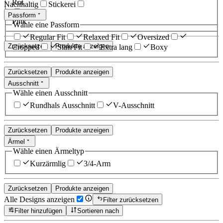
Rot
Nachhaltig
Stickerei
Passform
Pink
Wähle eine Passform
Regular Fit
Relaxed Fit
Oversized
Zurücksetzen
Produkte anzeigen
Cropped
Slim Fit
Extra lang
Boxy
Zurücksetzen
Produkte anzeigen
Ausschnitt
Wähle einen Ausschnitt
Rundhals Ausschnitt
V-Ausschnitt
Zurücksetzen
Produkte anzeigen
Ärmel
Wähle einen Ärmeltyp
Kurzärmlig
3/4-Arm
Zurücksetzen
Produkte anzeigen
Alle Designs anzeigen
Filter zurücksetzen
Filter hinzufügen
Sortieren nach