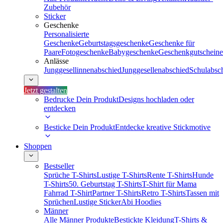
Zubehör
Sticker
Geschenke
Personalisierte
Geschenke
Geburtstagsgeschenke
Geschenke für
Paare
Fotogeschenke
Babygeschenke
Geschenkgutscheine
Anlässe
Junggesellinnenabschied
Junggesellenabschied
Schulabsc
Jetzt gestalten
Bedrucke Dein Produkt
Designs hochladen oder
entdecken
Besticke Dein Produkt
Entdecke kreative Stickmotive
Shoppen
Bestseller
Sprüche T-Shirts
Lustige T-Shirts
Rente T-Shirts
Hunde
T-Shirts
50. Geburtstag T-Shirts
T-Shirt für Mama
Fahrrad T-Shirt
Partner T-Shirts
Retro T-Shirts
Tassen mit
Sprüchen
Lustige Sticker
Abi Hoodies
Männer
Alle Männer Produkte
Bestickte Kleidung
T-Shirts &