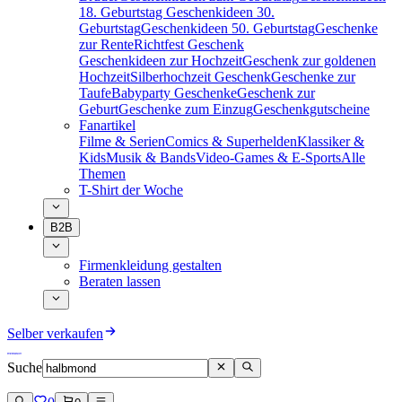
18. Geburtstag
Geschenkideen 30.
Geburtstag
Geschenkideen 50. Geburtstag
Geschenke
zur Rente
Richtfest Geschenk
Geschenkideen zur Hochzeit
Geschenk zur goldenen
Hochzeit
Silberhochzeit Geschenk
Geschenke zur
Taufe
Babyparty Geschenke
Geschenk zur
Geburt
Geschenke zum Einzug
Geschenkgutscheine
Fanartikel
Filme & Serien
Comics & Superhelden
Klassiker &
Kids
Musik & Bands
Video-Games & E-Sports
Alle
Themen
T-Shirt der Woche
B2B
Firmenkleidung gestalten
Beraten lassen
Selber verkaufen
Suche