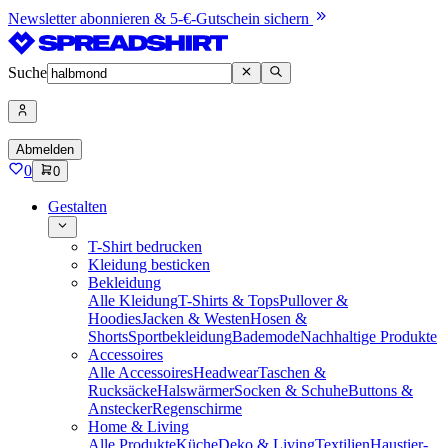
Newsletter abonnieren & 5-€-Gutschein sichern
Suche
Abmelden
0
0
Gestalten
T-Shirt bedrucken
Kleidung besticken
Bekleidung
Alle Kleidung
T-Shirts & Tops
Pullover &
Hoodies
Jacken & Westen
Hosen &
Shorts
Sportbekleidung
Bademode
Nachhaltige Produkte
Accessoires
Alle Accessoires
Headwear
Taschen &
Rucksäcke
Halswärmer
Socken & Schuhe
Buttons &
Anstecker
Regenschirme
Home & Living
Alle Produkte
Küche
Deko & Living
Textilien
Haustier-