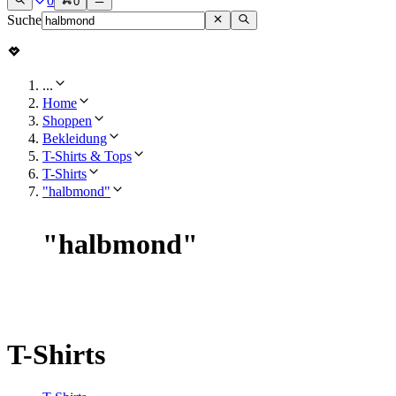
0
0
Suche
...
Home
Shoppen
Bekleidung
T-Shirts & Tops
T-Shirts
"halbmond"
"
halbmond
"
T-Shirts