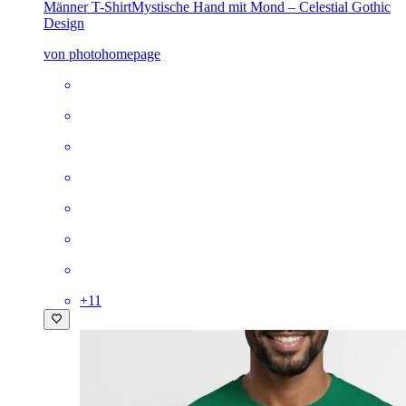
Männer T-Shirt
Mystische Hand mit Mond – Celestial Gothic
Design
von photohomepage
+
11