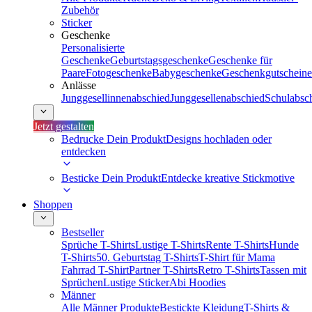
Zubehör
Sticker
Geschenke
Personalisierte
Geschenke
Geburtstagsgeschenke
Geschenke für
Paare
Fotogeschenke
Babygeschenke
Geschenkgutscheine
Anlässe
Junggesellinnenabschied
Junggesellenabschied
Schulabsc
Jetzt gestalten
Bedrucke Dein Produkt
Designs hochladen oder
entdecken
Besticke Dein Produkt
Entdecke kreative Stickmotive
Shoppen
Bestseller
Sprüche T-Shirts
Lustige T-Shirts
Rente T-Shirts
Hunde
T-Shirts
50. Geburtstag T-Shirts
T-Shirt für Mama
Fahrrad T-Shirt
Partner T-Shirts
Retro T-Shirts
Tassen mit
Sprüchen
Lustige Sticker
Abi Hoodies
Männer
Alle Männer Produkte
Bestickte Kleidung
T-Shirts &