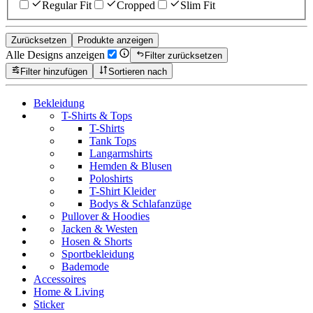
Regular Fit
Cropped
Slim Fit
Zurücksetzen
Produkte anzeigen
Alle Designs anzeigen
Filter zurücksetzen
Filter hinzufügen
Sortieren nach
Bekleidung
T-Shirts & Tops
T-Shirts
Tank Tops
Langarmshirts
Hemden & Blusen
Poloshirts
T-Shirt Kleider
Bodys & Schlafanzüge
Pullover & Hoodies
Jacken & Westen
Hosen & Shorts
Sportbekleidung
Bademode
Accessoires
Home & Living
Sticker