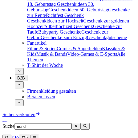
18. Geburtstag
Geschenkideen 30.
Geburtstag
Geschenkideen 50. Geburtstag
Geschenke
zur Rente
Richtfest Geschenk
Geschenkideen zur Hochzeit
Geschenk zur goldenen
Hochzeit
Silberhochzeit Geschenk
Geschenke zur
Taufe
Babyparty Geschenke
Geschenk zur
Geburt
Geschenke zum Einzug
Geschenkgutscheine
Fanartikel
Filme & Serien
Comics & Superhelden
Klassiker &
Kids
Musik & Bands
Video-Games & E-Sports
Alle
Themen
T-Shirt der Woche
B2B
Firmenkleidung gestalten
Beraten lassen
Selber verkaufen
Suche