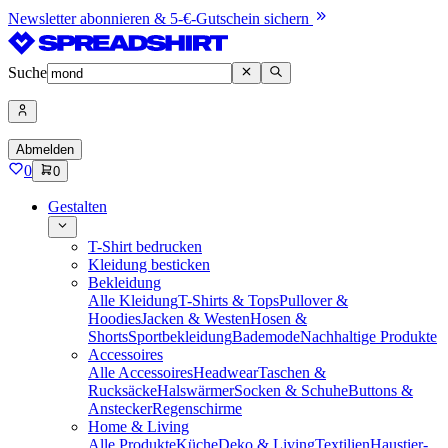
Newsletter abonnieren & 5-€-Gutschein sichern
Suche
Abmelden
0
0
Gestalten
T-Shirt bedrucken
Kleidung besticken
Bekleidung
Alle Kleidung
T-Shirts & Tops
Pullover &
Hoodies
Jacken & Westen
Hosen &
Shorts
Sportbekleidung
Bademode
Nachhaltige Produkte
Accessoires
Alle Accessoires
Headwear
Taschen &
Rucksäcke
Halswärmer
Socken & Schuhe
Buttons &
Anstecker
Regenschirme
Home & Living
Alle Produkte
Küche
Deko & Living
Textilien
Haustier-