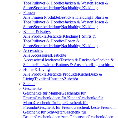
Tops
Pullover & Hoodies
Jacken & Westen
Hosen &
Shorts
Sportbekleidung
Nachhaltige Kleidung
Frauen
Alle Frauen Produkte
Bestickte Kleidung
T-Shirts &
Tops
Pullover & Hoodies
Jacken & Westen
Hosen &
Shorts
Sportbekleidung
Nachhaltige Kleidung
Kinder & Babys
Alle Produkte
Bestickte Kleidung
T-Shirts &
Tops
Pullover & Hoodies
Hosen &
Shorts
Sportbekleidung
Nachhaltige Kleidung
Accessoires
Alle Accessoires
Bestickte
Accessoires
Headwear
Taschen & Rucksäcke
Socken &
Schuhe
Halswärmer
Buttons & Anstecker
Regenschirme
Home & Living
Alle Produkte
Bestickte Produkte
Küche
Deko &
Living
Textilien
Haustier-Zubehör
Sticker
Geschenke
Geschenke für Männer
Geschenke für
Frauen
Geschenkideen für Kinder
Geschenke für
Mama
Geschenk für Papa
Geschenk für
Freundin
Geschenk für Freund
Geschenk beste Freundin
Geschenk für Schwester
Geschenk für
Bruder
Geschenkideen zum Geburtstag
Geschenkideen