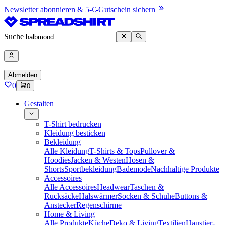
Newsletter abonnieren & 5-€-Gutschein sichern
Suche
Abmelden
0
0
Gestalten
T-Shirt bedrucken
Kleidung besticken
Bekleidung
Alle Kleidung
T-Shirts & Tops
Pullover &
Hoodies
Jacken & Westen
Hosen &
Shorts
Sportbekleidung
Bademode
Nachhaltige Produkte
Accessoires
Alle Accessoires
Headwear
Taschen &
Rucksäcke
Halswärmer
Socken & Schuhe
Buttons &
Anstecker
Regenschirme
Home & Living
Alle Produkte
Küche
Deko & Living
Textilien
Haustier-