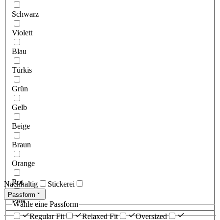
Schwarz
Violett
Blau
Türkis
Grün
Gelb
Beige
Braun
Orange
Rot
Nachhaltig
Stickerei
Passform
Pink
Wähle eine Passform
Regular Fit
Relaxed Fit
Oversized