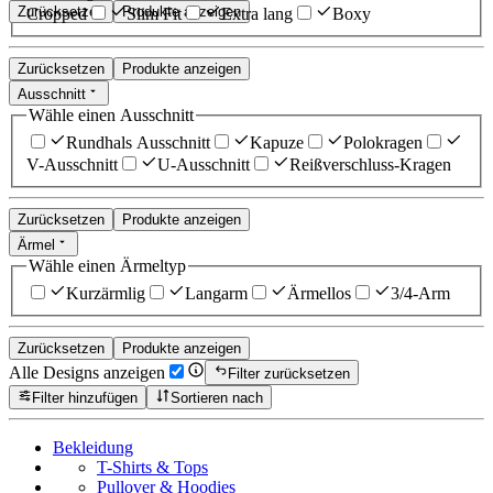
Zurücksetzen
Produkte anzeigen
Cropped
Slim Fit
Extra lang
Boxy
Zurücksetzen
Produkte anzeigen
Ausschnitt
Wähle einen Ausschnitt
Rundhals Ausschnitt
Kapuze
Polokragen
V-Ausschnitt
U-Ausschnitt
Reißverschluss-Kragen
Zurücksetzen
Produkte anzeigen
Ärmel
Wähle einen Ärmeltyp
Kurzärmlig
Langarm
Ärmellos
3/4-Arm
Zurücksetzen
Produkte anzeigen
Alle Designs anzeigen
Filter zurücksetzen
Filter hinzufügen
Sortieren nach
Bekleidung
T-Shirts & Tops
Pullover & Hoodies