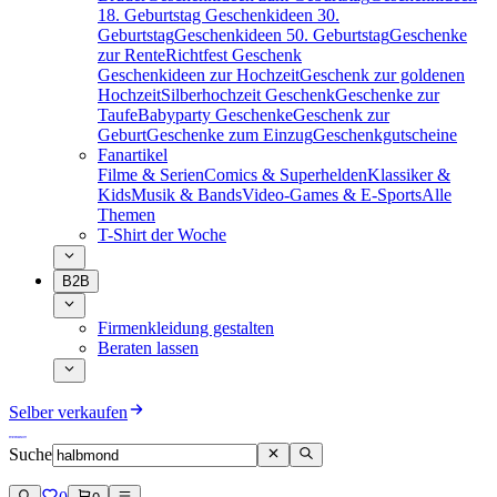
18. Geburtstag
Geschenkideen 30.
Geburtstag
Geschenkideen 50. Geburtstag
Geschenke
zur Rente
Richtfest Geschenk
Geschenkideen zur Hochzeit
Geschenk zur goldenen
Hochzeit
Silberhochzeit Geschenk
Geschenke zur
Taufe
Babyparty Geschenke
Geschenk zur
Geburt
Geschenke zum Einzug
Geschenkgutscheine
Fanartikel
Filme & Serien
Comics & Superhelden
Klassiker &
Kids
Musik & Bands
Video-Games & E-Sports
Alle
Themen
T-Shirt der Woche
B2B
Firmenkleidung gestalten
Beraten lassen
Selber verkaufen
Suche