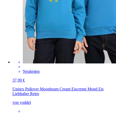
Neuheiten
37,99 €
Unisex Pullover
Moonbeam Cream Eiscreme Mond Eis
Liebhaber Retro
von yoddel