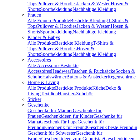
Tops
Pullover & Hoodies
Jacken & Westen
Hosen &
Shorts
Sportbekleidung
Nachhaltige Kleidung
Frauen
Alle Frauen Produkte
Bestickte Kleidung
T-Shirts &
Tops
Pullover & Hoodies
Jacken & Westen
Hosen &
Shorts
Sportbekleidung
Nachhaltige Kleidung
Kinder & Babys
Alle Produkte
Bestickte Kleidung
T-Shirts &
Tops
Pullover & Hoodies
Hosen &
Shorts
Sportbekleidung
Nachhaltige Kleidung
Accessoires
Alle Accessoires
Bestickte
Accessoires
Headwear
Taschen & Rucksäcke
Socken &
Schuhe
Halswärmer
Buttons & Anstecker
Regenschirme
Home & Living
Alle Produkte
Bestickte Produkte
Küche
Deko &
Living
Textilien
Haustier-Zubehör
Sticker
Geschenke
Geschenke für Männer
Geschenke für
Frauen
Geschenkideen für Kinder
Geschenke für
Mama
Geschenk für Papa
Geschenk für
Freundin
Geschenk für Freund
Geschenk beste Freundin
Geschenk für Schwester
Geschenk für
Bruder
Geschenkideen zum Geburtstag
Geschenkideen