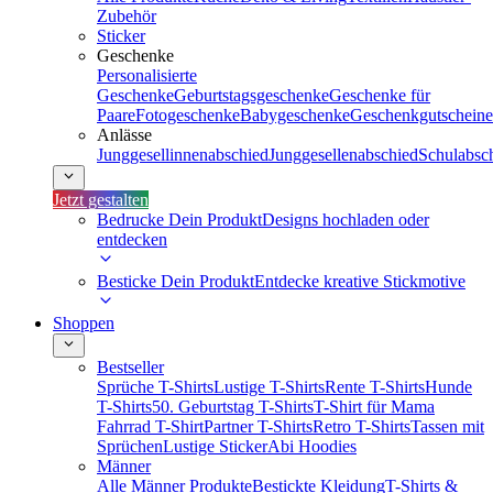
Zubehör
Sticker
Geschenke
Personalisierte
Geschenke
Geburtstagsgeschenke
Geschenke für
Paare
Fotogeschenke
Babygeschenke
Geschenkgutscheine
Anlässe
Junggesellinnenabschied
Junggesellenabschied
Schulabsc
Jetzt gestalten
Bedrucke Dein Produkt
Designs hochladen oder
entdecken
Besticke Dein Produkt
Entdecke kreative Stickmotive
Shoppen
Bestseller
Sprüche T-Shirts
Lustige T-Shirts
Rente T-Shirts
Hunde
T-Shirts
50. Geburtstag T-Shirts
T-Shirt für Mama
Fahrrad T-Shirt
Partner T-Shirts
Retro T-Shirts
Tassen mit
Sprüchen
Lustige Sticker
Abi Hoodies
Männer
Alle Männer Produkte
Bestickte Kleidung
T-Shirts &