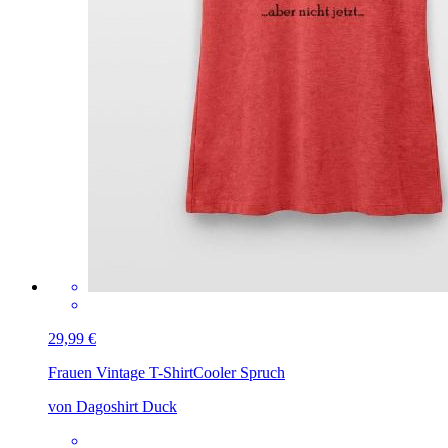
29,99 €
Frauen Vintage T-Shirt
Cooler Spruch
von Dagoshirt Duck