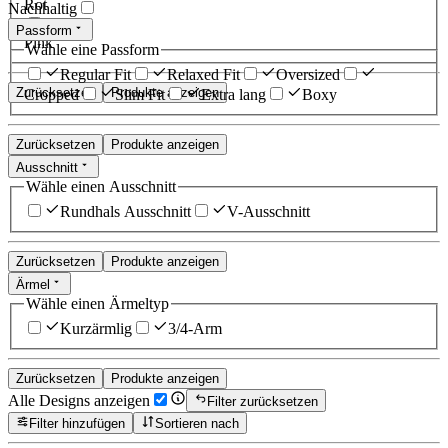
Rot
Nachhaltig
Passform
Pink
Wähle eine Passform
Regular Fit
Relaxed Fit
Oversized
Zurücksetzen
Produkte anzeigen
Cropped
Slim Fit
Extra lang
Boxy
Zurücksetzen
Produkte anzeigen
Ausschnitt
Wähle einen Ausschnitt
Rundhals Ausschnitt
V-Ausschnitt
Zurücksetzen
Produkte anzeigen
Ärmel
Wähle einen Ärmeltyp
Kurzärmlig
3/4-Arm
Zurücksetzen
Produkte anzeigen
Alle Designs anzeigen
Filter zurücksetzen
Filter hinzufügen
Sortieren nach