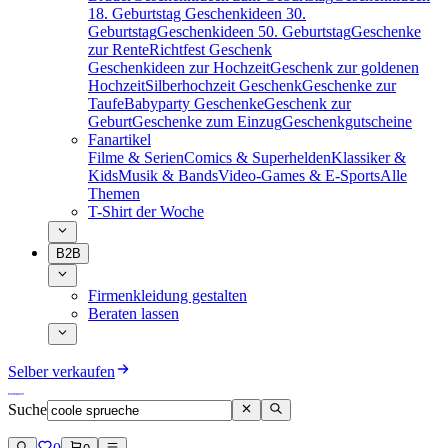
18. Geburtstag
Geschenkideen 30.
Geburtstag
Geschenkideen 50. Geburtstag
Geschenke
zur Rente
Richtfest Geschenk
Geschenkideen zur Hochzeit
Geschenk zur goldenen
Hochzeit
Silberhochzeit Geschenk
Geschenke zur
Taufe
Babyparty Geschenke
Geschenk zur
Geburt
Geschenke zum Einzug
Geschenkgutscheine
Fanartikel
Filme & Serien
Comics & Superhelden
Klassiker &
Kids
Musik & Bands
Video-Games & E-Sports
Alle
Themen
T-Shirt der Woche
B2B
Firmenkleidung gestalten
Beraten lassen
Selber verkaufen
Suche