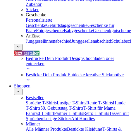
Zubehör
Sticker
Geschenke
Personalisierte
Geschenke
Geburtstagsgeschenke
Geschenke für
Paare
Fotogeschenke
Babygeschenke
Geschenkgutscheine
Anlässe
Junggesellinnenabschied
Junggesellenabschied
Schulabsc
Jetzt gestalten
Bedrucke Dein Produkt
Designs hochladen oder
entdecken
Besticke Dein Produkt
Entdecke kreative Stickmotive
Shoppen
Bestseller
Sprüche T-Shirts
Lustige T-Shirts
Rente T-Shirts
Hunde
T-Shirts
50. Geburtstag T-Shirts
T-Shirt für Mama
Fahrrad T-Shirt
Partner T-Shirts
Retro T-Shirts
Tassen mit
Sprüchen
Lustige Sticker
Abi Hoodies
Männer
Alle Männer Produkte
Bestickte Kleidung
T-Shirts &