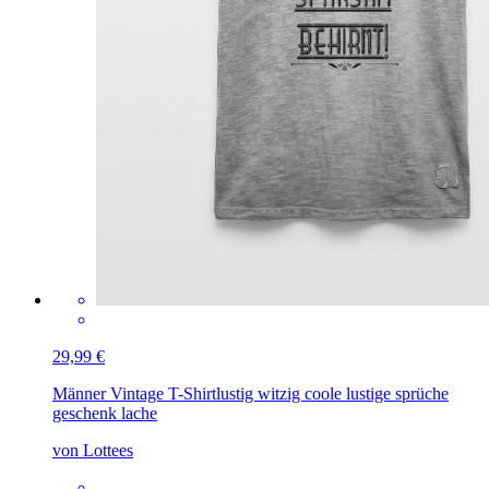
29,99 €
Männer Vintage T-Shirt
lustig witzig coole lustige sprüche
geschenk lache
von Lottees