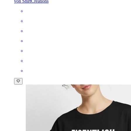
von ShirtCreations