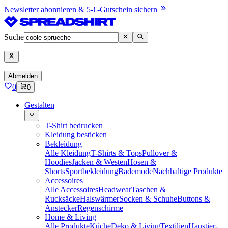
Newsletter abonnieren & 5-€-Gutschein sichern
Suche
Abmelden
0
0
Gestalten
T-Shirt bedrucken
Kleidung besticken
Bekleidung
Alle Kleidung
T-Shirts & Tops
Pullover &
Hoodies
Jacken & Westen
Hosen &
Shorts
Sportbekleidung
Bademode
Nachhaltige Produkte
Accessoires
Alle Accessoires
Headwear
Taschen &
Rucksäcke
Halswärmer
Socken & Schuhe
Buttons &
Anstecker
Regenschirme
Home & Living
Alle Produkte
Küche
Deko & Living
Textilien
Haustier-