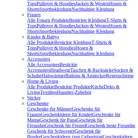
Tops
Pullover & Hoodies
Jacken & Westen
Hosen &
Shorts
Sportbekleidung
Nachhaltige Kleidung
Frauen
Alle Frauen Produkte
Bestickte Kleidung
T-Shirts &
Tops
Pullover & Hoodies
Jacken & Westen
Hosen &
Shorts
Sportbekleidung
Nachhaltige Kleidung
Kinder & Babys
Alle Produkte
Bestickte Kleidung
T-Shirts &
Tops
Pullover & Hoodies
Hosen &
Shorts
Sportbekleidung
Nachhaltige Kleidung
Accessoires
Alle Accessoires
Bestickte
Accessoires
Headwear
Taschen & Rucksäcke
Socken &
Schuhe
Halswärmer
Buttons & Anstecker
Regenschirme
Home & Living
Alle Produkte
Bestickte Produkte
Küche
Deko &
Living
Textilien
Haustier-Zubehör
Sticker
Geschenke
Geschenke für Männer
Geschenke für
Frauen
Geschenkideen für Kinder
Geschenke für
Mama
Geschenk für Papa
Geschenk für
Freundin
Geschenk für Freund
Geschenk beste Freundin
Geschenk für Schwester
Geschenk für
Bruder
Geschenkideen zum Geburtstag
Geschenkideen