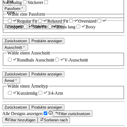
Rot
Nachhaltig
Stickerei
Passform
Pink
Wähle eine Passform
Regular Fit
Relaxed Fit
Oversized
Zurücksetzen
Produkte anzeigen
Cropped
Slim Fit
Extra lang
Boxy
Zurücksetzen
Produkte anzeigen
Ausschnitt
Wähle einen Ausschnitt
Rundhals Ausschnitt
V-Ausschnitt
Zurücksetzen
Produkte anzeigen
Ärmel
Wähle einen Ärmeltyp
Kurzärmlig
3/4-Arm
Zurücksetzen
Produkte anzeigen
Alle Designs anzeigen
Filter zurücksetzen
Filter hinzufügen
Sortieren nach