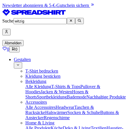
Newsletter abonnieren & 5-€-Gutschein sichern
Suche
Abmelden
0
0
Gestalten
T-Shirt bedrucken
Kleidung besticken
Bekleidung
Alle Kleidung
T-Shirts & Tops
Pullover &
Hoodies
Jacken & Westen
Hosen &
Shorts
Sportbekleidung
Bademode
Nachhaltige Produkte
Accessoires
Alle Accessoires
Headwear
Taschen &
Rucksäcke
Halswärmer
Socken & Schuhe
Buttons &
Anstecker
Regenschirme
Home & Living
Alle Produkte
Küche
Deko & Living
Textilien
Haustier-