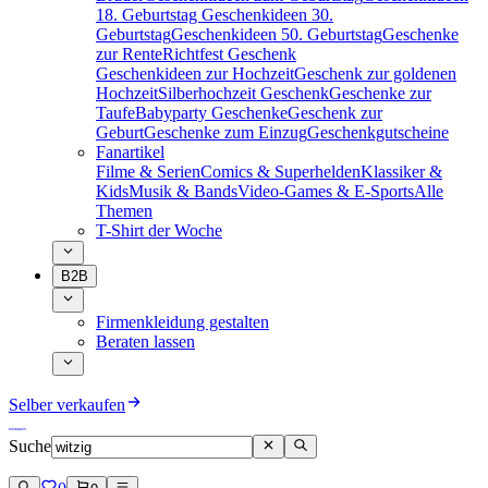
18. Geburtstag
Geschenkideen 30.
Geburtstag
Geschenkideen 50. Geburtstag
Geschenke
zur Rente
Richtfest Geschenk
Geschenkideen zur Hochzeit
Geschenk zur goldenen
Hochzeit
Silberhochzeit Geschenk
Geschenke zur
Taufe
Babyparty Geschenke
Geschenk zur
Geburt
Geschenke zum Einzug
Geschenkgutscheine
Fanartikel
Filme & Serien
Comics & Superhelden
Klassiker &
Kids
Musik & Bands
Video-Games & E-Sports
Alle
Themen
T-Shirt der Woche
B2B
Firmenkleidung gestalten
Beraten lassen
Selber verkaufen
Suche