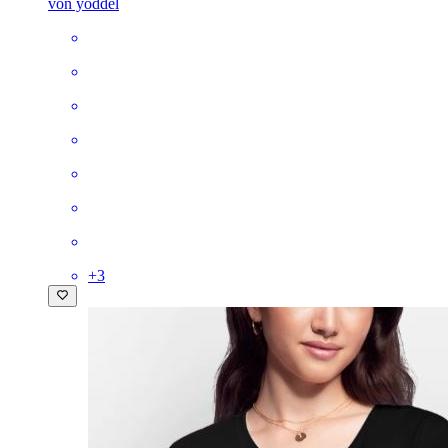
von yoddel
+
3