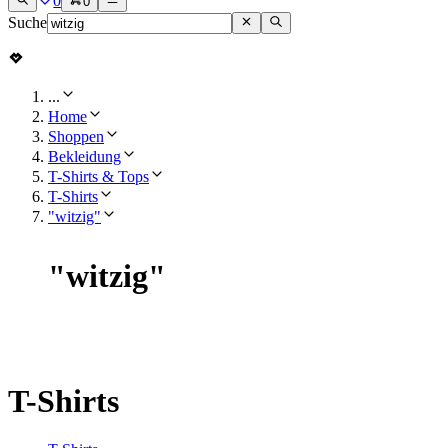
0
0
Suche
...
Home
Shoppen
Bekleidung
T-Shirts & Tops
T-Shirts
"witzig"
"
witzig
"
T-Shirts