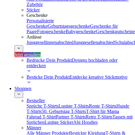
Zubehör
Sticker
Geschenke
Personalisierte
Geschenke
Geburtstagsgeschenke
Geschenke für
Paare
Fotogeschenke
Babygeschenke
Geschenkgutscheine
Anlässe
Junggesellinnenabschied
Junggesellenabschied
Schulabsc
Jetzt gestalten
Bedrucke Dein Produkt
Designs hochladen oder
entdecken
Besticke Dein Produkt
Entdecke kreative Stickmotive
Shoppen
Bestseller
Sprüche T-Shirts
Lustige T-Shirts
Rente T-Shirts
Hunde
T-Shirts
50. Geburtstag T-Shirts
T-Shirt für Mama
Fahrrad T-Shirt
Partner T-Shirts
Retro T-Shirts
Tassen mit
Sprüchen
Lustige Sticker
Abi Hoodies
Männer
Alle Männer Produkte
Bestickte Kleidung
T-Shirts &