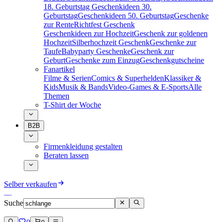
18. Geburtstag
Geschenkideen 30.
Geburtstag
Geschenkideen 50. Geburtstag
Geschenke
zur Rente
Richtfest Geschenk
Geschenkideen zur Hochzeit
Geschenk zur goldenen
Hochzeit
Silberhochzeit Geschenk
Geschenke zur
Taufe
Babyparty Geschenke
Geschenk zur
Geburt
Geschenke zum Einzug
Geschenkgutscheine
Fanartikel
Filme & Serien
Comics & Superhelden
Klassiker &
Kids
Musik & Bands
Video-Games & E-Sports
Alle
Themen
T-Shirt der Woche
B2B
Firmenkleidung gestalten
Beraten lassen
Selber verkaufen
Suche