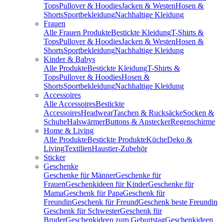
Tops
Pullover & Hoodies
Jacken & Westen
Hosen &
Shorts
Sportbekleidung
Nachhaltige Kleidung
Frauen
Alle Frauen Produkte
Bestickte Kleidung
T-Shirts &
Tops
Pullover & Hoodies
Jacken & Westen
Hosen &
Shorts
Sportbekleidung
Nachhaltige Kleidung
Kinder & Babys
Alle Produkte
Bestickte Kleidung
T-Shirts &
Tops
Pullover & Hoodies
Hosen &
Shorts
Sportbekleidung
Nachhaltige Kleidung
Accessoires
Alle Accessoires
Bestickte
Accessoires
Headwear
Taschen & Rucksäcke
Socken &
Schuhe
Halswärmer
Buttons & Anstecker
Regenschirme
Home & Living
Alle Produkte
Bestickte Produkte
Küche
Deko &
Living
Textilien
Haustier-Zubehör
Sticker
Geschenke
Geschenke für Männer
Geschenke für
Frauen
Geschenkideen für Kinder
Geschenke für
Mama
Geschenk für Papa
Geschenk für
Freundin
Geschenk für Freund
Geschenk beste Freundin
Geschenk für Schwester
Geschenk für
Bruder
Geschenkideen zum Geburtstag
Geschenkideen