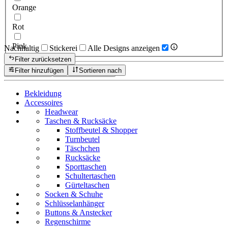
Orange
Rot
Pink
Nachhaltig
Stickerei
Alle Designs anzeigen
Filter zurücksetzen
Filter hinzufügen
Sortieren nach
Zurücksetzen
Produkte anzeigen
Bekleidung
Accessoires
Headwear
Taschen & Rucksäcke
Stoffbeutel & Shopper
Turnbeutel
Täschchen
Rucksäcke
Sporttaschen
Schultertaschen
Gürteltaschen
Socken & Schuhe
Schlüsselanhänger
Buttons & Anstecker
Regenschirme