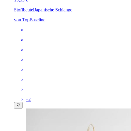
Stoffbeutel
Japanische Schlange
von TopBaseline
+
2