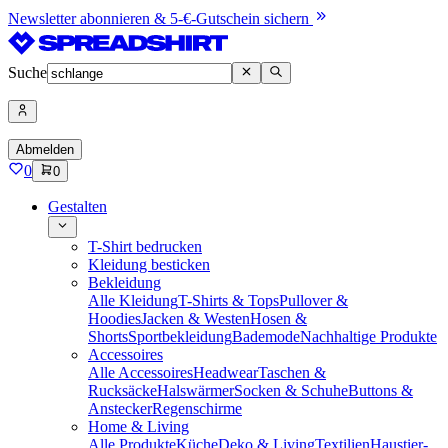
Newsletter abonnieren & 5-€-Gutschein sichern
Suche
Abmelden
0
0
Gestalten
T-Shirt bedrucken
Kleidung besticken
Bekleidung
Alle Kleidung
T-Shirts & Tops
Pullover &
Hoodies
Jacken & Westen
Hosen &
Shorts
Sportbekleidung
Bademode
Nachhaltige Produkte
Accessoires
Alle Accessoires
Headwear
Taschen &
Rucksäcke
Halswärmer
Socken & Schuhe
Buttons &
Anstecker
Regenschirme
Home & Living
Alle Produkte
Küche
Deko & Living
Textilien
Haustier-