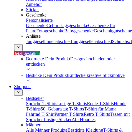
Zubehör
Sticker
Geschenke
Personalisierte
Geschenke
Geburtstagsgeschenke
Geschenke für
Paare
Fotogeschenke
Babygeschenke
Geschenkgutscheine
Anlässe
Junggesellinnenabschied
Junggesellenabschied
Schulabsc
Jetzt gestalten
Bedrucke Dein Produkt
Designs hochladen oder
entdecken
Besticke Dein Produkt
Entdecke kreative Stickmotive
Shoppen
Bestseller
Sprüche T-Shirts
Lustige T-Shirts
Rente T-Shirts
Hunde
T-Shirts
50. Geburtstag T-Shirts
T-Shirt für Mama
Fahrrad T-Shirt
Partner T-Shirts
Retro T-Shirts
Tassen mit
Sprüchen
Lustige Sticker
Abi Hoodies
Männer
Alle Männer Produkte
Bestickte Kleidung
T-Shirts &