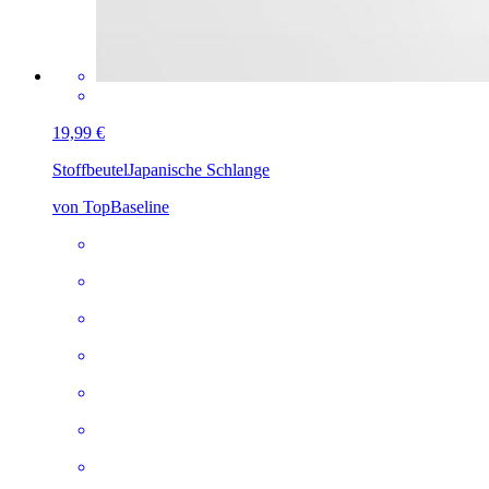
19,99 €
Stoffbeutel
Japanische Schlange
von TopBaseline