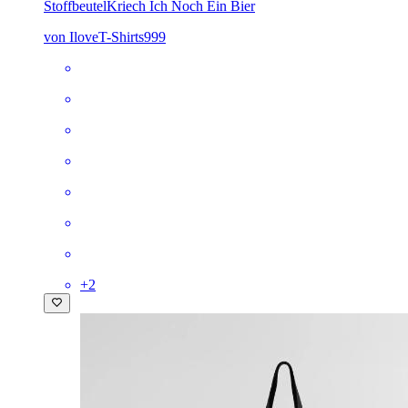
Stoffbeutel
Kriech Ich Noch Ein Bier
von IloveT-Shirts999
+
2