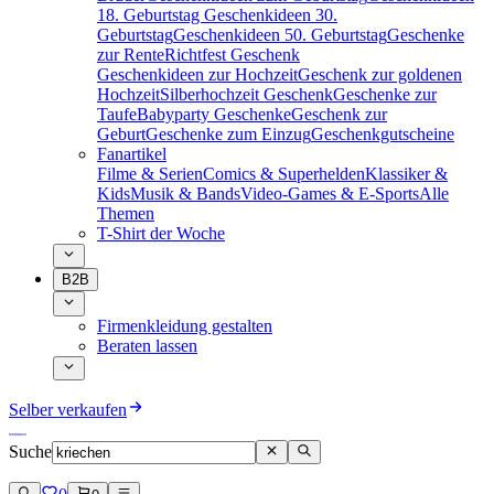
18. Geburtstag
Geschenkideen 30.
Geburtstag
Geschenkideen 50. Geburtstag
Geschenke
zur Rente
Richtfest Geschenk
Geschenkideen zur Hochzeit
Geschenk zur goldenen
Hochzeit
Silberhochzeit Geschenk
Geschenke zur
Taufe
Babyparty Geschenke
Geschenk zur
Geburt
Geschenke zum Einzug
Geschenkgutscheine
Fanartikel
Filme & Serien
Comics & Superhelden
Klassiker &
Kids
Musik & Bands
Video-Games & E-Sports
Alle
Themen
T-Shirt der Woche
B2B
Firmenkleidung gestalten
Beraten lassen
Selber verkaufen
Suche