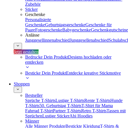
Zubehör
Sticker
Geschenke
Personalisierte
Geschenke
Geburtstagsgeschenke
Geschenke für
Paare
Fotogeschenke
Babygeschenke
Geschenkgutscheine
Anlässe
Junggesellinnenabschied
Junggesellenabschied
Schulabsc
Jetzt gestalten
Bedrucke Dein Produkt
Designs hochladen oder
entdecken
Besticke Dein Produkt
Entdecke kreative Stickmotive
Shoppen
Bestseller
Sprüche T-Shirts
Lustige T-Shirts
Rente T-Shirts
Hunde
T-Shirts
50. Geburtstag T-Shirts
T-Shirt für Mama
Fahrrad T-Shirt
Partner T-Shirts
Retro T-Shirts
Tassen mit
Sprüchen
Lustige Sticker
Abi Hoodies
Männer
Alle Männer Produkte
Bestickte Kleidung
T-Shirts &