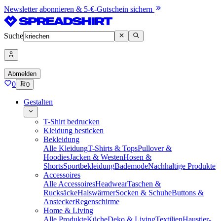
Newsletter abonnieren & 5-€-Gutschein sichern
Suche
Abmelden
0
0
Gestalten
T-Shirt bedrucken
Kleidung besticken
Bekleidung
Alle Kleidung
T-Shirts & Tops
Pullover &
Hoodies
Jacken & Westen
Hosen &
Shorts
Sportbekleidung
Bademode
Nachhaltige Produkte
Accessoires
Alle Accessoires
Headwear
Taschen &
Rucksäcke
Halswärmer
Socken & Schuhe
Buttons &
Anstecker
Regenschirme
Home & Living
Alle Produkte
Küche
Deko & Living
Textilien
Haustier-