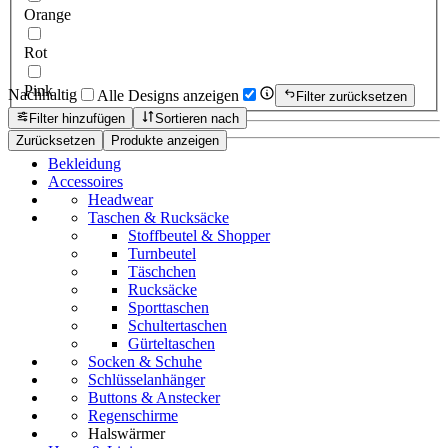
Orange
Rot
Pink
Nachhaltig
Alle Designs anzeigen
Filter zurücksetzen
Filter hinzufügen
Sortieren nach
Zurücksetzen
Produkte anzeigen
Bekleidung
Accessoires
Headwear
Taschen & Rucksäcke
Stoffbeutel & Shopper
Turnbeutel
Täschchen
Rucksäcke
Sporttaschen
Schultertaschen
Gürteltaschen
Socken & Schuhe
Schlüsselanhänger
Buttons & Anstecker
Regenschirme
Halswärmer