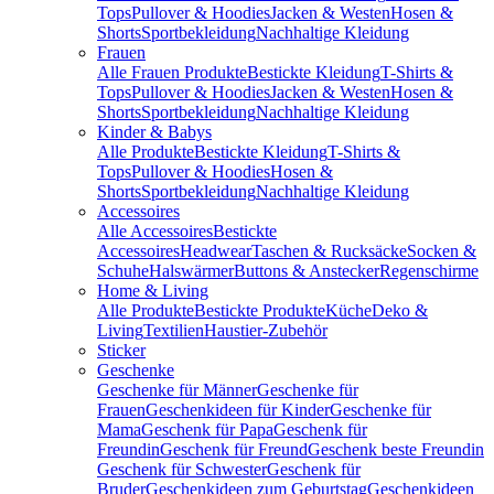
Tops
Pullover & Hoodies
Jacken & Westen
Hosen &
Shorts
Sportbekleidung
Nachhaltige Kleidung
Frauen
Alle Frauen Produkte
Bestickte Kleidung
T-Shirts &
Tops
Pullover & Hoodies
Jacken & Westen
Hosen &
Shorts
Sportbekleidung
Nachhaltige Kleidung
Kinder & Babys
Alle Produkte
Bestickte Kleidung
T-Shirts &
Tops
Pullover & Hoodies
Hosen &
Shorts
Sportbekleidung
Nachhaltige Kleidung
Accessoires
Alle Accessoires
Bestickte
Accessoires
Headwear
Taschen & Rucksäcke
Socken &
Schuhe
Halswärmer
Buttons & Anstecker
Regenschirme
Home & Living
Alle Produkte
Bestickte Produkte
Küche
Deko &
Living
Textilien
Haustier-Zubehör
Sticker
Geschenke
Geschenke für Männer
Geschenke für
Frauen
Geschenkideen für Kinder
Geschenke für
Mama
Geschenk für Papa
Geschenk für
Freundin
Geschenk für Freund
Geschenk beste Freundin
Geschenk für Schwester
Geschenk für
Bruder
Geschenkideen zum Geburtstag
Geschenkideen