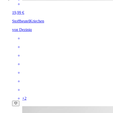
19,99 €
Stoffbeutel
Kriechen
von Deziniq
+
2