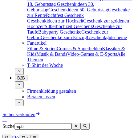
18. Geburtstag
Geschenkideen 30.
Geburtstag
Geschenkideen 50. Geburtstag
Geschenke
zur Rente
Richtfest Geschenk
Geschenkideen zur Hochzeit
Geschenk zur goldenen
Hochzeit
Silberhochzeit Geschenk
Geschenke zur
Taufe
Babyparty Geschenke
Geschenk zur
Geburt
Geschenke zum Einzug
Geschenkgutscheine
Fanartikel
Filme & Serien
Comics & Superhelden
Klassiker &
Kids
Musik & Bands
Video-Games & E-Sports
Alle
Themen
T-Shirt der Woche
B2B
Firmenkleidung gestalten
Beraten lassen
Selber verkaufen
Suche