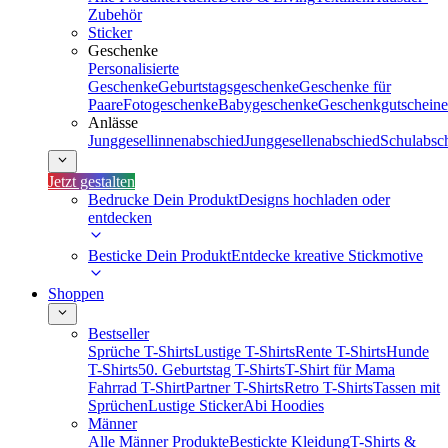
Zubehör
Sticker
Geschenke
Personalisierte
Geschenke
Geburtstagsgeschenke
Geschenke für
Paare
Fotogeschenke
Babygeschenke
Geschenkgutscheine
Anlässe
Junggesellinnenabschied
Junggesellenabschied
Schulabsc
Jetzt gestalten
Bedrucke Dein Produkt
Designs hochladen oder
entdecken
Besticke Dein Produkt
Entdecke kreative Stickmotive
Shoppen
Bestseller
Sprüche T-Shirts
Lustige T-Shirts
Rente T-Shirts
Hunde
T-Shirts
50. Geburtstag T-Shirts
T-Shirt für Mama
Fahrrad T-Shirt
Partner T-Shirts
Retro T-Shirts
Tassen mit
Sprüchen
Lustige Sticker
Abi Hoodies
Männer
Alle Männer Produkte
Bestickte Kleidung
T-Shirts &