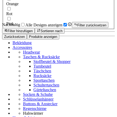
Orange
Rot
Pink
Nachhaltig
Alle Designs anzeigen
Filter zurücksetzen
Filter hinzufügen
Sortieren nach
Zurücksetzen
Produkte anzeigen
Bekleidung
Accessoires
Headwear
Taschen & Rucksäcke
Stoffbeutel & Shopper
Turnbeutel
Täschchen
Rucksäcke
Sporttaschen
Schultertaschen
Gürteltaschen
Socken & Schuhe
Schlüsselanhänger
Buttons & Anstecker
Regenschirme
Halswärmer