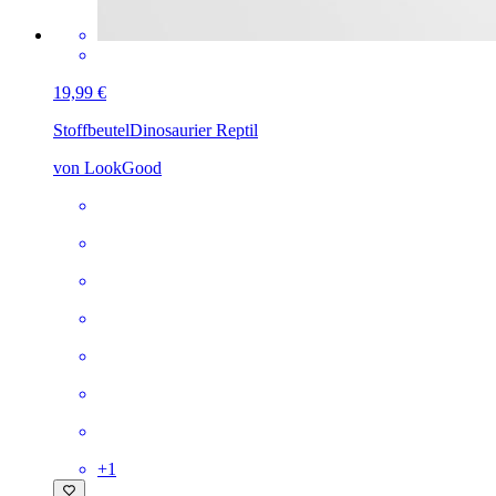
19,99 €
Stoffbeutel
Dinosaurier Reptil
von LookGood
+
1