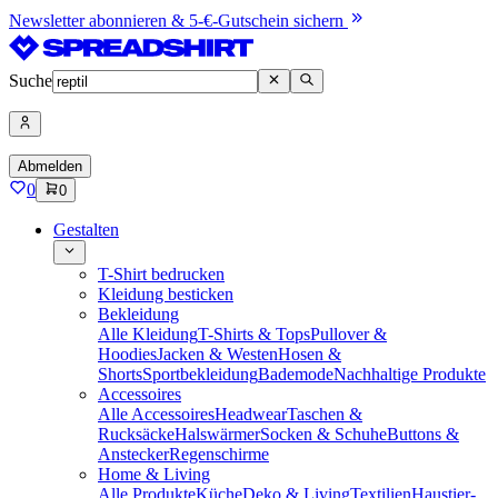
Newsletter abonnieren & 5-€-Gutschein sichern
Suche
Abmelden
0
0
Gestalten
T-Shirt bedrucken
Kleidung besticken
Bekleidung
Alle Kleidung
T-Shirts & Tops
Pullover &
Hoodies
Jacken & Westen
Hosen &
Shorts
Sportbekleidung
Bademode
Nachhaltige Produkte
Accessoires
Alle Accessoires
Headwear
Taschen &
Rucksäcke
Halswärmer
Socken & Schuhe
Buttons &
Anstecker
Regenschirme
Home & Living
Alle Produkte
Küche
Deko & Living
Textilien
Haustier-