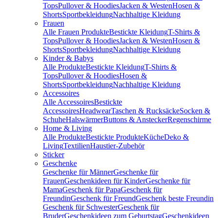
Tops
Pullover & Hoodies
Jacken & Westen
Hosen &
Shorts
Sportbekleidung
Nachhaltige Kleidung
Frauen
Alle Frauen Produkte
Bestickte Kleidung
T-Shirts &
Tops
Pullover & Hoodies
Jacken & Westen
Hosen &
Shorts
Sportbekleidung
Nachhaltige Kleidung
Kinder & Babys
Alle Produkte
Bestickte Kleidung
T-Shirts &
Tops
Pullover & Hoodies
Hosen &
Shorts
Sportbekleidung
Nachhaltige Kleidung
Accessoires
Alle Accessoires
Bestickte
Accessoires
Headwear
Taschen & Rucksäcke
Socken &
Schuhe
Halswärmer
Buttons & Anstecker
Regenschirme
Home & Living
Alle Produkte
Bestickte Produkte
Küche
Deko &
Living
Textilien
Haustier-Zubehör
Sticker
Geschenke
Geschenke für Männer
Geschenke für
Frauen
Geschenkideen für Kinder
Geschenke für
Mama
Geschenk für Papa
Geschenk für
Freundin
Geschenk für Freund
Geschenk beste Freundin
Geschenk für Schwester
Geschenk für
Bruder
Geschenkideen zum Geburtstag
Geschenkideen