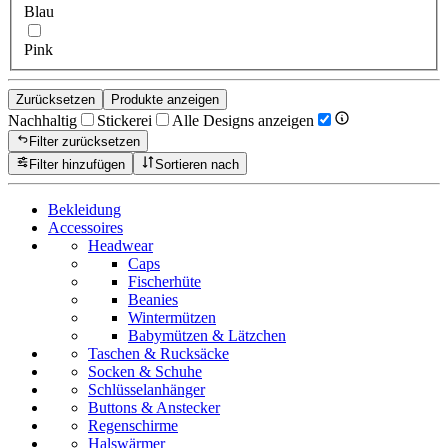
Blau
Pink
Zurücksetzen
Produkte anzeigen
Nachhaltig
Stickerei
Alle Designs anzeigen
Filter zurücksetzen
Filter hinzufügen
Sortieren nach
Bekleidung
Accessoires
Headwear
Caps
Fischerhüte
Beanies
Wintermützen
Babymützen & Lätzchen
Taschen & Rucksäcke
Socken & Schuhe
Schlüsselanhänger
Buttons & Anstecker
Regenschirme
Halswärmer