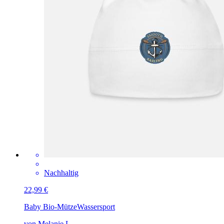
Nachhaltig
22,99 €
Baby Bio-Mütze
Wassersport
von Melanie L