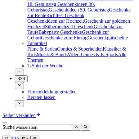
18. Geburtstag
Geschenkideen 30.
Geburtstag
Geschenkideen 50. Geburtstag
Geschenke
zur Rente
Richtfest Geschenk
Geschenkideen zur Hochzeit
Geschenk zur goldenen
Hochzeit
Silberhochzeit Geschenk
Geschenke zur
Taufe
Babyparty Geschenke
Geschenk zur
Geburt
Geschenke zum Einzug
Geschenkgutscheine
Fanartikel
Filme & Serien
Comics & Superhelden
Klassiker &
Kids
Musik & Bands
Video-Games & E-Sports
Alle
Themen
T-Shirt der Woche
B2B
Firmenkleidung gestalten
Beraten lassen
Selber verkaufen
Suche