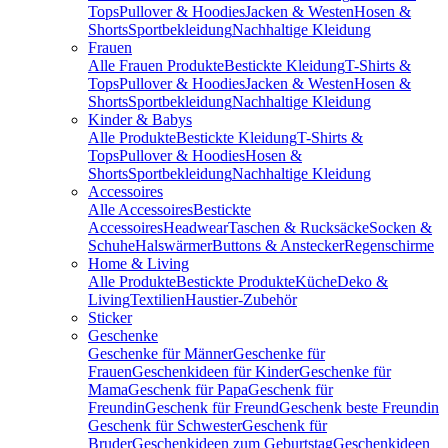
Tops
Pullover & Hoodies
Jacken & Westen
Hosen &
Shorts
Sportbekleidung
Nachhaltige Kleidung
Frauen
Alle Frauen Produkte
Bestickte Kleidung
T-Shirts &
Tops
Pullover & Hoodies
Jacken & Westen
Hosen &
Shorts
Sportbekleidung
Nachhaltige Kleidung
Kinder & Babys
Alle Produkte
Bestickte Kleidung
T-Shirts &
Tops
Pullover & Hoodies
Hosen &
Shorts
Sportbekleidung
Nachhaltige Kleidung
Accessoires
Alle Accessoires
Bestickte
Accessoires
Headwear
Taschen & Rucksäcke
Socken &
Schuhe
Halswärmer
Buttons & Anstecker
Regenschirme
Home & Living
Alle Produkte
Bestickte Produkte
Küche
Deko &
Living
Textilien
Haustier-Zubehör
Sticker
Geschenke
Geschenke für Männer
Geschenke für
Frauen
Geschenkideen für Kinder
Geschenke für
Mama
Geschenk für Papa
Geschenk für
Freundin
Geschenk für Freund
Geschenk beste Freundin
Geschenk für Schwester
Geschenk für
Bruder
Geschenkideen zum Geburtstag
Geschenkideen