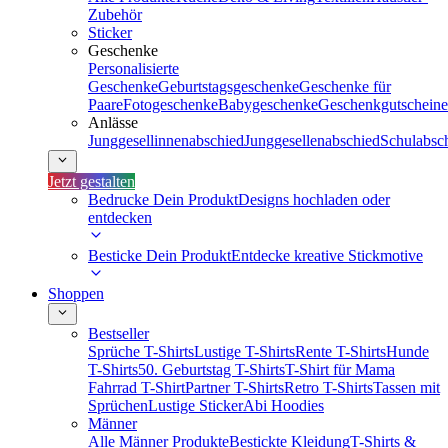
Zubehör
Sticker
Geschenke
Personalisierte
Geschenke
Geburtstagsgeschenke
Geschenke für
Paare
Fotogeschenke
Babygeschenke
Geschenkgutscheine
Anlässe
Junggesellinnenabschied
Junggesellenabschied
Schulabsc
Jetzt gestalten
Bedrucke Dein Produkt
Designs hochladen oder
entdecken
Besticke Dein Produkt
Entdecke kreative Stickmotive
Shoppen
Bestseller
Sprüche T-Shirts
Lustige T-Shirts
Rente T-Shirts
Hunde
T-Shirts
50. Geburtstag T-Shirts
T-Shirt für Mama
Fahrrad T-Shirt
Partner T-Shirts
Retro T-Shirts
Tassen mit
Sprüchen
Lustige Sticker
Abi Hoodies
Männer
Alle Männer Produkte
Bestickte Kleidung
T-Shirts &