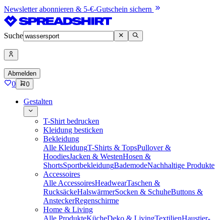
Newsletter abonnieren & 5-€-Gutschein sichern
Suche
Abmelden
0
0
Gestalten
T-Shirt bedrucken
Kleidung besticken
Bekleidung
Alle Kleidung
T-Shirts & Tops
Pullover &
Hoodies
Jacken & Westen
Hosen &
Shorts
Sportbekleidung
Bademode
Nachhaltige Produkte
Accessoires
Alle Accessoires
Headwear
Taschen &
Rucksäcke
Halswärmer
Socken & Schuhe
Buttons &
Anstecker
Regenschirme
Home & Living
Alle Produkte
Küche
Deko & Living
Textilien
Haustier-