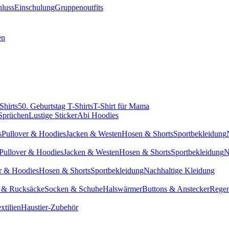
hluss
Einschulung
Gruppenoutfits
en
Shirts
50. Geburtstag T-Shirts
T-Shirt für Mama
 Sprüchen
Lustige Sticker
Abi Hoodies
s
Pullover & Hoodies
Jacken & Westen
Hosen & Shorts
Sportbekleidung
Pullover & Hoodies
Jacken & Westen
Hosen & Shorts
Sportbekleidung
N
r & Hoodies
Hosen & Shorts
Sportbekleidung
Nachhaltige Kleidung
 & Rucksäcke
Socken & Schuhe
Halswärmer
Buttons & Anstecker
Regen
xtilien
Haustier-Zubehör