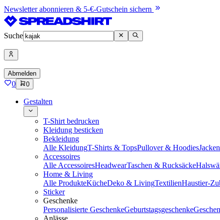
Newsletter abonnieren & 5-€-Gutschein sichern
Suche
Abmelden
0
0
Gestalten
T-Shirt bedrucken
Kleidung besticken
Bekleidung
Alle Kleidung
T-Shirts & Tops
Pullover & Hoodies
Jacke
Accessoires
Alle Accessoires
Headwear
Taschen & Rucksäcke
Halswä
Home & Living
Alle Produkte
Küche
Deko & Living
Textilien
Haustier-Zu
Sticker
Geschenke
Personalisierte Geschenke
Geburtstagsgeschenke
Geschen
Anlässe