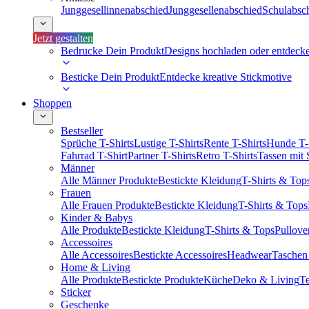
Junggesellinnenabschied
Junggesellenabschied
Schulabsc
Jetzt gestalten
Bedrucke Dein Produkt
Designs hochladen oder entdeck
Besticke Dein Produkt
Entdecke kreative Stickmotive
Shoppen
Bestseller
Sprüche T-Shirts
Lustige T-Shirts
Rente T-Shirts
Hunde T-
Fahrrad T-Shirt
Partner T-Shirts
Retro T-Shirts
Tassen mit
Männer
Alle Männer Produkte
Bestickte Kleidung
T-Shirts & Top
Frauen
Alle Frauen Produkte
Bestickte Kleidung
T-Shirts & Tops
Kinder & Babys
Alle Produkte
Bestickte Kleidung
T-Shirts & Tops
Pullove
Accessoires
Alle Accessoires
Bestickte Accessoires
Headwear
Taschen
Home & Living
Alle Produkte
Bestickte Produkte
Küche
Deko & Living
Te
Sticker
Geschenke