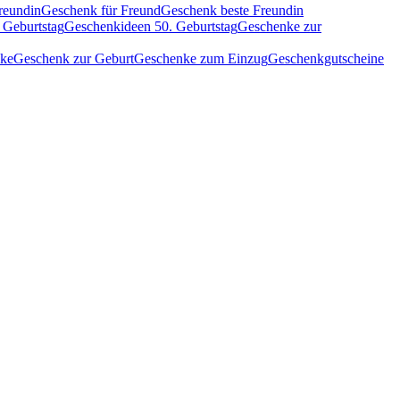
reundin
Geschenk für Freund
Geschenk beste Freundin
 Geburtstag
Geschenkideen 50. Geburtstag
Geschenke zur
nke
Geschenk zur Geburt
Geschenke zum Einzug
Geschenkgutscheine