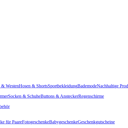
n & Westen
Hosen & Shorts
Sportbekleidung
Bademode
Nachhaltige Pro
rmer
Socken & Schuhe
Buttons & Anstecker
Regenschirme
behör
ke für Paare
Fotogeschenke
Babygeschenke
Geschenkgutscheine