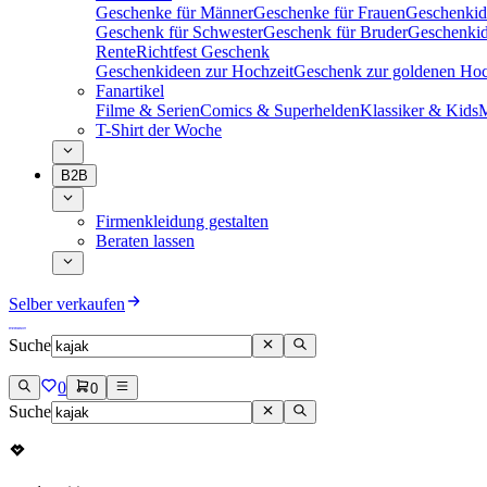
Geschenke für Männer
Geschenke für Frauen
Geschenkid
Geschenk für Schwester
Geschenk für Bruder
Geschenkid
Rente
Richtfest Geschenk
Geschenkideen zur Hochzeit
Geschenk zur goldenen Hoc
Fanartikel
Filme & Serien
Comics & Superhelden
Klassiker & Kids
M
T-Shirt der Woche
B2B
Firmenkleidung gestalten
Beraten lassen
Selber verkaufen
Suche
0
0
Suche