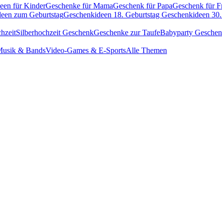
een für Kinder
Geschenke für Mama
Geschenk für Papa
Geschenk für F
een zum Geburtstag
Geschenkideen 18. Geburtstag
Geschenkideen 30.
hzeit
Silberhochzeit Geschenk
Geschenke zur Taufe
Babyparty Gesche
usik & Bands
Video-Games & E-Sports
Alle Themen