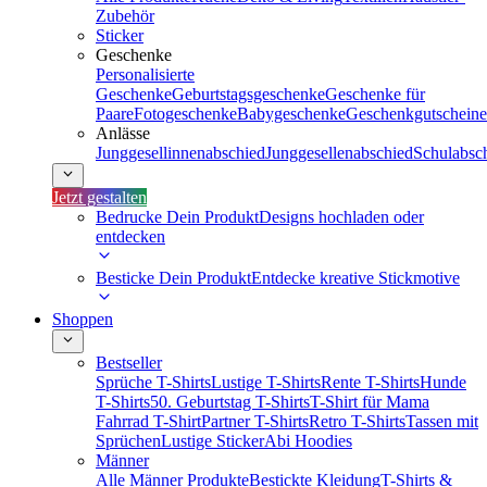
Zubehör
Sticker
Geschenke
Personalisierte
Geschenke
Geburtstagsgeschenke
Geschenke für
Paare
Fotogeschenke
Babygeschenke
Geschenkgutscheine
Anlässe
Junggesellinnenabschied
Junggesellenabschied
Schulabsc
Jetzt gestalten
Bedrucke Dein Produkt
Designs hochladen oder
entdecken
Besticke Dein Produkt
Entdecke kreative Stickmotive
Shoppen
Bestseller
Sprüche T-Shirts
Lustige T-Shirts
Rente T-Shirts
Hunde
T-Shirts
50. Geburtstag T-Shirts
T-Shirt für Mama
Fahrrad T-Shirt
Partner T-Shirts
Retro T-Shirts
Tassen mit
Sprüchen
Lustige Sticker
Abi Hoodies
Männer
Alle Männer Produkte
Bestickte Kleidung
T-Shirts &