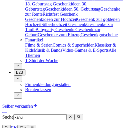
18. Geburtstag
Geschenkideen 30.
Geburtstag
Geschenkideen 50. Geburtstag
Geschenke
zur Rente
Richtfest Geschenk
Geschenkideen zur Hochzeit
Geschenk zur goldenen
Hochzeit
Silberhochzeit Geschenk
Geschenke zur
Taufe
Babyparty Geschenke
Geschenk zur
Geburt
Geschenke zum Einzug
Geschenkgutscheine
Fanartikel
Filme & Serien
Comics & Superhelden
Klassiker &
Kids
Musik & Bands
Video-Games & E-Sports
Alle
Themen
T-Shirt der Woche
B2B
Firmenkleidung gestalten
Beraten lassen
Selber verkaufen
Suche