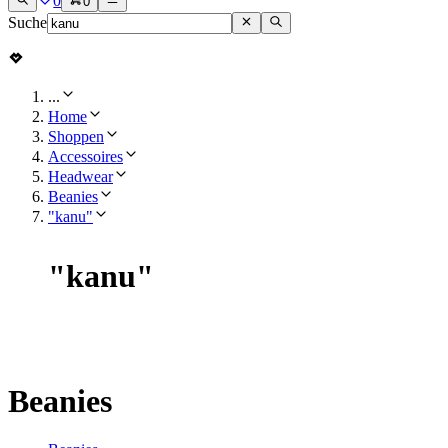
0
0
Suche
...
Home
Shoppen
Accessoires
Headwear
Beanies
"kanu"
"
kanu
"
Beanies