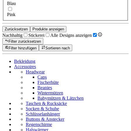
Blau
Pink
Zurücksetzen
Produkte anzeigen
Nachhaltig
Stickerei
Alle Designs anzeigen
Filter zurücksetzen
Filter hinzufügen
Sortieren nach
Bekleidung
Accessoires
Headwear
Caps
Fischerhüte
Beanies
Wintermützen
Babymützen & Lätzchen
Taschen & Rucksäcke
Socken & Schuhe
Schlüsselanhänger
Buttons & Anstecker
Regenschirme
Halswärmer