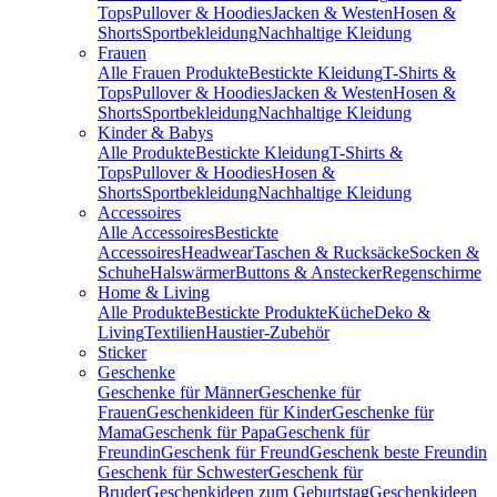
Tops
Pullover & Hoodies
Jacken & Westen
Hosen &
Shorts
Sportbekleidung
Nachhaltige Kleidung
Frauen
Alle Frauen Produkte
Bestickte Kleidung
T-Shirts &
Tops
Pullover & Hoodies
Jacken & Westen
Hosen &
Shorts
Sportbekleidung
Nachhaltige Kleidung
Kinder & Babys
Alle Produkte
Bestickte Kleidung
T-Shirts &
Tops
Pullover & Hoodies
Hosen &
Shorts
Sportbekleidung
Nachhaltige Kleidung
Accessoires
Alle Accessoires
Bestickte
Accessoires
Headwear
Taschen & Rucksäcke
Socken &
Schuhe
Halswärmer
Buttons & Anstecker
Regenschirme
Home & Living
Alle Produkte
Bestickte Produkte
Küche
Deko &
Living
Textilien
Haustier-Zubehör
Sticker
Geschenke
Geschenke für Männer
Geschenke für
Frauen
Geschenkideen für Kinder
Geschenke für
Mama
Geschenk für Papa
Geschenk für
Freundin
Geschenk für Freund
Geschenk beste Freundin
Geschenk für Schwester
Geschenk für
Bruder
Geschenkideen zum Geburtstag
Geschenkideen