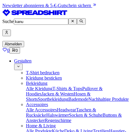
Newsletter abonnieren & 5-€-Gutschein sichern
Suche
Abmelden
0
0
Gestalten
T-Shirt bedrucken
Kleidung besticken
Bekleidung
Alle Kleidung
T-Shirts & Tops
Pullover &
Hoodies
Jacken & Westen
Hosen &
Shorts
Sportbekleidung
Bademode
Nachhaltige Produkte
Accessoires
Alle Accessoires
Headwear
Taschen &
Rucksäcke
Halswärmer
Socken & Schuhe
Buttons &
Anstecker
Regenschirme
Home & Living
Alle Produkte
Küche
Deko & Living
Textilien
Haustier-