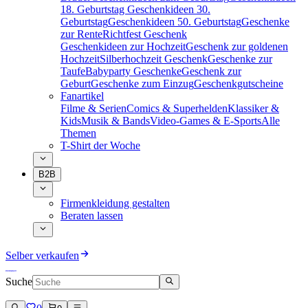
18. Geburtstag
Geschenkideen 30.
Geburtstag
Geschenkideen 50. Geburtstag
Geschenke
zur Rente
Richtfest Geschenk
Geschenkideen zur Hochzeit
Geschenk zur goldenen
Hochzeit
Silberhochzeit Geschenk
Geschenke zur
Taufe
Babyparty Geschenke
Geschenk zur
Geburt
Geschenke zum Einzug
Geschenkgutscheine
Fanartikel
Filme & Serien
Comics & Superhelden
Klassiker &
Kids
Musik & Bands
Video-Games & E-Sports
Alle
Themen
T-Shirt der Woche
B2B
Firmenkleidung gestalten
Beraten lassen
Selber verkaufen
Suche