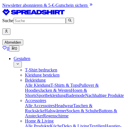
Newsletter abonnieren & 5-€-Gutschein sichern
Suche
Abmelden
0
0
Gestalten
T-Shirt bedrucken
Kleidung besticken
Bekleidung
Alle Kleidung
T-Shirts & Tops
Pullover &
Hoodies
Jacken & Westen
Hosen &
Shorts
Sportbekleidung
Bademode
Nachhaltige Produkte
Accessoires
Alle Accessoires
Headwear
Taschen &
Rucksäcke
Halswärmer
Socken & Schuhe
Buttons &
Anstecker
Regenschirme
Home & Living
Alle Produkte
Küche
Deko & Living
Textilien
Haustier-