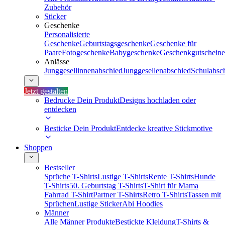
Zubehör
Sticker
Geschenke
Personalisierte
Geschenke
Geburtstagsgeschenke
Geschenke für
Paare
Fotogeschenke
Babygeschenke
Geschenkgutscheine
Anlässe
Junggesellinnenabschied
Junggesellenabschied
Schulabsc
Jetzt gestalten
Bedrucke Dein Produkt
Designs hochladen oder
entdecken
Besticke Dein Produkt
Entdecke kreative Stickmotive
Shoppen
Bestseller
Sprüche T-Shirts
Lustige T-Shirts
Rente T-Shirts
Hunde
T-Shirts
50. Geburtstag T-Shirts
T-Shirt für Mama
Fahrrad T-Shirt
Partner T-Shirts
Retro T-Shirts
Tassen mit
Sprüchen
Lustige Sticker
Abi Hoodies
Männer
Alle Männer Produkte
Bestickte Kleidung
T-Shirts &