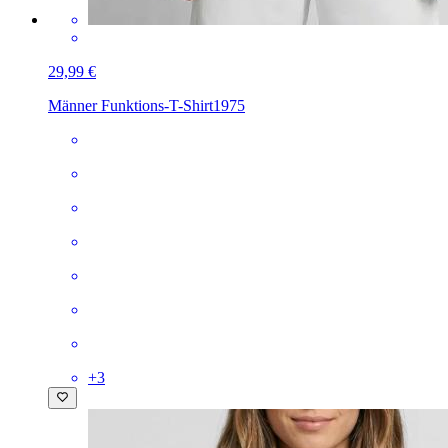
29,99 €
Männer Funktions-T-Shirt
1975
+
3