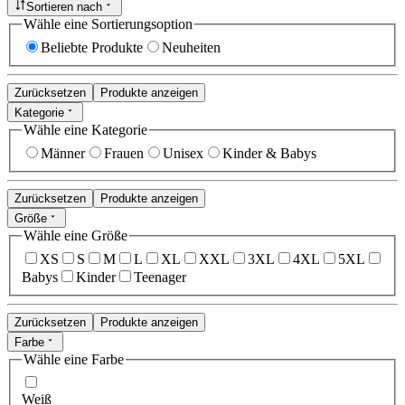
Sortieren nach
Wähle eine Sortierungsoption
Beliebte Produkte
Neuheiten
Zurücksetzen
Produkte anzeigen
Kategorie
Wähle eine Kategorie
Männer
Frauen
Unisex
Kinder & Babys
Zurücksetzen
Produkte anzeigen
Größe
Wähle eine Größe
XS
S
M
L
XL
XXL
3XL
4XL
5XL
Babys
Kinder
Teenager
Zurücksetzen
Produkte anzeigen
Farbe
Wähle eine Farbe
Weiß