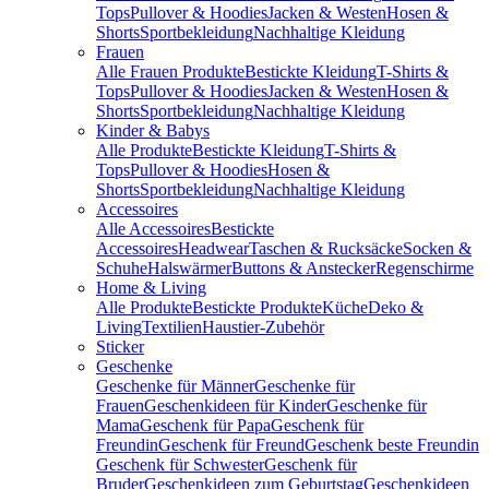
Tops
Pullover & Hoodies
Jacken & Westen
Hosen &
Shorts
Sportbekleidung
Nachhaltige Kleidung
Frauen
Alle Frauen Produkte
Bestickte Kleidung
T-Shirts &
Tops
Pullover & Hoodies
Jacken & Westen
Hosen &
Shorts
Sportbekleidung
Nachhaltige Kleidung
Kinder & Babys
Alle Produkte
Bestickte Kleidung
T-Shirts &
Tops
Pullover & Hoodies
Hosen &
Shorts
Sportbekleidung
Nachhaltige Kleidung
Accessoires
Alle Accessoires
Bestickte
Accessoires
Headwear
Taschen & Rucksäcke
Socken &
Schuhe
Halswärmer
Buttons & Anstecker
Regenschirme
Home & Living
Alle Produkte
Bestickte Produkte
Küche
Deko &
Living
Textilien
Haustier-Zubehör
Sticker
Geschenke
Geschenke für Männer
Geschenke für
Frauen
Geschenkideen für Kinder
Geschenke für
Mama
Geschenk für Papa
Geschenk für
Freundin
Geschenk für Freund
Geschenk beste Freundin
Geschenk für Schwester
Geschenk für
Bruder
Geschenkideen zum Geburtstag
Geschenkideen