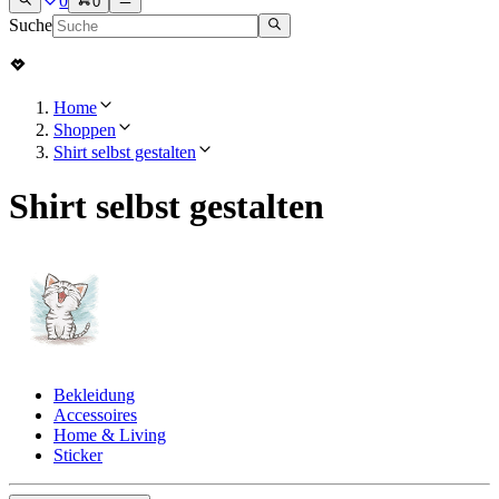
0
0
Suche
Home
Shoppen
Shirt selbst gestalten
Shirt selbst gestalten
Bekleidung
Accessoires
Home & Living
Sticker