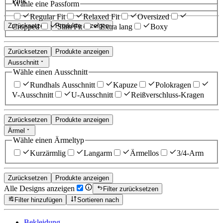
Pink
Wähle eine Passform
Regular Fit
Relaxed Fit
Oversized
Zurücksetzen
Produkte anzeigen
Cropped
Slim Fit
Extra lang
Boxy
Zurücksetzen
Produkte anzeigen
Ausschnitt
Wähle einen Ausschnitt
Rundhals Ausschnitt
Kapuze
Polokragen
V-Ausschnitt
U-Ausschnitt
Reißverschluss-Kragen
Zurücksetzen
Produkte anzeigen
Ärmel
Wähle einen Ärmeltyp
Kurzärmlig
Langarm
Ärmellos
3/4-Arm
Zurücksetzen
Produkte anzeigen
Alle Designs anzeigen
Filter zurücksetzen
Filter hinzufügen
Sortieren nach
Bekleidung