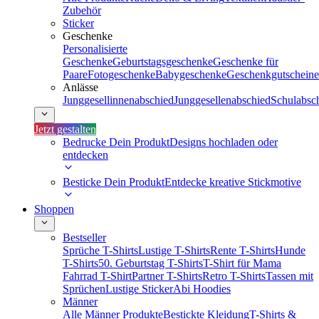
Zubehör
Sticker
Geschenke
Personalisierte
Geschenke
Geburtstagsgeschenke
Geschenke für
Paare
Fotogeschenke
Babygeschenke
Geschenkgutscheine
Anlässe
Junggesellinnenabschied
Junggesellenabschied
Schulabsc
Jetzt gestalten
Bedrucke Dein Produkt
Designs hochladen oder
entdecken
Besticke Dein Produkt
Entdecke kreative Stickmotive
Shoppen
Bestseller
Sprüche T-Shirts
Lustige T-Shirts
Rente T-Shirts
Hunde
T-Shirts
50. Geburtstag T-Shirts
T-Shirt für Mama
Fahrrad T-Shirt
Partner T-Shirts
Retro T-Shirts
Tassen mit
Sprüchen
Lustige Sticker
Abi Hoodies
Männer
Alle Männer Produkte
Bestickte Kleidung
T-Shirts &