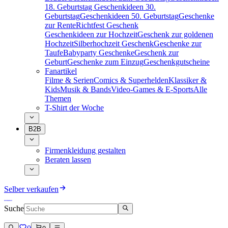
18. Geburtstag
Geschenkideen 30.
Geburtstag
Geschenkideen 50. Geburtstag
Geschenke
zur Rente
Richtfest Geschenk
Geschenkideen zur Hochzeit
Geschenk zur goldenen
Hochzeit
Silberhochzeit Geschenk
Geschenke zur
Taufe
Babyparty Geschenke
Geschenk zur
Geburt
Geschenke zum Einzug
Geschenkgutscheine
Fanartikel
Filme & Serien
Comics & Superhelden
Klassiker &
Kids
Musik & Bands
Video-Games & E-Sports
Alle
Themen
T-Shirt der Woche
B2B
Firmenkleidung gestalten
Beraten lassen
Selber verkaufen
Suche