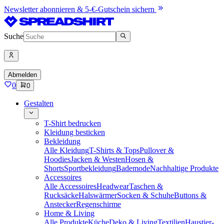
Newsletter abonnieren & 5-€-Gutschein sichern
Suche
Abmelden
0
0
Gestalten
T-Shirt bedrucken
Kleidung besticken
Bekleidung
Alle Kleidung
T-Shirts & Tops
Pullover &
Hoodies
Jacken & Westen
Hosen &
Shorts
Sportbekleidung
Bademode
Nachhaltige Produkte
Accessoires
Alle Accessoires
Headwear
Taschen &
Rucksäcke
Halswärmer
Socken & Schuhe
Buttons &
Anstecker
Regenschirme
Home & Living
Alle Produkte
Küche
Deko & Living
Textilien
Haustier-