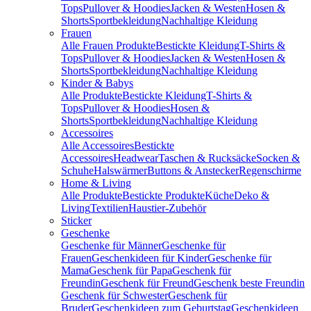
Tops
Pullover & Hoodies
Jacken & Westen
Hosen &
Shorts
Sportbekleidung
Nachhaltige Kleidung
Frauen
Alle Frauen Produkte
Bestickte Kleidung
T-Shirts &
Tops
Pullover & Hoodies
Jacken & Westen
Hosen &
Shorts
Sportbekleidung
Nachhaltige Kleidung
Kinder & Babys
Alle Produkte
Bestickte Kleidung
T-Shirts &
Tops
Pullover & Hoodies
Hosen &
Shorts
Sportbekleidung
Nachhaltige Kleidung
Accessoires
Alle Accessoires
Bestickte
Accessoires
Headwear
Taschen & Rucksäcke
Socken &
Schuhe
Halswärmer
Buttons & Anstecker
Regenschirme
Home & Living
Alle Produkte
Bestickte Produkte
Küche
Deko &
Living
Textilien
Haustier-Zubehör
Sticker
Geschenke
Geschenke für Männer
Geschenke für
Frauen
Geschenkideen für Kinder
Geschenke für
Mama
Geschenk für Papa
Geschenk für
Freundin
Geschenk für Freund
Geschenk beste Freundin
Geschenk für Schwester
Geschenk für
Bruder
Geschenkideen zum Geburtstag
Geschenkideen