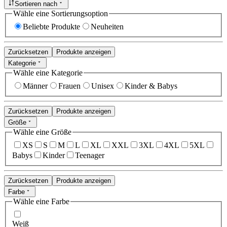
Sortieren nach
Wähle eine Sortierungsoption
Beliebte Produkte
Neuheiten
Zurücksetzen
Produkte anzeigen
Kategorie
Wähle eine Kategorie
Männer
Frauen
Unisex
Kinder & Babys
Zurücksetzen
Produkte anzeigen
Größe
Wähle eine Größe
XS
S
M
L
XL
XXL
3XL
4XL
5XL
Babys
Kinder
Teenager
Zurücksetzen
Produkte anzeigen
Farbe
Wähle eine Farbe
Weiß