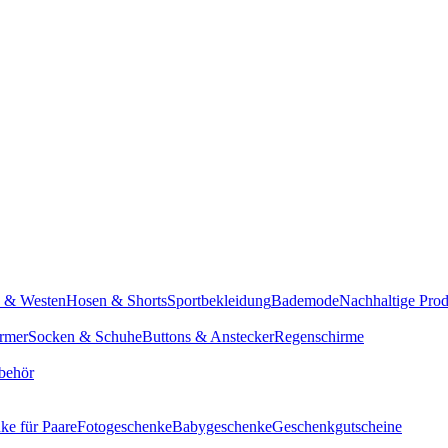
n & Westen
Hosen & Shorts
Sportbekleidung
Bademode
Nachhaltige Pro
rmer
Socken & Schuhe
Buttons & Anstecker
Regenschirme
behör
ke für Paare
Fotogeschenke
Babygeschenke
Geschenkgutscheine