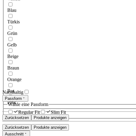
Blau
Türkis
Grün
Gelb
Beige
Braun
Orange
Rot
Nachhaltig
Passform
Pink
Wähle eine Passform
Regular Fit
Slim Fit
Zurücksetzen
Produkte anzeigen
Zurücksetzen
Produkte anzeigen
Ausschnitt