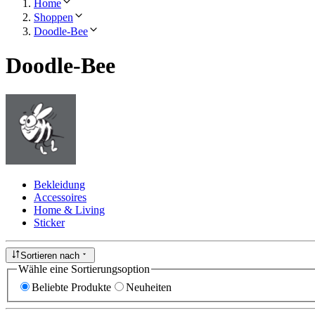
Home
Shoppen
Doodle-Bee
Doodle-Bee
Bekleidung
Accessoires
Home & Living
Sticker
Sortieren nach
Wähle eine Sortierungsoption
Beliebte Produkte
Neuheiten