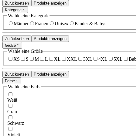
Zurücksetzen
Produkte anzeigen
Kategorie
Wähle eine Kategorie
Männer
Frauen
Unisex
Kinder & Babys
Zurücksetzen
Produkte anzeigen
Größe
Wähle eine Größe
XS
S
M
L
XL
XXL
3XL
4XL
5XL
Bab
Zurücksetzen
Produkte anzeigen
Farbe
Wähle eine Farbe
Weiß
Grau
Schwarz
Violett