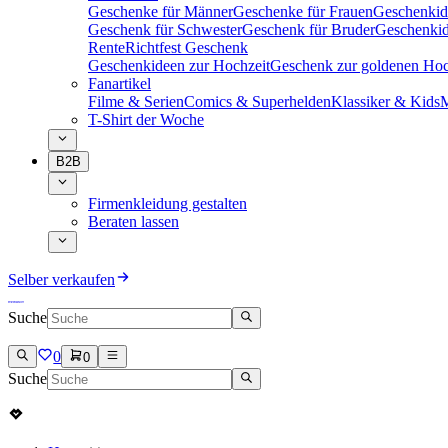
Geschenke für Männer
Geschenke für Frauen
Geschenkid
Geschenk für Schwester
Geschenk für Bruder
Geschenkid
Rente
Richtfest Geschenk
Geschenkideen zur Hochzeit
Geschenk zur goldenen Hoc
Fanartikel
Filme & Serien
Comics & Superhelden
Klassiker & Kids
M
T-Shirt der Woche
B2B
Firmenkleidung gestalten
Beraten lassen
Selber verkaufen
Suche
0
0
Suche