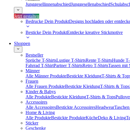
Junggesellinnenabschied
Junggesellenabschied
Schulabsc
Jetzt gestalten
Bedrucke Dein Produkt
Designs hochladen oder entdeck
Besticke Dein Produkt
Entdecke kreative Stickmotive
Shoppen
Bestseller
Sprüche T-Shirts
Lustige T-Shirts
Rente T-Shirts
Hunde T-
Fahrrad T-Shirt
Partner T-Shirts
Retro T-Shirts
Tassen mit
Männer
Alle Männer Produkte
Bestickte Kleidung
T-Shirts & Top
Frauen
Alle Frauen Produkte
Bestickte Kleidung
T-Shirts & Tops
Kinder & Babys
Alle Produkte
Bestickte Kleidung
T-Shirts & Tops
Pullove
Accessoires
Alle Accessoires
Bestickte Accessoires
Headwear
Taschen
Home & Living
Alle Produkte
Bestickte Produkte
Küche
Deko & Living
Te
Sticker
Geschenke