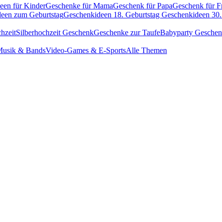
een für Kinder
Geschenke für Mama
Geschenk für Papa
Geschenk für F
een zum Geburtstag
Geschenkideen 18. Geburtstag
Geschenkideen 30.
hzeit
Silberhochzeit Geschenk
Geschenke zur Taufe
Babyparty Gesche
usik & Bands
Video-Games & E-Sports
Alle Themen