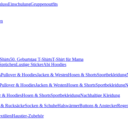
hluss
Einschulung
Gruppenoutfits
en
Shirts
50. Geburtstag T-Shirts
T-Shirt für Mama
 Sprüchen
Lustige Sticker
Abi Hoodies
s
Pullover & Hoodies
Jacken & Westen
Hosen & Shorts
Sportbekleidung
Pullover & Hoodies
Jacken & Westen
Hosen & Shorts
Sportbekleidung
N
r & Hoodies
Hosen & Shorts
Sportbekleidung
Nachhaltige Kleidung
 & Rucksäcke
Socken & Schuhe
Halswärmer
Buttons & Anstecker
Regen
xtilien
Haustier-Zubehör