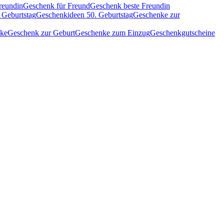
reundin
Geschenk für Freund
Geschenk beste Freundin
 Geburtstag
Geschenkideen 50. Geburtstag
Geschenke zur
nke
Geschenk zur Geburt
Geschenke zum Einzug
Geschenkgutscheine