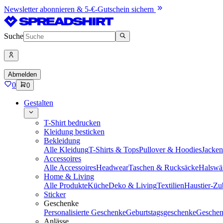
Newsletter abonnieren & 5-€-Gutschein sichern
Suche
Abmelden
0
0
Gestalten
T-Shirt bedrucken
Kleidung besticken
Bekleidung
Alle Kleidung
T-Shirts & Tops
Pullover & Hoodies
Jacke
Accessoires
Alle Accessoires
Headwear
Taschen & Rucksäcke
Halswä
Home & Living
Alle Produkte
Küche
Deko & Living
Textilien
Haustier-Zu
Sticker
Geschenke
Personalisierte Geschenke
Geburtstagsgeschenke
Geschen
Anlässe