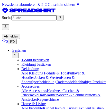
Newsletter abonnieren & 5-€-Gutschein sichern
Suche
Abmelden
0
0
Gestalten
T-Shirt bedrucken
Kleidung besticken
Bekleidung
Alle Kleidung
T-Shirts & Tops
Pullover &
Hoodies
Jacken & Westen
Hosen &
Shorts
Sportbekleidung
Bademode
Nachhaltige Produkte
Accessoires
Alle Accessoires
Headwear
Taschen &
Rucksäcke
Halswärmer
Socken & Schuhe
Buttons &
Anstecker
Regenschirme
Home & Living
Alle Produkte
Küche
Deko & Living
Textilien
Haustier-