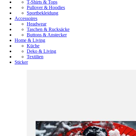
T-Shirts & Tops
Pullover & Hoodies
Sportbekleidung
Accessoires
Headwear
Taschen & Rucksäcke
Buttons & Anstecker
Home & Living
Küche
Deko & Living
Textilien
Sticker