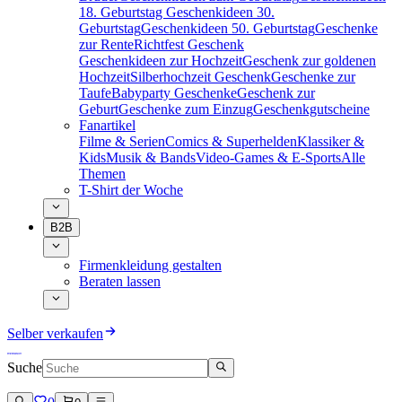
18. Geburtstag
Geschenkideen 30.
Geburtstag
Geschenkideen 50. Geburtstag
Geschenke
zur Rente
Richtfest Geschenk
Geschenkideen zur Hochzeit
Geschenk zur goldenen
Hochzeit
Silberhochzeit Geschenk
Geschenke zur
Taufe
Babyparty Geschenke
Geschenk zur
Geburt
Geschenke zum Einzug
Geschenkgutscheine
Fanartikel
Filme & Serien
Comics & Superhelden
Klassiker &
Kids
Musik & Bands
Video-Games & E-Sports
Alle
Themen
T-Shirt der Woche
B2B
Firmenkleidung gestalten
Beraten lassen
Selber verkaufen
Suche