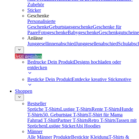
Zubehör
Sticker
Geschenke
Personalisierte
Geschenke
Geburtstagsgeschenke
Geschenke für
Paare
Fotogeschenke
Babygeschenke
Geschenkgutscheine
Anlässe
Junggesellinnenabschied
Junggesellenabschied
Schulabsc
Jetzt gestalten
Bedrucke Dein Produkt
Designs hochladen oder
entdecken
Besticke Dein Produkt
Entdecke kreative Stickmotive
Shoppen
Bestseller
Sprüche T-Shirts
Lustige T-Shirts
Rente T-Shirts
Hunde
T-Shirts
50. Geburtstag T-Shirts
T-Shirt für Mama
Fahrrad T-Shirt
Partner T-Shirts
Retro T-Shirts
Tassen mit
Sprüchen
Lustige Sticker
Abi Hoodies
Männer
Alle Männer Produkte
Bestickte Kleidung
T-Shirts &