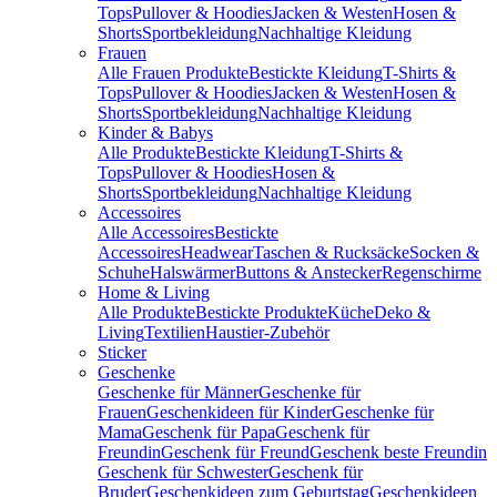
Tops
Pullover & Hoodies
Jacken & Westen
Hosen &
Shorts
Sportbekleidung
Nachhaltige Kleidung
Frauen
Alle Frauen Produkte
Bestickte Kleidung
T-Shirts &
Tops
Pullover & Hoodies
Jacken & Westen
Hosen &
Shorts
Sportbekleidung
Nachhaltige Kleidung
Kinder & Babys
Alle Produkte
Bestickte Kleidung
T-Shirts &
Tops
Pullover & Hoodies
Hosen &
Shorts
Sportbekleidung
Nachhaltige Kleidung
Accessoires
Alle Accessoires
Bestickte
Accessoires
Headwear
Taschen & Rucksäcke
Socken &
Schuhe
Halswärmer
Buttons & Anstecker
Regenschirme
Home & Living
Alle Produkte
Bestickte Produkte
Küche
Deko &
Living
Textilien
Haustier-Zubehör
Sticker
Geschenke
Geschenke für Männer
Geschenke für
Frauen
Geschenkideen für Kinder
Geschenke für
Mama
Geschenk für Papa
Geschenk für
Freundin
Geschenk für Freund
Geschenk beste Freundin
Geschenk für Schwester
Geschenk für
Bruder
Geschenkideen zum Geburtstag
Geschenkideen