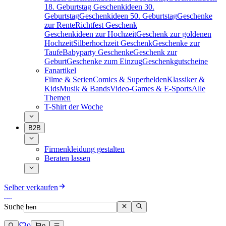
18. Geburtstag
Geschenkideen 30.
Geburtstag
Geschenkideen 50. Geburtstag
Geschenke
zur Rente
Richtfest Geschenk
Geschenkideen zur Hochzeit
Geschenk zur goldenen
Hochzeit
Silberhochzeit Geschenk
Geschenke zur
Taufe
Babyparty Geschenke
Geschenk zur
Geburt
Geschenke zum Einzug
Geschenkgutscheine
Fanartikel
Filme & Serien
Comics & Superhelden
Klassiker &
Kids
Musik & Bands
Video-Games & E-Sports
Alle
Themen
T-Shirt der Woche
B2B
Firmenkleidung gestalten
Beraten lassen
Selber verkaufen
Suche