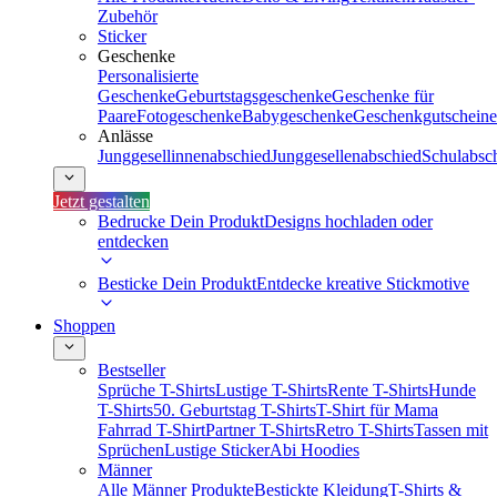
Zubehör
Sticker
Geschenke
Personalisierte
Geschenke
Geburtstagsgeschenke
Geschenke für
Paare
Fotogeschenke
Babygeschenke
Geschenkgutscheine
Anlässe
Junggesellinnenabschied
Junggesellenabschied
Schulabsc
Jetzt gestalten
Bedrucke Dein Produkt
Designs hochladen oder
entdecken
Besticke Dein Produkt
Entdecke kreative Stickmotive
Shoppen
Bestseller
Sprüche T-Shirts
Lustige T-Shirts
Rente T-Shirts
Hunde
T-Shirts
50. Geburtstag T-Shirts
T-Shirt für Mama
Fahrrad T-Shirt
Partner T-Shirts
Retro T-Shirts
Tassen mit
Sprüchen
Lustige Sticker
Abi Hoodies
Männer
Alle Männer Produkte
Bestickte Kleidung
T-Shirts &