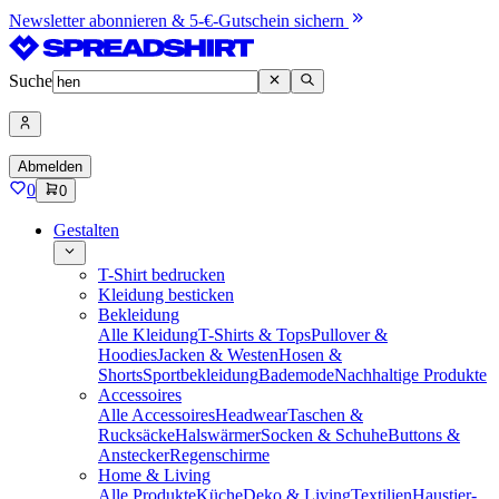
Newsletter abonnieren & 5-€-Gutschein sichern
Suche
Abmelden
0
0
Gestalten
T-Shirt bedrucken
Kleidung besticken
Bekleidung
Alle Kleidung
T-Shirts & Tops
Pullover &
Hoodies
Jacken & Westen
Hosen &
Shorts
Sportbekleidung
Bademode
Nachhaltige Produkte
Accessoires
Alle Accessoires
Headwear
Taschen &
Rucksäcke
Halswärmer
Socken & Schuhe
Buttons &
Anstecker
Regenschirme
Home & Living
Alle Produkte
Küche
Deko & Living
Textilien
Haustier-