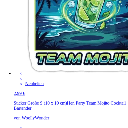
Neuheiten
2,99 €
Sticker Größe S (10 x 10 cm)
Hen Party Team Mojito Cocktail
Bartender
von WoollyWonder