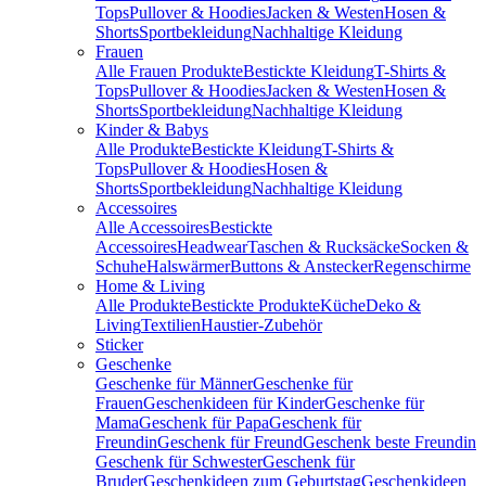
Tops
Pullover & Hoodies
Jacken & Westen
Hosen &
Shorts
Sportbekleidung
Nachhaltige Kleidung
Frauen
Alle Frauen Produkte
Bestickte Kleidung
T-Shirts &
Tops
Pullover & Hoodies
Jacken & Westen
Hosen &
Shorts
Sportbekleidung
Nachhaltige Kleidung
Kinder & Babys
Alle Produkte
Bestickte Kleidung
T-Shirts &
Tops
Pullover & Hoodies
Hosen &
Shorts
Sportbekleidung
Nachhaltige Kleidung
Accessoires
Alle Accessoires
Bestickte
Accessoires
Headwear
Taschen & Rucksäcke
Socken &
Schuhe
Halswärmer
Buttons & Anstecker
Regenschirme
Home & Living
Alle Produkte
Bestickte Produkte
Küche
Deko &
Living
Textilien
Haustier-Zubehör
Sticker
Geschenke
Geschenke für Männer
Geschenke für
Frauen
Geschenkideen für Kinder
Geschenke für
Mama
Geschenk für Papa
Geschenk für
Freundin
Geschenk für Freund
Geschenk beste Freundin
Geschenk für Schwester
Geschenk für
Bruder
Geschenkideen zum Geburtstag
Geschenkideen