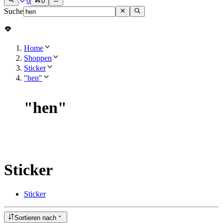
0
0
Suche
Home
Shoppen
Sticker
"hen"
"
hen
"
Sticker
Sticker
Sortieren nach