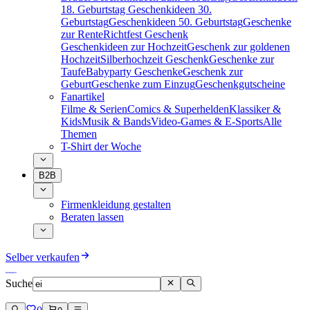
18. Geburtstag
Geschenkideen 30.
Geburtstag
Geschenkideen 50. Geburtstag
Geschenke
zur Rente
Richtfest Geschenk
Geschenkideen zur Hochzeit
Geschenk zur goldenen
Hochzeit
Silberhochzeit Geschenk
Geschenke zur
Taufe
Babyparty Geschenke
Geschenk zur
Geburt
Geschenke zum Einzug
Geschenkgutscheine
Fanartikel
Filme & Serien
Comics & Superhelden
Klassiker &
Kids
Musik & Bands
Video-Games & E-Sports
Alle
Themen
T-Shirt der Woche
B2B
Firmenkleidung gestalten
Beraten lassen
Selber verkaufen
Suche