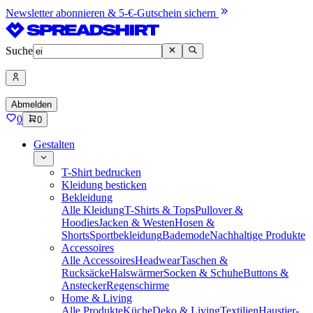
Newsletter abonnieren & 5-€-Gutschein sichern
Suche
Abmelden
0
0
Gestalten
T-Shirt bedrucken
Kleidung besticken
Bekleidung
Alle Kleidung
T-Shirts & Tops
Pullover &
Hoodies
Jacken & Westen
Hosen &
Shorts
Sportbekleidung
Bademode
Nachhaltige Produkte
Accessoires
Alle Accessoires
Headwear
Taschen &
Rucksäcke
Halswärmer
Socken & Schuhe
Buttons &
Anstecker
Regenschirme
Home & Living
Alle Produkte
Küche
Deko & Living
Textilien
Haustier-