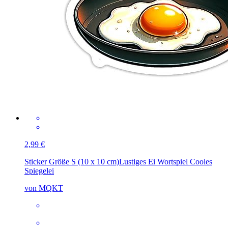
2,99 €
Sticker Größe S (10 x 10 cm)
Lustiges Ei Wortspiel Cooles
Spiegelei
von MQKT