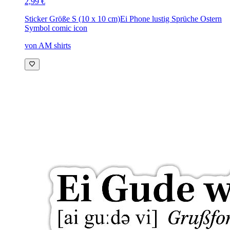
2,99 €
Sticker Größe S (10 x 10 cm)
Ei Phone lustig Sprüche Ostern
Symbol comic icon
von AM shirts