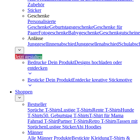
Zubehör
Sticker
Geschenke
Personalisierte
Geschenke
Geburtstagsgeschenke
Geschenke für
Paare
Fotogeschenke
Babygeschenke
Geschenkgutscheine
Anlässe
Junggesellinnenabschied
Junggesellenabschied
Schulabsc
Jetzt gestalten
Bedrucke Dein Produkt
Designs hochladen oder
entdecken
Besticke Dein Produkt
Entdecke kreative Stickmotive
Shoppen
Bestseller
Sprüche T-Shirts
Lustige T-Shirts
Rente T-Shirts
Hunde
T-Shirts
50. Geburtstag T-Shirts
T-Shirt für Mama
Fahrrad T-Shirt
Partner T-Shirts
Retro T-Shirts
Tassen mit
Sprüchen
Lustige Sticker
Abi Hoodies
Männer
Alle Männer Produkte
Bestickte Kleidung
T-Shirts &