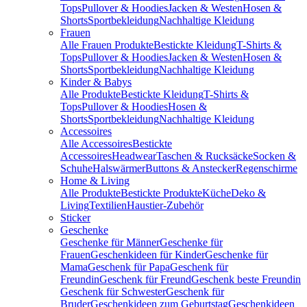
Tops
Pullover & Hoodies
Jacken & Westen
Hosen &
Shorts
Sportbekleidung
Nachhaltige Kleidung
Frauen
Alle Frauen Produkte
Bestickte Kleidung
T-Shirts &
Tops
Pullover & Hoodies
Jacken & Westen
Hosen &
Shorts
Sportbekleidung
Nachhaltige Kleidung
Kinder & Babys
Alle Produkte
Bestickte Kleidung
T-Shirts &
Tops
Pullover & Hoodies
Hosen &
Shorts
Sportbekleidung
Nachhaltige Kleidung
Accessoires
Alle Accessoires
Bestickte
Accessoires
Headwear
Taschen & Rucksäcke
Socken &
Schuhe
Halswärmer
Buttons & Anstecker
Regenschirme
Home & Living
Alle Produkte
Bestickte Produkte
Küche
Deko &
Living
Textilien
Haustier-Zubehör
Sticker
Geschenke
Geschenke für Männer
Geschenke für
Frauen
Geschenkideen für Kinder
Geschenke für
Mama
Geschenk für Papa
Geschenk für
Freundin
Geschenk für Freund
Geschenk beste Freundin
Geschenk für Schwester
Geschenk für
Bruder
Geschenkideen zum Geburtstag
Geschenkideen