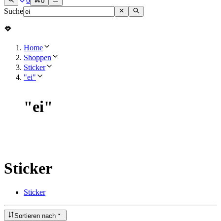
0
0
Suche
Home
Shoppen
Sticker
"ei"
"
ei
"
Sticker
Sticker
Sortieren nach