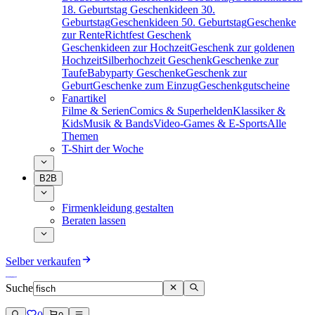
18. Geburtstag
Geschenkideen 30.
Geburtstag
Geschenkideen 50. Geburtstag
Geschenke
zur Rente
Richtfest Geschenk
Geschenkideen zur Hochzeit
Geschenk zur goldenen
Hochzeit
Silberhochzeit Geschenk
Geschenke zur
Taufe
Babyparty Geschenke
Geschenk zur
Geburt
Geschenke zum Einzug
Geschenkgutscheine
Fanartikel
Filme & Serien
Comics & Superhelden
Klassiker &
Kids
Musik & Bands
Video-Games & E-Sports
Alle
Themen
T-Shirt der Woche
B2B
Firmenkleidung gestalten
Beraten lassen
Selber verkaufen
Suche