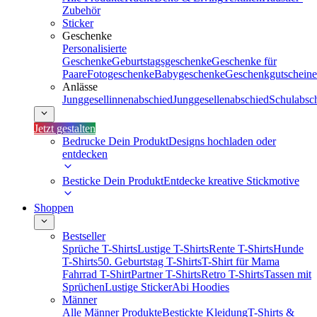
Zubehör
Sticker
Geschenke
Personalisierte
Geschenke
Geburtstagsgeschenke
Geschenke für
Paare
Fotogeschenke
Babygeschenke
Geschenkgutscheine
Anlässe
Junggesellinnenabschied
Junggesellenabschied
Schulabsc
Jetzt gestalten
Bedrucke Dein Produkt
Designs hochladen oder
entdecken
Besticke Dein Produkt
Entdecke kreative Stickmotive
Shoppen
Bestseller
Sprüche T-Shirts
Lustige T-Shirts
Rente T-Shirts
Hunde
T-Shirts
50. Geburtstag T-Shirts
T-Shirt für Mama
Fahrrad T-Shirt
Partner T-Shirts
Retro T-Shirts
Tassen mit
Sprüchen
Lustige Sticker
Abi Hoodies
Männer
Alle Männer Produkte
Bestickte Kleidung
T-Shirts &