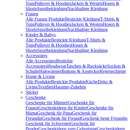
Tops
Pullover & Hoodies
Jacken & Westen
Hosen &
Shorts
Sportbekleidung
Nachhaltige Kleidung
Frauen
Alle Frauen Produkte
Bestickte Kleidung
T-Shirts &
Tops
Pullover & Hoodies
Jacken & Westen
Hosen &
Shorts
Sportbekleidung
Nachhaltige Kleidung
Kinder & Babys
Alle Produkte
Bestickte Kleidung
T-Shirts &
Tops
Pullover & Hoodies
Hosen &
Shorts
Sportbekleidung
Nachhaltige Kleidung
Accessoires
Alle Accessoires
Bestickte
Accessoires
Headwear
Taschen & Rucksäcke
Socken &
Schuhe
Halswärmer
Buttons & Anstecker
Regenschirme
Home & Living
Alle Produkte
Bestickte Produkte
Küche
Deko &
Living
Textilien
Haustier-Zubehör
Sticker
Geschenke
Geschenke für Männer
Geschenke für
Frauen
Geschenkideen für Kinder
Geschenke für
Mama
Geschenk für Papa
Geschenk für
Freundin
Geschenk für Freund
Geschenk beste Freundin
Geschenk für Schwester
Geschenk für
Bruder
Geschenkideen zum Geburtstag
Geschenkideen