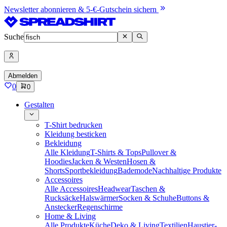
Newsletter abonnieren & 5-€-Gutschein sichern
Suche
Abmelden
0
0
Gestalten
T-Shirt bedrucken
Kleidung besticken
Bekleidung
Alle Kleidung
T-Shirts & Tops
Pullover &
Hoodies
Jacken & Westen
Hosen &
Shorts
Sportbekleidung
Bademode
Nachhaltige Produkte
Accessoires
Alle Accessoires
Headwear
Taschen &
Rucksäcke
Halswärmer
Socken & Schuhe
Buttons &
Anstecker
Regenschirme
Home & Living
Alle Produkte
Küche
Deko & Living
Textilien
Haustier-