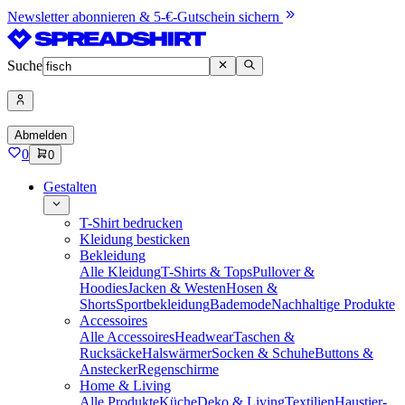
Newsletter abonnieren & 5-€-Gutschein sichern
Suche
Abmelden
0
0
Gestalten
T-Shirt bedrucken
Kleidung besticken
Bekleidung
Alle Kleidung
T-Shirts & Tops
Pullover &
Hoodies
Jacken & Westen
Hosen &
Shorts
Sportbekleidung
Bademode
Nachhaltige Produkte
Accessoires
Alle Accessoires
Headwear
Taschen &
Rucksäcke
Halswärmer
Socken & Schuhe
Buttons &
Anstecker
Regenschirme
Home & Living
Alle Produkte
Küche
Deko & Living
Textilien
Haustier-