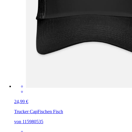
24,99 €
Trucker Cap
Fischen Fisch
von 115980535