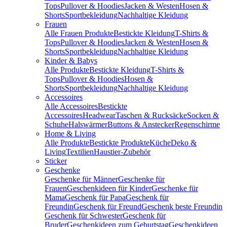
Tops
Pullover & Hoodies
Jacken & Westen
Hosen &
Shorts
Sportbekleidung
Nachhaltige Kleidung
Frauen
Alle Frauen Produkte
Bestickte Kleidung
T-Shirts &
Tops
Pullover & Hoodies
Jacken & Westen
Hosen &
Shorts
Sportbekleidung
Nachhaltige Kleidung
Kinder & Babys
Alle Produkte
Bestickte Kleidung
T-Shirts &
Tops
Pullover & Hoodies
Hosen &
Shorts
Sportbekleidung
Nachhaltige Kleidung
Accessoires
Alle Accessoires
Bestickte
Accessoires
Headwear
Taschen & Rucksäcke
Socken &
Schuhe
Halswärmer
Buttons & Anstecker
Regenschirme
Home & Living
Alle Produkte
Bestickte Produkte
Küche
Deko &
Living
Textilien
Haustier-Zubehör
Sticker
Geschenke
Geschenke für Männer
Geschenke für
Frauen
Geschenkideen für Kinder
Geschenke für
Mama
Geschenk für Papa
Geschenk für
Freundin
Geschenk für Freund
Geschenk beste Freundin
Geschenk für Schwester
Geschenk für
Bruder
Geschenkideen zum Geburtstag
Geschenkideen