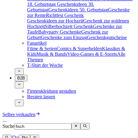
18. Geburtstag
Geschenkideen 30.
Geburtstag
Geschenkideen 50. Geburtstag
Geschenke
zur Rente
Richtfest Geschenk
Geschenkideen zur Hochzeit
Geschenk zur goldenen
Hochzeit
Silberhochzeit Geschenk
Geschenke zur
Taufe
Babyparty Geschenke
Geschenk zur
Geburt
Geschenke zum Einzug
Geschenkgutscheine
Fanartikel
Filme & Serien
Comics & Superhelden
Klassiker &
Kids
Musik & Bands
Video-Games & E-Sports
Alle
Themen
T-Shirt der Woche
B2B
Firmenkleidung gestalten
Beraten lassen
Selber verkaufen
Suche