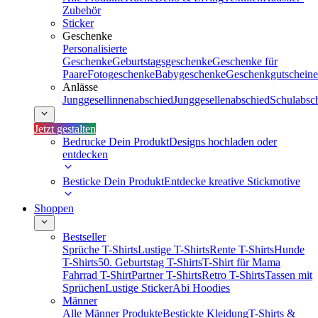
Zubehör
Sticker
Geschenke
Personalisierte
Geschenke
Geburtstagsgeschenke
Geschenke für
Paare
Fotogeschenke
Babygeschenke
Geschenkgutscheine
Anlässe
Junggesellinnenabschied
Junggesellenabschied
Schulabsc
Jetzt gestalten
Bedrucke Dein Produkt
Designs hochladen oder
entdecken
Besticke Dein Produkt
Entdecke kreative Stickmotive
Shoppen
Bestseller
Sprüche T-Shirts
Lustige T-Shirts
Rente T-Shirts
Hunde
T-Shirts
50. Geburtstag T-Shirts
T-Shirt für Mama
Fahrrad T-Shirt
Partner T-Shirts
Retro T-Shirts
Tassen mit
Sprüchen
Lustige Sticker
Abi Hoodies
Männer
Alle Männer Produkte
Bestickte Kleidung
T-Shirts &