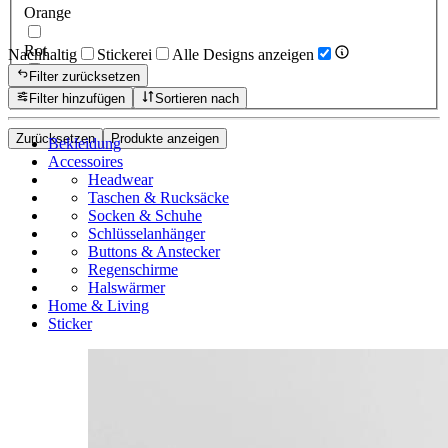
Orange
Rot
Nachhaltig
Stickerei
Alle Designs anzeigen
Filter zurücksetzen
Pink
Filter hinzufügen
Sortieren nach
Zurücksetzen
Produkte anzeigen
Bekleidung
Accessoires
Headwear
Taschen & Rucksäcke
Socken & Schuhe
Schlüsselanhänger
Buttons & Anstecker
Regenschirme
Halswärmer
Home & Living
Sticker