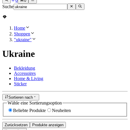
0
0
Suche
Home
Shoppen
"ukraine"
Ukraine
Bekleidung
Accessoires
Home & Living
Sticker
Sortieren nach
Wähle eine Sortierungsoption
Beliebte Produkte
Neuheiten
Zurücksetzen
Produkte anzeigen