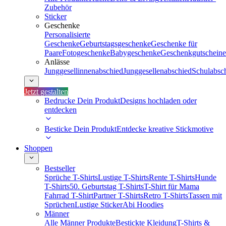
Zubehör
Sticker
Geschenke
Personalisierte
Geschenke
Geburtstagsgeschenke
Geschenke für
Paare
Fotogeschenke
Babygeschenke
Geschenkgutscheine
Anlässe
Junggesellinnenabschied
Junggesellenabschied
Schulabsc
Jetzt gestalten
Bedrucke Dein Produkt
Designs hochladen oder
entdecken
Besticke Dein Produkt
Entdecke kreative Stickmotive
Shoppen
Bestseller
Sprüche T-Shirts
Lustige T-Shirts
Rente T-Shirts
Hunde
T-Shirts
50. Geburtstag T-Shirts
T-Shirt für Mama
Fahrrad T-Shirt
Partner T-Shirts
Retro T-Shirts
Tassen mit
Sprüchen
Lustige Sticker
Abi Hoodies
Männer
Alle Männer Produkte
Bestickte Kleidung
T-Shirts &