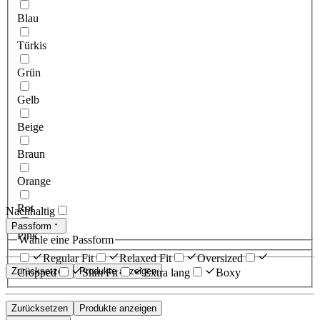
Blau
Türkis
Grün
Gelb
Beige
Braun
Orange
Rot
Nachhaltig
Passform
Pink
Wähle eine Passform
Regular Fit
Relaxed Fit
Oversized
Zurücksetzen
Produkte anzeigen
Cropped
Slim Fit
Extra lang
Boxy
Zurücksetzen
Produkte anzeigen