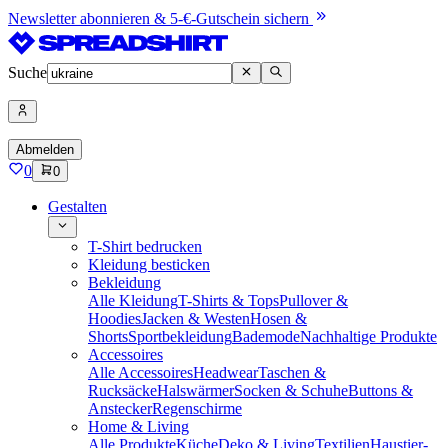
Newsletter abonnieren & 5-€-Gutschein sichern
Suche
Abmelden
0
0
Gestalten
T-Shirt bedrucken
Kleidung besticken
Bekleidung
Alle Kleidung
T-Shirts & Tops
Pullover &
Hoodies
Jacken & Westen
Hosen &
Shorts
Sportbekleidung
Bademode
Nachhaltige Produkte
Accessoires
Alle Accessoires
Headwear
Taschen &
Rucksäcke
Halswärmer
Socken & Schuhe
Buttons &
Anstecker
Regenschirme
Home & Living
Alle Produkte
Küche
Deko & Living
Textilien
Haustier-