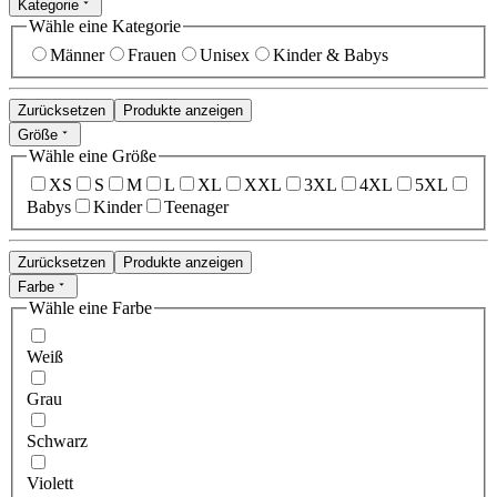
Kategorie
Wähle eine Kategorie
Männer
Frauen
Unisex
Kinder & Babys
Zurücksetzen
Produkte anzeigen
Größe
Wähle eine Größe
XS
S
M
L
XL
XXL
3XL
4XL
5XL
Babys
Kinder
Teenager
Zurücksetzen
Produkte anzeigen
Farbe
Wähle eine Farbe
Weiß
Grau
Schwarz
Violett