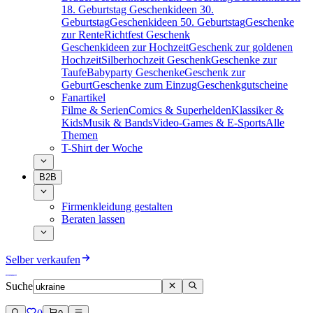
18. Geburtstag
Geschenkideen 30.
Geburtstag
Geschenkideen 50. Geburtstag
Geschenke
zur Rente
Richtfest Geschenk
Geschenkideen zur Hochzeit
Geschenk zur goldenen
Hochzeit
Silberhochzeit Geschenk
Geschenke zur
Taufe
Babyparty Geschenke
Geschenk zur
Geburt
Geschenke zum Einzug
Geschenkgutscheine
Fanartikel
Filme & Serien
Comics & Superhelden
Klassiker &
Kids
Musik & Bands
Video-Games & E-Sports
Alle
Themen
T-Shirt der Woche
B2B
Firmenkleidung gestalten
Beraten lassen
Selber verkaufen
Suche