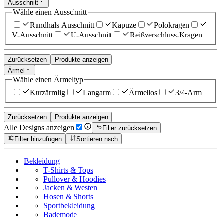
Ausschnitt
Wähle einen Ausschnitt
Rundhals Ausschnitt
Kapuze
Polokragen
V-Ausschnitt
U-Ausschnitt
Reißverschluss-Kragen
Zurücksetzen
Produkte anzeigen
Ärmel
Wähle einen Ärmeltyp
Kurzärmlig
Langarm
Ärmellos
3/4-Arm
Zurücksetzen
Produkte anzeigen
Alle Designs anzeigen
Filter zurücksetzen
Filter hinzufügen
Sortieren nach
Bekleidung
T-Shirts & Tops
Pullover & Hoodies
Jacken & Westen
Hosen & Shorts
Sportbekleidung
Bademode