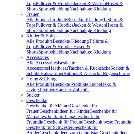
Tops
Pullover & Hoodies
Jacken & Westen
Hosen &
Shorts
Sportbekleidung
Nachhaltige Kleidung
Frauen
Alle Frauen Produkte
Bestickte Kleidung
T-Shirts &
Tops
Pullover & Hoodies
Jacken & Westen
Hosen &
Shorts
Sportbekleidung
Nachhaltige Kleidung
Kinder & Babys
Alle Produkte
Bestickte Kleidung
T-Shirts &
Tops
Pullover & Hoodies
Hosen &
Shorts
Sportbekleidung
Nachhaltige Kleidung
Accessoires
Alle Accessoires
Bestickte
Accessoires
Headwear
Taschen & Rucksäcke
Socken &
Schuhe
Halswärmer
Buttons & Anstecker
Regenschirme
Home & Living
Alle Produkte
Bestickte Produkte
Küche
Deko &
Living
Textilien
Haustier-Zubehör
Sticker
Geschenke
Geschenke für Männer
Geschenke für
Frauen
Geschenkideen für Kinder
Geschenke für
Mama
Geschenk für Papa
Geschenk für
Freundin
Geschenk für Freund
Geschenk beste Freundin
Geschenk für Schwester
Geschenk für
Bruder
Geschenkideen zum Geburtstag
Geschenkideen