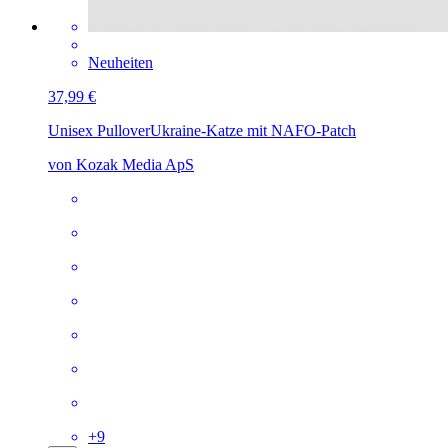
Neuheiten
37,99 €
Unisex Pullover
Ukraine-Katze mit NAFO-Patch
von Kozak Media ApS
+
9