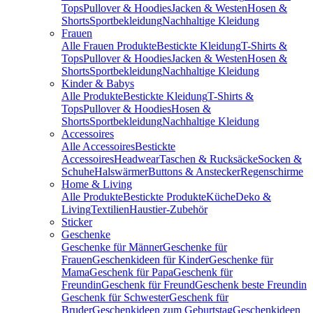
Tops
Pullover & Hoodies
Jacken & Westen
Hosen &
Shorts
Sportbekleidung
Nachhaltige Kleidung
Frauen
Alle Frauen Produkte
Bestickte Kleidung
T-Shirts &
Tops
Pullover & Hoodies
Jacken & Westen
Hosen &
Shorts
Sportbekleidung
Nachhaltige Kleidung
Kinder & Babys
Alle Produkte
Bestickte Kleidung
T-Shirts &
Tops
Pullover & Hoodies
Hosen &
Shorts
Sportbekleidung
Nachhaltige Kleidung
Accessoires
Alle Accessoires
Bestickte
Accessoires
Headwear
Taschen & Rucksäcke
Socken &
Schuhe
Halswärmer
Buttons & Anstecker
Regenschirme
Home & Living
Alle Produkte
Bestickte Produkte
Küche
Deko &
Living
Textilien
Haustier-Zubehör
Sticker
Geschenke
Geschenke für Männer
Geschenke für
Frauen
Geschenkideen für Kinder
Geschenke für
Mama
Geschenk für Papa
Geschenk für
Freundin
Geschenk für Freund
Geschenk beste Freundin
Geschenk für Schwester
Geschenk für
Bruder
Geschenkideen zum Geburtstag
Geschenkideen