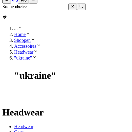
0
0
Suche
...
Home
Shoppen
Accessoires
Headwear
"ukraine"
"
ukraine
"
Headwear
Headwear
Caps