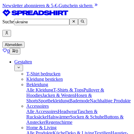
Newsletter abonnieren & 5-€-Gutschein sichern
Suche
Abmelden
0
0
Gestalten
T-Shirt bedrucken
Kleidung besticken
Bekleidung
Alle Kleidung
T-Shirts & Tops
Pullover &
Hoodies
Jacken & Westen
Hosen &
Shorts
Sportbekleidung
Bademode
Nachhaltige Produkte
Accessoires
Alle Accessoires
Headwear
Taschen &
Rucksäcke
Halswärmer
Socken & Schuhe
Buttons &
Anstecker
Regenschirme
Home & Living
Alle Produkte
Küche
Deko & Living
Textilien
Haustier-