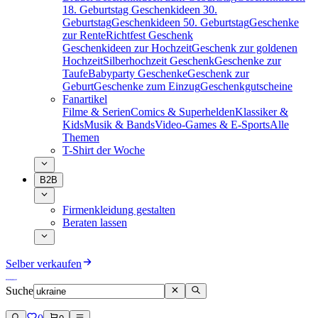
18. Geburtstag
Geschenkideen 30.
Geburtstag
Geschenkideen 50. Geburtstag
Geschenke
zur Rente
Richtfest Geschenk
Geschenkideen zur Hochzeit
Geschenk zur goldenen
Hochzeit
Silberhochzeit Geschenk
Geschenke zur
Taufe
Babyparty Geschenke
Geschenk zur
Geburt
Geschenke zum Einzug
Geschenkgutscheine
Fanartikel
Filme & Serien
Comics & Superhelden
Klassiker &
Kids
Musik & Bands
Video-Games & E-Sports
Alle
Themen
T-Shirt der Woche
B2B
Firmenkleidung gestalten
Beraten lassen
Selber verkaufen
Suche