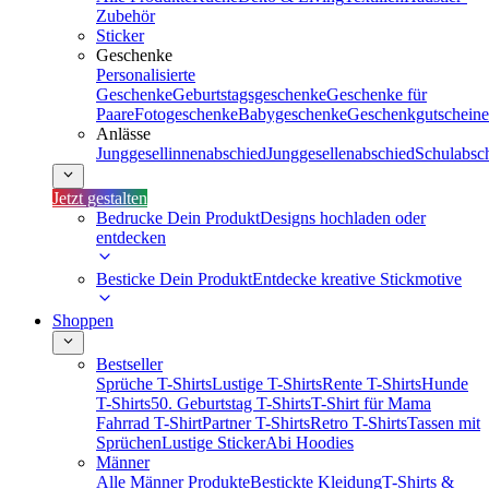
Zubehör
Sticker
Geschenke
Personalisierte
Geschenke
Geburtstagsgeschenke
Geschenke für
Paare
Fotogeschenke
Babygeschenke
Geschenkgutscheine
Anlässe
Junggesellinnenabschied
Junggesellenabschied
Schulabsc
Jetzt gestalten
Bedrucke Dein Produkt
Designs hochladen oder
entdecken
Besticke Dein Produkt
Entdecke kreative Stickmotive
Shoppen
Bestseller
Sprüche T-Shirts
Lustige T-Shirts
Rente T-Shirts
Hunde
T-Shirts
50. Geburtstag T-Shirts
T-Shirt für Mama
Fahrrad T-Shirt
Partner T-Shirts
Retro T-Shirts
Tassen mit
Sprüchen
Lustige Sticker
Abi Hoodies
Männer
Alle Männer Produkte
Bestickte Kleidung
T-Shirts &