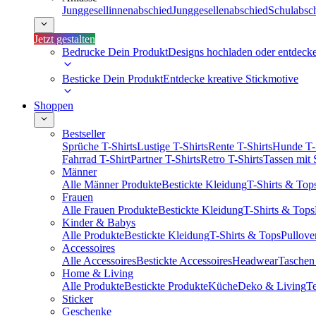
Junggesellinnenabschied
Junggesellenabschied
Schulabsc
Jetzt gestalten
Bedrucke Dein Produkt
Designs hochladen oder entdeck
Besticke Dein Produkt
Entdecke kreative Stickmotive
Shoppen
Bestseller
Sprüche T-Shirts
Lustige T-Shirts
Rente T-Shirts
Hunde T-
Fahrrad T-Shirt
Partner T-Shirts
Retro T-Shirts
Tassen mit
Männer
Alle Männer Produkte
Bestickte Kleidung
T-Shirts & Top
Frauen
Alle Frauen Produkte
Bestickte Kleidung
T-Shirts & Tops
Kinder & Babys
Alle Produkte
Bestickte Kleidung
T-Shirts & Tops
Pullove
Accessoires
Alle Accessoires
Bestickte Accessoires
Headwear
Taschen
Home & Living
Alle Produkte
Bestickte Produkte
Küche
Deko & Living
Te
Sticker
Geschenke