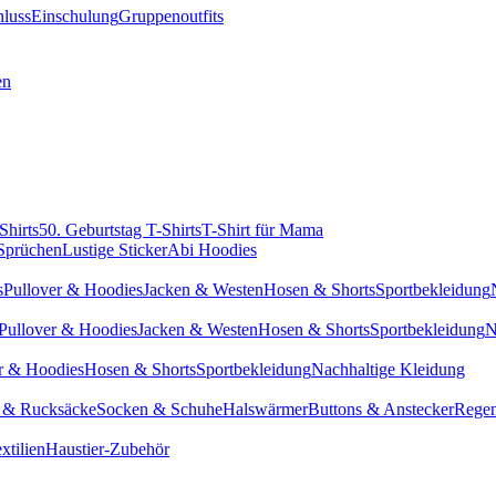
hluss
Einschulung
Gruppenoutfits
en
Shirts
50. Geburtstag T-Shirts
T-Shirt für Mama
 Sprüchen
Lustige Sticker
Abi Hoodies
s
Pullover & Hoodies
Jacken & Westen
Hosen & Shorts
Sportbekleidung
Pullover & Hoodies
Jacken & Westen
Hosen & Shorts
Sportbekleidung
N
r & Hoodies
Hosen & Shorts
Sportbekleidung
Nachhaltige Kleidung
 & Rucksäcke
Socken & Schuhe
Halswärmer
Buttons & Anstecker
Regen
xtilien
Haustier-Zubehör