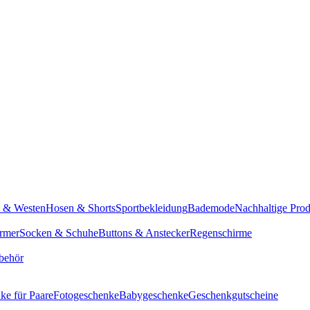
n & Westen
Hosen & Shorts
Sportbekleidung
Bademode
Nachhaltige Pro
rmer
Socken & Schuhe
Buttons & Anstecker
Regenschirme
behör
ke für Paare
Fotogeschenke
Babygeschenke
Geschenkgutscheine