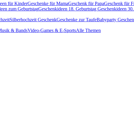
een für Kinder
Geschenke für Mama
Geschenk für Papa
Geschenk für F
een zum Geburtstag
Geschenkideen 18. Geburtstag
Geschenkideen 30.
hzeit
Silberhochzeit Geschenk
Geschenke zur Taufe
Babyparty Gesche
usik & Bands
Video-Games & E-Sports
Alle Themen