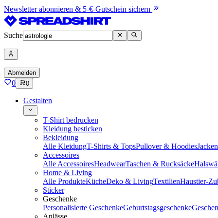
Newsletter abonnieren & 5-€-Gutschein sichern
Suche
Abmelden
0
0
Gestalten
T-Shirt bedrucken
Kleidung besticken
Bekleidung
Alle Kleidung
T-Shirts & Tops
Pullover & Hoodies
Jacke
Accessoires
Alle Accessoires
Headwear
Taschen & Rucksäcke
Halswä
Home & Living
Alle Produkte
Küche
Deko & Living
Textilien
Haustier-Zu
Sticker
Geschenke
Personalisierte Geschenke
Geburtstagsgeschenke
Geschen
Anlässe