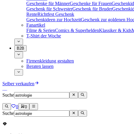
Geschenke für Männer
Geschenke für Frauen
Geschenkid
Geschenk für Schwester
Geschenk für Bruder
Geschenkid
Rente
Richtfest Geschenk
Geschenkideen zur Hochzeit
Geschenk zur goldenen Hoc
Fanartikel
Filme & Serien
Comics & Superhelden
Klassiker & Kids
M
T-Shirt der Woche
B2B
Firmenkleidung gestalten
Beraten lassen
Selber verkaufen
Suche
0
0
Suche