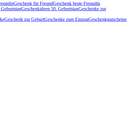
reundin
Geschenk für Freund
Geschenk beste Freundin
 Geburtstag
Geschenkideen 50. Geburtstag
Geschenke zur
nke
Geschenk zur Geburt
Geschenke zum Einzug
Geschenkgutscheine