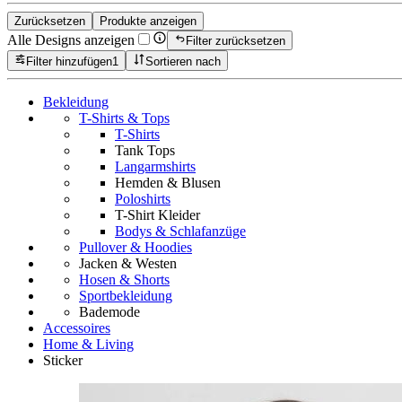
Zurücksetzen
Produkte anzeigen
Alle Designs anzeigen
Filter zurücksetzen
Filter hinzufügen
1
Sortieren nach
Bekleidung
T-Shirts & Tops
T-Shirts
Tank Tops
Langarmshirts
Hemden & Blusen
Poloshirts
T-Shirt Kleider
Bodys & Schlafanzüge
Pullover & Hoodies
Jacken & Westen
Hosen & Shorts
Sportbekleidung
Bademode
Accessoires
Home & Living
Sticker