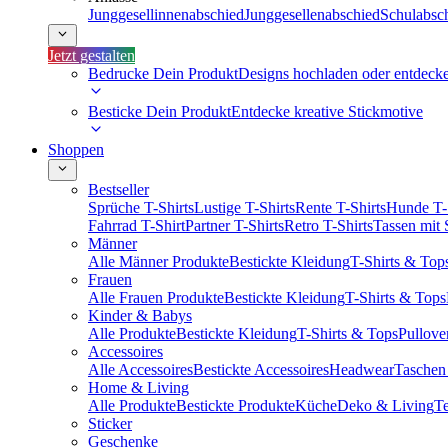
Junggesellinnenabschied
Junggesellenabschied
Schulabsc
Jetzt gestalten
Bedrucke Dein Produkt
Designs hochladen oder entdeck
Besticke Dein Produkt
Entdecke kreative Stickmotive
Shoppen
Bestseller
Sprüche T-Shirts
Lustige T-Shirts
Rente T-Shirts
Hunde T-
Fahrrad T-Shirt
Partner T-Shirts
Retro T-Shirts
Tassen mit
Männer
Alle Männer Produkte
Bestickte Kleidung
T-Shirts & Top
Frauen
Alle Frauen Produkte
Bestickte Kleidung
T-Shirts & Tops
Kinder & Babys
Alle Produkte
Bestickte Kleidung
T-Shirts & Tops
Pullove
Accessoires
Alle Accessoires
Bestickte Accessoires
Headwear
Taschen
Home & Living
Alle Produkte
Bestickte Produkte
Küche
Deko & Living
Te
Sticker
Geschenke