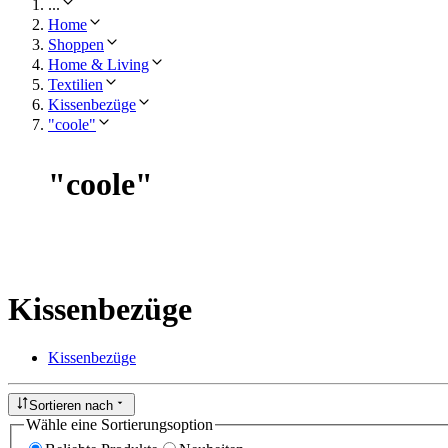
...
Home
Shoppen
Home & Living
Textilien
Kissenbezüge
"coole"
"
coole
"
Kissenbezüge
Kissenbezüge
Sortieren nach
Wähle eine Sortierungsoption