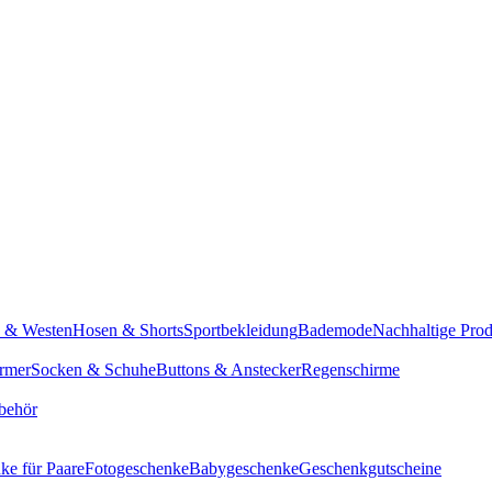
n & Westen
Hosen & Shorts
Sportbekleidung
Bademode
Nachhaltige Pro
rmer
Socken & Schuhe
Buttons & Anstecker
Regenschirme
behör
ke für Paare
Fotogeschenke
Babygeschenke
Geschenkgutscheine