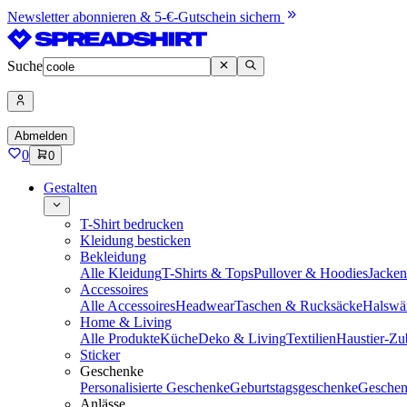
Newsletter abonnieren & 5-€-Gutschein sichern
Suche
Abmelden
0
0
Gestalten
T-Shirt bedrucken
Kleidung besticken
Bekleidung
Alle Kleidung
T-Shirts & Tops
Pullover & Hoodies
Jacke
Accessoires
Alle Accessoires
Headwear
Taschen & Rucksäcke
Halswä
Home & Living
Alle Produkte
Küche
Deko & Living
Textilien
Haustier-Zu
Sticker
Geschenke
Personalisierte Geschenke
Geburtstagsgeschenke
Geschen
Anlässe