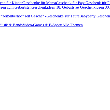
een für Kinder
Geschenke für Mama
Geschenk für Papa
Geschenk für F
een zum Geburtstag
Geschenkideen 18. Geburtstag
Geschenkideen 30.
hzeit
Silberhochzeit Geschenk
Geschenke zur Taufe
Babyparty Gesche
usik & Bands
Video-Games & E-Sports
Alle Themen