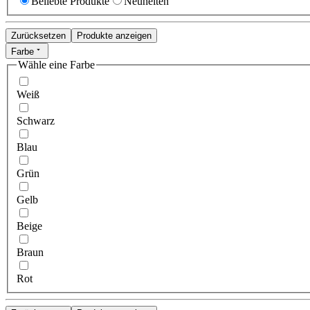
Beliebte Produkte
Neuheiten
Zurücksetzen
Produkte anzeigen
Farbe
Wähle eine Farbe
Weiß
Schwarz
Blau
Grün
Gelb
Beige
Braun
Rot