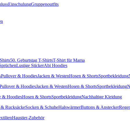
hluss
Einschulung
Gruppenoutfits
en
Shirts
50. Geburtstag T-Shirts
T-Shirt für Mama
 Sprüchen
Lustige Sticker
Abi Hoodies
s
Pullover & Hoodies
Jacken & Westen
Hosen & Shorts
Sportbekleidung
Pullover & Hoodies
Jacken & Westen
Hosen & Shorts
Sportbekleidung
N
r & Hoodies
Hosen & Shorts
Sportbekleidung
Nachhaltige Kleidung
 & Rucksäcke
Socken & Schuhe
Halswärmer
Buttons & Anstecker
Regen
xtilien
Haustier-Zubehör