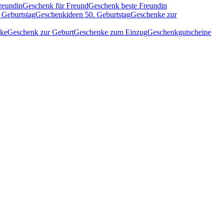
reundin
Geschenk für Freund
Geschenk beste Freundin
 Geburtstag
Geschenkideen 50. Geburtstag
Geschenke zur
nke
Geschenk zur Geburt
Geschenke zum Einzug
Geschenkgutscheine