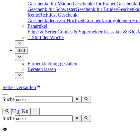
Geschenke für Männer
Geschenke für Frauen
Geschenkid
Geschenk für Schwester
Geschenk für Bruder
Geschenkid
Rente
Richtfest Geschenk
Geschenkideen zur Hochzeit
Geschenk zur goldenen Hoc
Fanartikel
Filme & Serien
Comics & Superhelden
Klassiker & Kids
M
T-Shirt der Woche
B2B
Firmenkleidung gestalten
Beraten lassen
Selber verkaufen
Suche
0
0
Suche