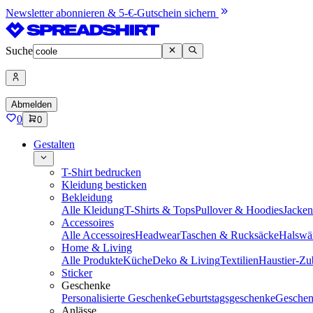
Newsletter abonnieren & 5-€-Gutschein sichern
Suche
Abmelden
0
0
Gestalten
T-Shirt bedrucken
Kleidung besticken
Bekleidung
Alle Kleidung
T-Shirts & Tops
Pullover & Hoodies
Jacke
Accessoires
Alle Accessoires
Headwear
Taschen & Rucksäcke
Halswä
Home & Living
Alle Produkte
Küche
Deko & Living
Textilien
Haustier-Zu
Sticker
Geschenke
Personalisierte Geschenke
Geburtstagsgeschenke
Geschen
Anlässe