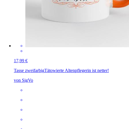
17,99 €
Tasse zweifarbig
Tätowierte Altenpflegerin ist netter!
von SigVo