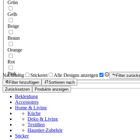
Grün
Gelb
Beige
Braun
Orange
Rot
Pink
Nachhaltig
Stickerei
Alle Designs anzeigen
Filter zurück
Filter hinzufügen
Sortieren nach
Zurücksetzen
Produkte anzeigen
Bekleidung
Accessoires
Home & Living
Küche
Deko & Living
Textilien
Haustier-Zubehör
Sticker