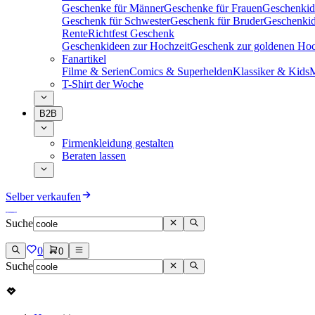
Geschenke für Männer
Geschenke für Frauen
Geschenkid
Geschenk für Schwester
Geschenk für Bruder
Geschenkid
Rente
Richtfest Geschenk
Geschenkideen zur Hochzeit
Geschenk zur goldenen Hoc
Fanartikel
Filme & Serien
Comics & Superhelden
Klassiker & Kids
M
T-Shirt der Woche
B2B
Firmenkleidung gestalten
Beraten lassen
Selber verkaufen
Suche
0
0
Suche