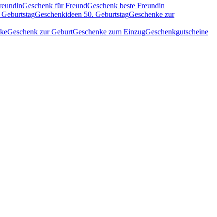
reundin
Geschenk für Freund
Geschenk beste Freundin
 Geburtstag
Geschenkideen 50. Geburtstag
Geschenke zur
nke
Geschenk zur Geburt
Geschenke zum Einzug
Geschenkgutscheine