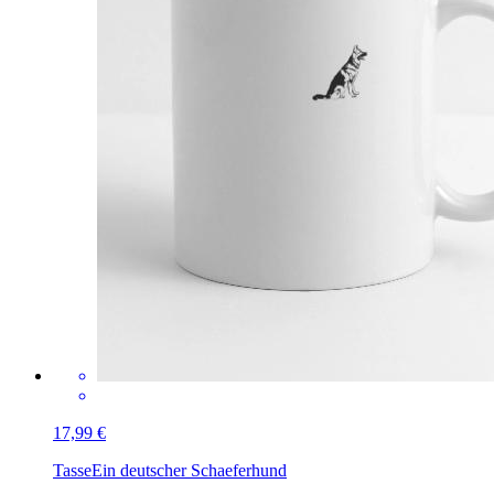
17,99 €
Tasse
Ein deutscher Schaeferhund