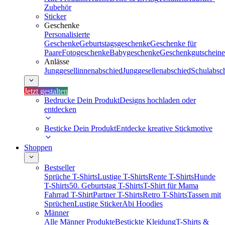
Zubehör
Sticker
Geschenke
Personalisierte
Geschenke
Geburtstagsgeschenke
Geschenke für
Paare
Fotogeschenke
Babygeschenke
Geschenkgutscheine
Anlässe
Junggesellinnenabschied
Junggesellenabschied
Schulabsc
Jetzt gestalten
Bedrucke Dein Produkt
Designs hochladen oder
entdecken
Besticke Dein Produkt
Entdecke kreative Stickmotive
Shoppen
Bestseller
Sprüche T-Shirts
Lustige T-Shirts
Rente T-Shirts
Hunde
T-Shirts
50. Geburtstag T-Shirts
T-Shirt für Mama
Fahrrad T-Shirt
Partner T-Shirts
Retro T-Shirts
Tassen mit
Sprüchen
Lustige Sticker
Abi Hoodies
Männer
Alle Männer Produkte
Bestickte Kleidung
T-Shirts &