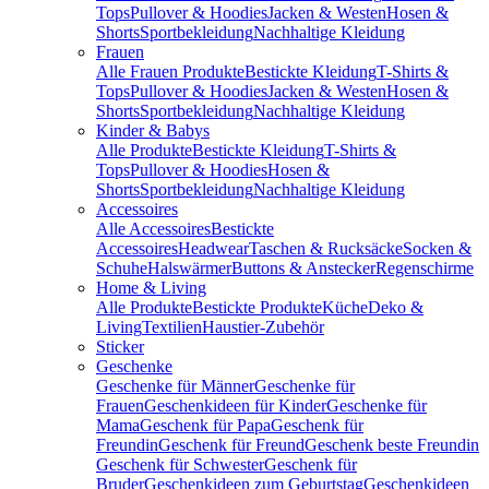
Tops
Pullover & Hoodies
Jacken & Westen
Hosen &
Shorts
Sportbekleidung
Nachhaltige Kleidung
Frauen
Alle Frauen Produkte
Bestickte Kleidung
T-Shirts &
Tops
Pullover & Hoodies
Jacken & Westen
Hosen &
Shorts
Sportbekleidung
Nachhaltige Kleidung
Kinder & Babys
Alle Produkte
Bestickte Kleidung
T-Shirts &
Tops
Pullover & Hoodies
Hosen &
Shorts
Sportbekleidung
Nachhaltige Kleidung
Accessoires
Alle Accessoires
Bestickte
Accessoires
Headwear
Taschen & Rucksäcke
Socken &
Schuhe
Halswärmer
Buttons & Anstecker
Regenschirme
Home & Living
Alle Produkte
Bestickte Produkte
Küche
Deko &
Living
Textilien
Haustier-Zubehör
Sticker
Geschenke
Geschenke für Männer
Geschenke für
Frauen
Geschenkideen für Kinder
Geschenke für
Mama
Geschenk für Papa
Geschenk für
Freundin
Geschenk für Freund
Geschenk beste Freundin
Geschenk für Schwester
Geschenk für
Bruder
Geschenkideen zum Geburtstag
Geschenkideen