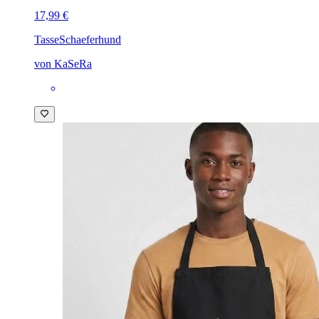
17,99 €
Tasse
Schaeferhund
von KaSeRa