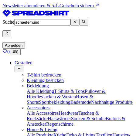
Newsletter abonnieren & 5-€-Gutschein sichern
Suche
Abmelden
0
0
Gestalten
T-Shirt bedrucken
Kleidung besticken
Bekleidung
Alle Kleidung
T-Shirts & Tops
Pullover &
Hoodies
Jacken & Westen
Hosen &
Shorts
Sportbekleidung
Bademode
Nachhaltige Produkte
Accessoires
Alle Accessoires
Headwear
Taschen &
Rucksäcke
Halswärmer
Socken & Schuhe
Buttons &
Anstecker
Regenschirme
Home & Living
Alle Produkte
Küche
Deko & Living
Textilien
Haustier-