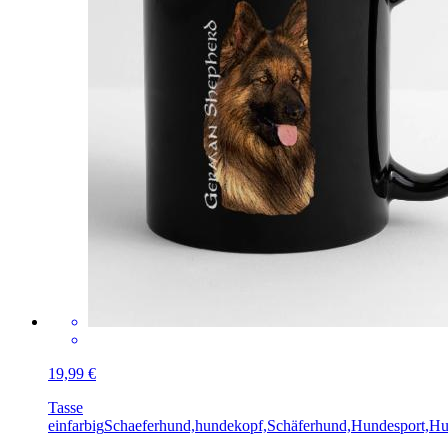
19,99 €
Tasse
einfarbig
Schaeferhund,hundekopf,Schäferhund,Hundesport,H