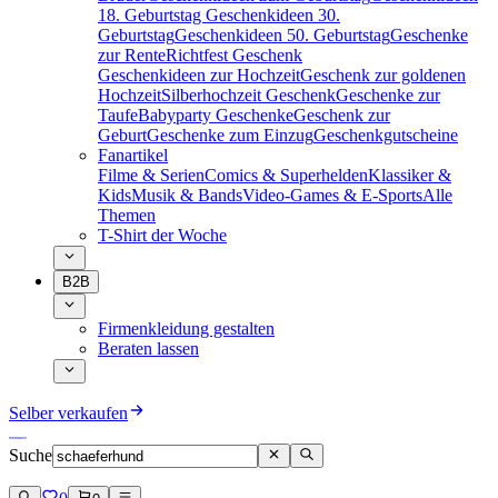
18. Geburtstag
Geschenkideen 30.
Geburtstag
Geschenkideen 50. Geburtstag
Geschenke
zur Rente
Richtfest Geschenk
Geschenkideen zur Hochzeit
Geschenk zur goldenen
Hochzeit
Silberhochzeit Geschenk
Geschenke zur
Taufe
Babyparty Geschenke
Geschenk zur
Geburt
Geschenke zum Einzug
Geschenkgutscheine
Fanartikel
Filme & Serien
Comics & Superhelden
Klassiker &
Kids
Musik & Bands
Video-Games & E-Sports
Alle
Themen
T-Shirt der Woche
B2B
Firmenkleidung gestalten
Beraten lassen
Selber verkaufen
Suche