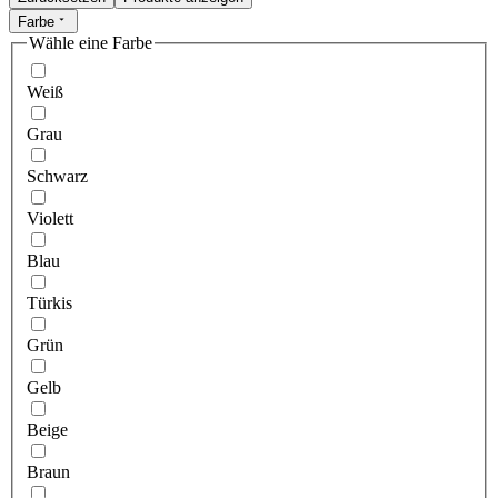
Farbe
Wähle eine Farbe
Weiß
Grau
Schwarz
Violett
Blau
Türkis
Grün
Gelb
Beige
Braun