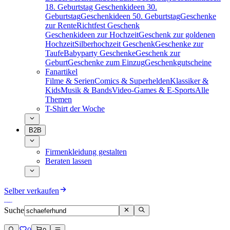
18. Geburtstag
Geschenkideen 30.
Geburtstag
Geschenkideen 50. Geburtstag
Geschenke
zur Rente
Richtfest Geschenk
Geschenkideen zur Hochzeit
Geschenk zur goldenen
Hochzeit
Silberhochzeit Geschenk
Geschenke zur
Taufe
Babyparty Geschenke
Geschenk zur
Geburt
Geschenke zum Einzug
Geschenkgutscheine
Fanartikel
Filme & Serien
Comics & Superhelden
Klassiker &
Kids
Musik & Bands
Video-Games & E-Sports
Alle
Themen
T-Shirt der Woche
B2B
Firmenkleidung gestalten
Beraten lassen
Selber verkaufen
Suche