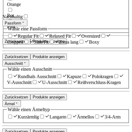
Orange
Rot
Nachhaltig
Passform
Pink
Wähle eine Passform
Regular Fit
Relaxed Fit
Oversized
Zurücksetzen
Produkte anzeigen
Cropped
Slim Fit
Extra lang
Boxy
Zurücksetzen
Produkte anzeigen
Ausschnitt
Wähle einen Ausschnitt
Rundhals Ausschnitt
Kapuze
Polokragen
V-Ausschnitt
U-Ausschnitt
Reißverschluss-Kragen
Zurücksetzen
Produkte anzeigen
Ärmel
Wähle einen Ärmeltyp
Kurzärmlig
Langarm
Ärmellos
3/4-Arm
Zurücksetzen
Produkte anzeigen