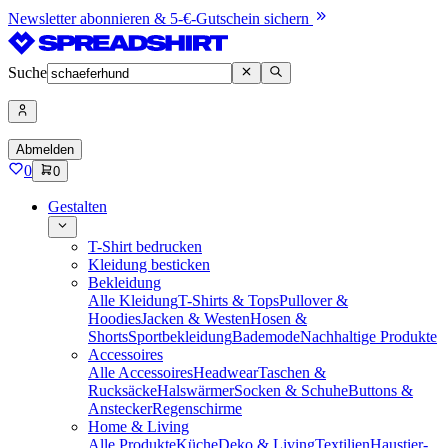
Newsletter abonnieren & 5-€-Gutschein sichern
Suche
Abmelden
0
0
Gestalten
T-Shirt bedrucken
Kleidung besticken
Bekleidung
Alle Kleidung
T-Shirts & Tops
Pullover &
Hoodies
Jacken & Westen
Hosen &
Shorts
Sportbekleidung
Bademode
Nachhaltige Produkte
Accessoires
Alle Accessoires
Headwear
Taschen &
Rucksäcke
Halswärmer
Socken & Schuhe
Buttons &
Anstecker
Regenschirme
Home & Living
Alle Produkte
Küche
Deko & Living
Textilien
Haustier-