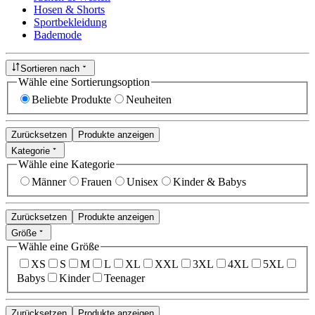
Hosen & Shorts
Sportbekleidung
Bademode
Sortieren nach
Wähle eine Sortierungsoption
Beliebte Produkte
Neuheiten
Zurücksetzen
Produkte anzeigen
Kategorie
Wähle eine Kategorie
Männer
Frauen
Unisex
Kinder & Babys
Zurücksetzen
Produkte anzeigen
Größe
Wähle eine Größe
XS
S
M
L
XL
XXL
3XL
4XL
5XL
Babys
Kinder
Teenager
Zurücksetzen
Produkte anzeigen