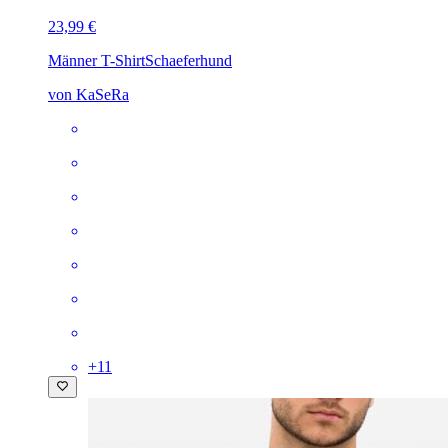
23,99 €
Männer T-Shirt
Schaeferhund
von KaSeRa
+
11