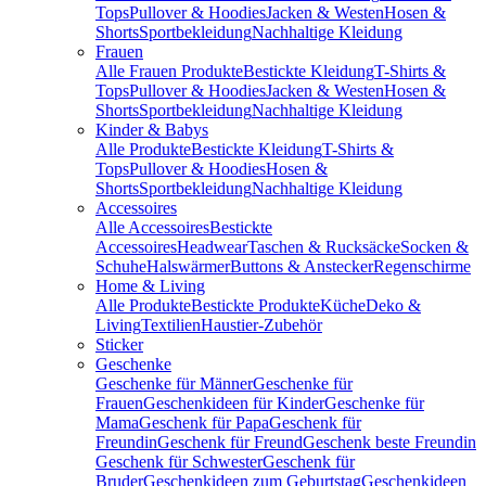
Tops
Pullover & Hoodies
Jacken & Westen
Hosen &
Shorts
Sportbekleidung
Nachhaltige Kleidung
Frauen
Alle Frauen Produkte
Bestickte Kleidung
T-Shirts &
Tops
Pullover & Hoodies
Jacken & Westen
Hosen &
Shorts
Sportbekleidung
Nachhaltige Kleidung
Kinder & Babys
Alle Produkte
Bestickte Kleidung
T-Shirts &
Tops
Pullover & Hoodies
Hosen &
Shorts
Sportbekleidung
Nachhaltige Kleidung
Accessoires
Alle Accessoires
Bestickte
Accessoires
Headwear
Taschen & Rucksäcke
Socken &
Schuhe
Halswärmer
Buttons & Anstecker
Regenschirme
Home & Living
Alle Produkte
Bestickte Produkte
Küche
Deko &
Living
Textilien
Haustier-Zubehör
Sticker
Geschenke
Geschenke für Männer
Geschenke für
Frauen
Geschenkideen für Kinder
Geschenke für
Mama
Geschenk für Papa
Geschenk für
Freundin
Geschenk für Freund
Geschenk beste Freundin
Geschenk für Schwester
Geschenk für
Bruder
Geschenkideen zum Geburtstag
Geschenkideen