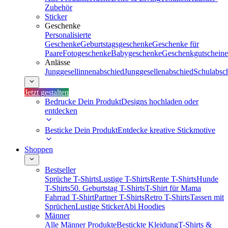
Zubehör
Sticker
Geschenke
Personalisierte
Geschenke
Geburtstagsgeschenke
Geschenke für
Paare
Fotogeschenke
Babygeschenke
Geschenkgutscheine
Anlässe
Junggesellinnenabschied
Junggesellenabschied
Schulabsc
Jetzt gestalten
Bedrucke Dein Produkt
Designs hochladen oder
entdecken
Besticke Dein Produkt
Entdecke kreative Stickmotive
Shoppen
Bestseller
Sprüche T-Shirts
Lustige T-Shirts
Rente T-Shirts
Hunde
T-Shirts
50. Geburtstag T-Shirts
T-Shirt für Mama
Fahrrad T-Shirt
Partner T-Shirts
Retro T-Shirts
Tassen mit
Sprüchen
Lustige Sticker
Abi Hoodies
Männer
Alle Männer Produkte
Bestickte Kleidung
T-Shirts &