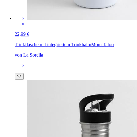
22,99 €
Trinkflasche mit integriertem Trinkhalm
Mom Tatoo
von La Sorella