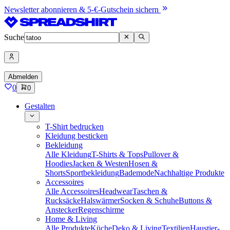
Newsletter abonnieren & 5-€-Gutschein sichern
Suche
Abmelden
0
0
Gestalten
T-Shirt bedrucken
Kleidung besticken
Bekleidung
Alle Kleidung
T-Shirts & Tops
Pullover &
Hoodies
Jacken & Westen
Hosen &
Shorts
Sportbekleidung
Bademode
Nachhaltige Produkte
Accessoires
Alle Accessoires
Headwear
Taschen &
Rucksäcke
Halswärmer
Socken & Schuhe
Buttons &
Anstecker
Regenschirme
Home & Living
Alle Produkte
Küche
Deko & Living
Textilien
Haustier-