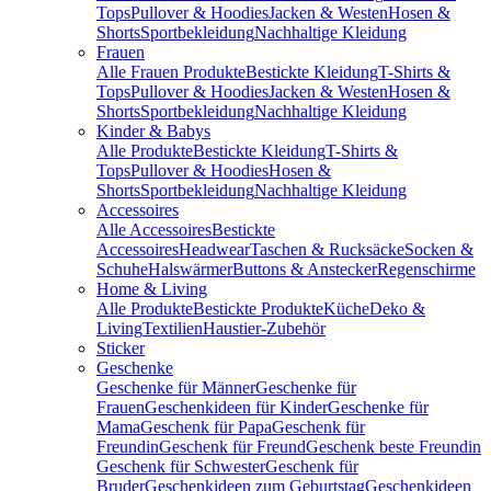
Tops
Pullover & Hoodies
Jacken & Westen
Hosen &
Shorts
Sportbekleidung
Nachhaltige Kleidung
Frauen
Alle Frauen Produkte
Bestickte Kleidung
T-Shirts &
Tops
Pullover & Hoodies
Jacken & Westen
Hosen &
Shorts
Sportbekleidung
Nachhaltige Kleidung
Kinder & Babys
Alle Produkte
Bestickte Kleidung
T-Shirts &
Tops
Pullover & Hoodies
Hosen &
Shorts
Sportbekleidung
Nachhaltige Kleidung
Accessoires
Alle Accessoires
Bestickte
Accessoires
Headwear
Taschen & Rucksäcke
Socken &
Schuhe
Halswärmer
Buttons & Anstecker
Regenschirme
Home & Living
Alle Produkte
Bestickte Produkte
Küche
Deko &
Living
Textilien
Haustier-Zubehör
Sticker
Geschenke
Geschenke für Männer
Geschenke für
Frauen
Geschenkideen für Kinder
Geschenke für
Mama
Geschenk für Papa
Geschenk für
Freundin
Geschenk für Freund
Geschenk beste Freundin
Geschenk für Schwester
Geschenk für
Bruder
Geschenkideen zum Geburtstag
Geschenkideen