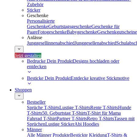
Zubehör
Sticker
Geschenke
Personalisierte
Geschenke
Geburtstagsgeschenke
Geschenke für
Paare
Fotogeschenke
Babygeschenke
Geschenkgutscheine
Anlässe
Junggesellinnenabschied
Junggesellenabschied
Schulabsc
Jetzt gestalten
Bedrucke Dein Produkt
Designs hochladen oder
entdecken
Besticke Dein Produkt
Entdecke kreative Stickmotive
Shoppen
Bestseller
Sprüche T-Shirts
Lustige T-Shirts
Rente T-Shirts
Hunde
T-Shirts
50. Geburtstag T-Shirts
T-Shirt für Mama
Fahrrad T-Shirt
Partner T-Shirts
Retro T-Shirts
Tassen mit
Sprüchen
Lustige Sticker
Abi Hoodies
Männer
Alle Männer Produkte
Bestickte Kleidung
T-Shirts &