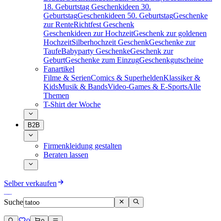
18. Geburtstag
Geschenkideen 30.
Geburtstag
Geschenkideen 50. Geburtstag
Geschenke
zur Rente
Richtfest Geschenk
Geschenkideen zur Hochzeit
Geschenk zur goldenen
Hochzeit
Silberhochzeit Geschenk
Geschenke zur
Taufe
Babyparty Geschenke
Geschenk zur
Geburt
Geschenke zum Einzug
Geschenkgutscheine
Fanartikel
Filme & Serien
Comics & Superhelden
Klassiker &
Kids
Musik & Bands
Video-Games & E-Sports
Alle
Themen
T-Shirt der Woche
B2B
Firmenkleidung gestalten
Beraten lassen
Selber verkaufen
Suche