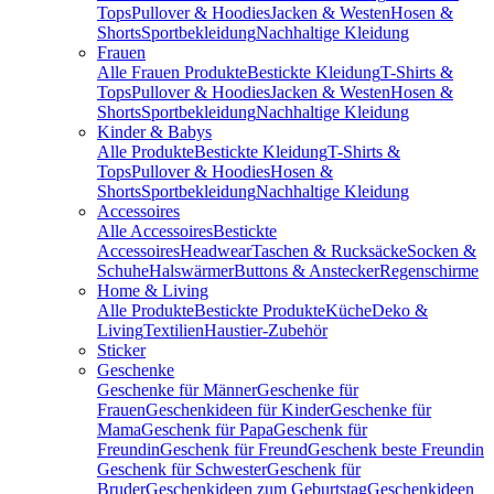
Tops
Pullover & Hoodies
Jacken & Westen
Hosen &
Shorts
Sportbekleidung
Nachhaltige Kleidung
Frauen
Alle Frauen Produkte
Bestickte Kleidung
T-Shirts &
Tops
Pullover & Hoodies
Jacken & Westen
Hosen &
Shorts
Sportbekleidung
Nachhaltige Kleidung
Kinder & Babys
Alle Produkte
Bestickte Kleidung
T-Shirts &
Tops
Pullover & Hoodies
Hosen &
Shorts
Sportbekleidung
Nachhaltige Kleidung
Accessoires
Alle Accessoires
Bestickte
Accessoires
Headwear
Taschen & Rucksäcke
Socken &
Schuhe
Halswärmer
Buttons & Anstecker
Regenschirme
Home & Living
Alle Produkte
Bestickte Produkte
Küche
Deko &
Living
Textilien
Haustier-Zubehör
Sticker
Geschenke
Geschenke für Männer
Geschenke für
Frauen
Geschenkideen für Kinder
Geschenke für
Mama
Geschenk für Papa
Geschenk für
Freundin
Geschenk für Freund
Geschenk beste Freundin
Geschenk für Schwester
Geschenk für
Bruder
Geschenkideen zum Geburtstag
Geschenkideen