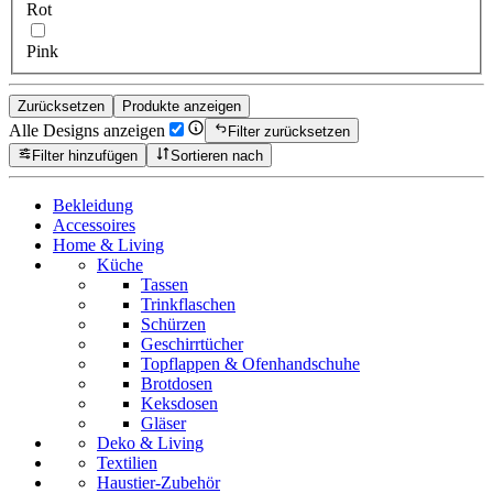
Rot
Pink
Zurücksetzen
Produkte anzeigen
Alle Designs anzeigen
Filter zurücksetzen
Filter hinzufügen
Sortieren nach
Bekleidung
Accessoires
Home & Living
Küche
Tassen
Trinkflaschen
Schürzen
Geschirrtücher
Topflappen & Ofenhandschuhe
Brotdosen
Keksdosen
Gläser
Deko & Living
Textilien
Haustier-Zubehör