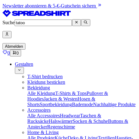
Newsletter abonnieren & 5-€-Gutschein sichern
Suche
Abmelden
0
0
Gestalten
T-Shirt bedrucken
Kleidung besticken
Bekleidung
Alle Kleidung
T-Shirts & Tops
Pullover &
Hoodies
Jacken & Westen
Hosen &
Shorts
Sportbekleidung
Bademode
Nachhaltige Produkte
Accessoires
Alle Accessoires
Headwear
Taschen &
Rucksäcke
Halswärmer
Socken & Schuhe
Buttons &
Anstecker
Regenschirme
Home & Living
Alle Produkte
Küche
Deko & Living
Textilien
Haustier-