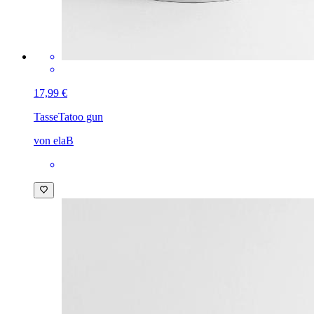
17,99 €
Tasse
Tatoo gun
von elaB