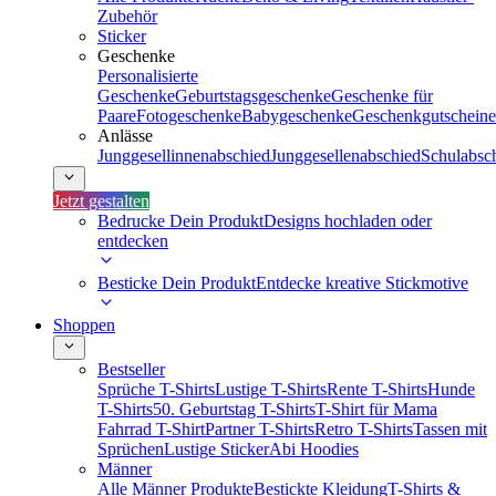
Zubehör
Sticker
Geschenke
Personalisierte
Geschenke
Geburtstagsgeschenke
Geschenke für
Paare
Fotogeschenke
Babygeschenke
Geschenkgutscheine
Anlässe
Junggesellinnenabschied
Junggesellenabschied
Schulabsc
Jetzt gestalten
Bedrucke Dein Produkt
Designs hochladen oder
entdecken
Besticke Dein Produkt
Entdecke kreative Stickmotive
Shoppen
Bestseller
Sprüche T-Shirts
Lustige T-Shirts
Rente T-Shirts
Hunde
T-Shirts
50. Geburtstag T-Shirts
T-Shirt für Mama
Fahrrad T-Shirt
Partner T-Shirts
Retro T-Shirts
Tassen mit
Sprüchen
Lustige Sticker
Abi Hoodies
Männer
Alle Männer Produkte
Bestickte Kleidung
T-Shirts &