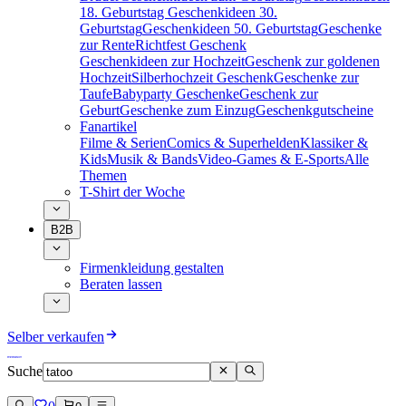
18. Geburtstag
Geschenkideen 30.
Geburtstag
Geschenkideen 50. Geburtstag
Geschenke
zur Rente
Richtfest Geschenk
Geschenkideen zur Hochzeit
Geschenk zur goldenen
Hochzeit
Silberhochzeit Geschenk
Geschenke zur
Taufe
Babyparty Geschenke
Geschenk zur
Geburt
Geschenke zum Einzug
Geschenkgutscheine
Fanartikel
Filme & Serien
Comics & Superhelden
Klassiker &
Kids
Musik & Bands
Video-Games & E-Sports
Alle
Themen
T-Shirt der Woche
B2B
Firmenkleidung gestalten
Beraten lassen
Selber verkaufen
Suche