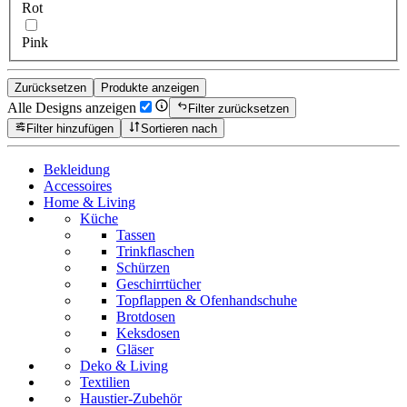
Rot
Pink
Zurücksetzen
Produkte anzeigen
Alle Designs anzeigen
Filter zurücksetzen
Filter hinzufügen
Sortieren nach
Bekleidung
Accessoires
Home & Living
Küche
Tassen
Trinkflaschen
Schürzen
Geschirrtücher
Topflappen & Ofenhandschuhe
Brotdosen
Keksdosen
Gläser
Deko & Living
Textilien
Haustier-Zubehör