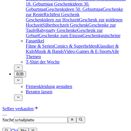
18. Geburtstag
Geschenkideen 30.
Geburtstag
Geschenkideen 50. Geburtstag
Geschenke
zur Rente
Richtfest Geschenk
Geschenkideen zur Hochzeit
Geschenk zur goldenen
Hochzeit
Silberhochzeit Geschenk
Geschenke zur
Taufe
Babyparty Geschenke
Geschenk zur
Geburt
Geschenke zum Einzug
Geschenkgutscheine
Fanartikel
Filme & Serien
Comics & Superhelden
Klassiker &
Kids
Musik & Bands
Video-Games & E-Sports
Alle
Themen
T-Shirt der Woche
B2B
Firmenkleidung gestalten
Beraten lassen
Selber verkaufen
Suche