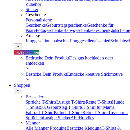
Zubehör
Sticker
Geschenke
Personalisierte
Geschenke
Geburtstagsgeschenke
Geschenke für
Paare
Fotogeschenke
Babygeschenke
Geschenkgutscheine
Anlässe
Junggesellinnenabschied
Junggesellenabschied
Schulabsc
Jetzt gestalten
Bedrucke Dein Produkt
Designs hochladen oder
entdecken
Besticke Dein Produkt
Entdecke kreative Stickmotive
Shoppen
Bestseller
Sprüche T-Shirts
Lustige T-Shirts
Rente T-Shirts
Hunde
T-Shirts
50. Geburtstag T-Shirts
T-Shirt für Mama
Fahrrad T-Shirt
Partner T-Shirts
Retro T-Shirts
Tassen mit
Sprüchen
Lustige Sticker
Abi Hoodies
Männer
Alle Männer Produkte
Bestickte Kleidung
T-Shirts &