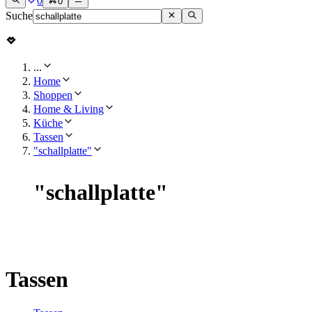
0
0
Suche
...
Home
Shoppen
Home & Living
Küche
Tassen
"schallplatte"
"
schallplatte
"
Tassen