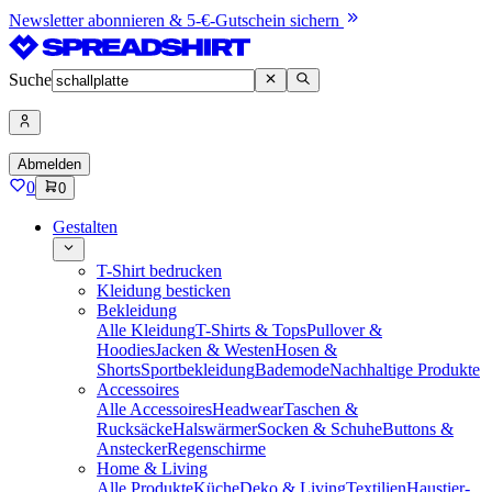
Newsletter abonnieren & 5-€-Gutschein sichern
Suche
Abmelden
0
0
Gestalten
T-Shirt bedrucken
Kleidung besticken
Bekleidung
Alle Kleidung
T-Shirts & Tops
Pullover &
Hoodies
Jacken & Westen
Hosen &
Shorts
Sportbekleidung
Bademode
Nachhaltige Produkte
Accessoires
Alle Accessoires
Headwear
Taschen &
Rucksäcke
Halswärmer
Socken & Schuhe
Buttons &
Anstecker
Regenschirme
Home & Living
Alle Produkte
Küche
Deko & Living
Textilien
Haustier-