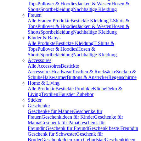
Tops
Pullover & Hoodies
Jacken & Westen
Hosen &
Shorts
Sportbekleidung
Nachhaltige Kleidung
Frauen
Alle Frauen Produkte
Bestickte Kleidung
T-Shirts &
Tops
Pullover & Hoodies
Jacken & Westen
Hosen &
Shorts
Sportbekleidung
Nachhaltige Kleidung
Kinder & Babys
Alle Produkte
Bestickte Kleidung
T-Shirts &
Tops
Pullover & Hoodies
Hosen &
Shorts
Sportbekleidung
Nachhaltige Kleidung
Accessoires
Alle Accessoires
Bestickte
Accessoires
Headwear
Taschen & Rucksäcke
Socken &
Schuhe
Halswärmer
Buttons & Anstecker
Regenschirme
Home & Living
Alle Produkte
Bestickte Produkte
Küche
Deko &
Living
Textilien
Haustier-Zubehör
Sticker
Geschenke
Geschenke für Männer
Geschenke für
Frauen
Geschenkideen für Kinder
Geschenke für
Mama
Geschenk für Papa
Geschenk für
Freundin
Geschenk für Freund
Geschenk beste Freundin
Geschenk für Schwester
Geschenk für
Bruder
Geschenkideen zum Geburtstag
Geschenkideen