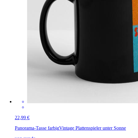
22,99 €
Panorama-Tasse farbig
Vintage Plattenspieler unter Sonne