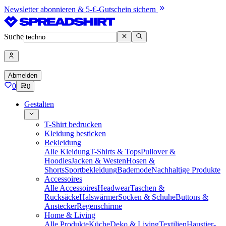
Newsletter abonnieren & 5-€-Gutschein sichern
Suche
Abmelden
0
0
Gestalten
T-Shirt bedrucken
Kleidung besticken
Bekleidung
Alle Kleidung
T-Shirts & Tops
Pullover &
Hoodies
Jacken & Westen
Hosen &
Shorts
Sportbekleidung
Bademode
Nachhaltige Produkte
Accessoires
Alle Accessoires
Headwear
Taschen &
Rucksäcke
Halswärmer
Socken & Schuhe
Buttons &
Anstecker
Regenschirme
Home & Living
Alle Produkte
Küche
Deko & Living
Textilien
Haustier-