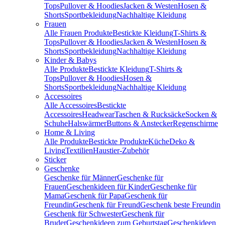
Tops
Pullover & Hoodies
Jacken & Westen
Hosen &
Shorts
Sportbekleidung
Nachhaltige Kleidung
Frauen
Alle Frauen Produkte
Bestickte Kleidung
T-Shirts &
Tops
Pullover & Hoodies
Jacken & Westen
Hosen &
Shorts
Sportbekleidung
Nachhaltige Kleidung
Kinder & Babys
Alle Produkte
Bestickte Kleidung
T-Shirts &
Tops
Pullover & Hoodies
Hosen &
Shorts
Sportbekleidung
Nachhaltige Kleidung
Accessoires
Alle Accessoires
Bestickte
Accessoires
Headwear
Taschen & Rucksäcke
Socken &
Schuhe
Halswärmer
Buttons & Anstecker
Regenschirme
Home & Living
Alle Produkte
Bestickte Produkte
Küche
Deko &
Living
Textilien
Haustier-Zubehör
Sticker
Geschenke
Geschenke für Männer
Geschenke für
Frauen
Geschenkideen für Kinder
Geschenke für
Mama
Geschenk für Papa
Geschenk für
Freundin
Geschenk für Freund
Geschenk beste Freundin
Geschenk für Schwester
Geschenk für
Bruder
Geschenkideen zum Geburtstag
Geschenkideen