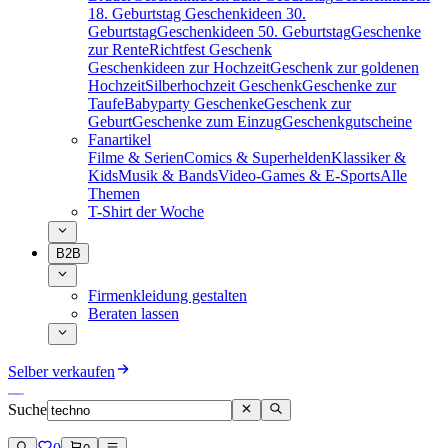
18. Geburtstag
Geschenkideen 30.
Geburtstag
Geschenkideen 50. Geburtstag
Geschenke
zur Rente
Richtfest Geschenk
Geschenkideen zur Hochzeit
Geschenk zur goldenen
Hochzeit
Silberhochzeit Geschenk
Geschenke zur
Taufe
Babyparty Geschenke
Geschenk zur
Geburt
Geschenke zum Einzug
Geschenkgutscheine
Fanartikel
Filme & Serien
Comics & Superhelden
Klassiker &
Kids
Musik & Bands
Video-Games & E-Sports
Alle
Themen
T-Shirt der Woche
B2B
Firmenkleidung gestalten
Beraten lassen
Selber verkaufen
Suche