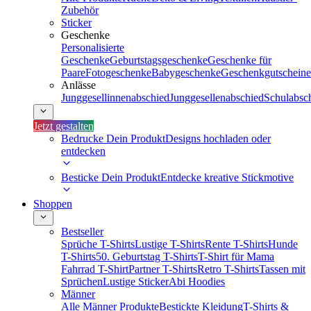
Zubehör
Sticker
Geschenke
Personalisierte
Geschenke
Geburtstagsgeschenke
Geschenke für
Paare
Fotogeschenke
Babygeschenke
Geschenkgutscheine
Anlässe
Junggesellinnenabschied
Junggesellenabschied
Schulabsc
Jetzt gestalten
Bedrucke Dein Produkt
Designs hochladen oder
entdecken
Besticke Dein Produkt
Entdecke kreative Stickmotive
Shoppen
Bestseller
Sprüche T-Shirts
Lustige T-Shirts
Rente T-Shirts
Hunde
T-Shirts
50. Geburtstag T-Shirts
T-Shirt für Mama
Fahrrad T-Shirt
Partner T-Shirts
Retro T-Shirts
Tassen mit
Sprüchen
Lustige Sticker
Abi Hoodies
Männer
Alle Männer Produkte
Bestickte Kleidung
T-Shirts &