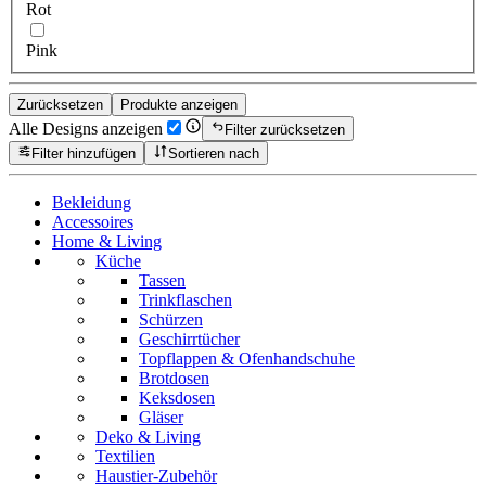
Rot
Pink
Zurücksetzen
Produkte anzeigen
Alle Designs anzeigen
Filter zurücksetzen
Filter hinzufügen
Sortieren nach
Bekleidung
Accessoires
Home & Living
Küche
Tassen
Trinkflaschen
Schürzen
Geschirrtücher
Topflappen & Ofenhandschuhe
Brotdosen
Keksdosen
Gläser
Deko & Living
Textilien
Haustier-Zubehör