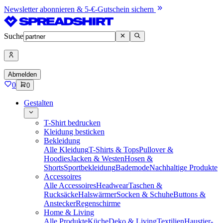
Newsletter abonnieren & 5-€-Gutschein sichern
Suche
Abmelden
0
0
Gestalten
T-Shirt bedrucken
Kleidung besticken
Bekleidung
Alle Kleidung
T-Shirts & Tops
Pullover &
Hoodies
Jacken & Westen
Hosen &
Shorts
Sportbekleidung
Bademode
Nachhaltige Produkte
Accessoires
Alle Accessoires
Headwear
Taschen &
Rucksäcke
Halswärmer
Socken & Schuhe
Buttons &
Anstecker
Regenschirme
Home & Living
Alle Produkte
Küche
Deko & Living
Textilien
Haustier-