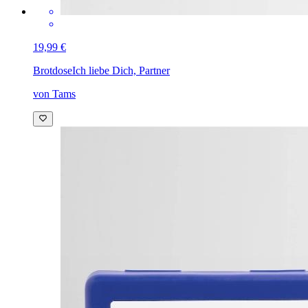
19,99 €
Brotdose
Ich liebe Dich, Partner
von Tams