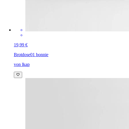
19,99 €
Brotdose
01 bonnie
von lkap