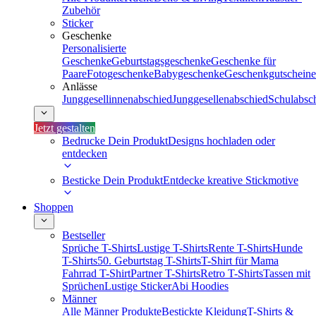
Zubehör
Sticker
Geschenke
Personalisierte
Geschenke
Geburtstagsgeschenke
Geschenke für
Paare
Fotogeschenke
Babygeschenke
Geschenkgutscheine
Anlässe
Junggesellinnenabschied
Junggesellenabschied
Schulabsc
Jetzt gestalten
Bedrucke Dein Produkt
Designs hochladen oder
entdecken
Besticke Dein Produkt
Entdecke kreative Stickmotive
Shoppen
Bestseller
Sprüche T-Shirts
Lustige T-Shirts
Rente T-Shirts
Hunde
T-Shirts
50. Geburtstag T-Shirts
T-Shirt für Mama
Fahrrad T-Shirt
Partner T-Shirts
Retro T-Shirts
Tassen mit
Sprüchen
Lustige Sticker
Abi Hoodies
Männer
Alle Männer Produkte
Bestickte Kleidung
T-Shirts &