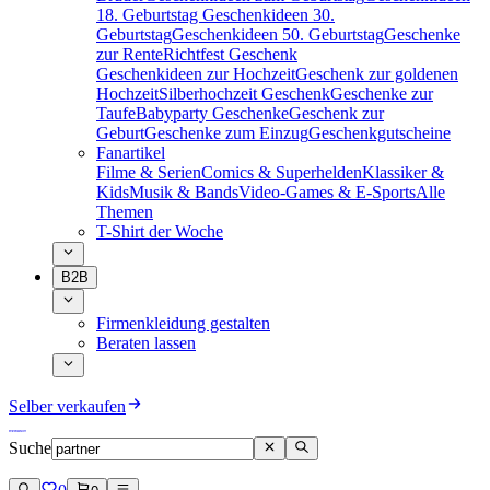
18. Geburtstag
Geschenkideen 30.
Geburtstag
Geschenkideen 50. Geburtstag
Geschenke
zur Rente
Richtfest Geschenk
Geschenkideen zur Hochzeit
Geschenk zur goldenen
Hochzeit
Silberhochzeit Geschenk
Geschenke zur
Taufe
Babyparty Geschenke
Geschenk zur
Geburt
Geschenke zum Einzug
Geschenkgutscheine
Fanartikel
Filme & Serien
Comics & Superhelden
Klassiker &
Kids
Musik & Bands
Video-Games & E-Sports
Alle
Themen
T-Shirt der Woche
B2B
Firmenkleidung gestalten
Beraten lassen
Selber verkaufen
Suche