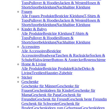
Tops
Pullover & Hoodies
Jacken & Westen
Hosen &
Shorts
Sportbekleidung
Nachhaltige Kleidung
Frauen
Alle Frauen Produkte
Bestickte Kleidung
T-Shirts &
Tops
Pullover & Hoodies
Jacken & Westen
Hosen &
Shorts
Sportbekleidung
Nachhaltige Kleidung
Kinder & Babys
Alle Produkte
Bestickte Kleidung
T-Shirts &
Tops
Pullover & Hoodies
Hosen &
Shorts
Sportbekleidung
Nachhaltige Kleidung
Accessoires
Alle Accessoires
Bestickte
Accessoires
Headwear
Taschen & Rucksäcke
Socken &
Schuhe
Halswärmer
Buttons & Anstecker
Regenschirme
Home & Living
Alle Produkte
Bestickte Produkte
Küche
Deko &
Living
Textilien
Haustier-Zubehör
Sticker
Geschenke
Geschenke für Männer
Geschenke für
Frauen
Geschenkideen für Kinder
Geschenke für
Mama
Geschenk für Papa
Geschenk für
Freundin
Geschenk für Freund
Geschenk beste Freundin
Geschenk für Schwester
Geschenk für
Bruder
Geschenkideen zum Geburtstag
Geschenkideen