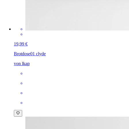
19,99 €
Brotdose
01 clyde
von lkap